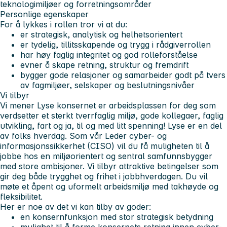
teknologimiljøer og forretningsområder
Personlige egenskaper
For å lykkes i rollen tror vi at du:
er strategisk, analytisk og helhetsorientert
er tydelig, tillitsskapende og trygg i rådgiverrollen
har høy faglig integritet og god rolleforståelse
evner å skape retning, struktur og fremdrift
bygger gode relasjoner og samarbeider godt på tvers
av fagmiljøer, selskaper og beslutningsnivåer
Vi tilbyr
Vi mener Lyse konsernet er arbeidsplassen for deg som
verdsetter et sterkt tverrfaglig miljø, gode kollegaer, faglig
utvikling, fart og ja, til og med litt spenning! Lyse er en del
av folks hverdag. Som vår Leder cyber- og
informasjonssikkerhet (CISO) vil du få muligheten til å
jobbe hos en miljøorientert og sentral samfunnsbygger
med store ambisjoner. Vi tilbyr attraktive betingelser som
gir deg både trygghet og frihet i jobbhverdagen. Du vil
møte et åpent og uformelt arbeidsmiljø med takhøyde og
fleksibilitet.
Her er noe av det vi kan tilby av goder:
en konsernfunksjon med stor strategisk betydning
mulighet til å forme konsernets retning innen cyber-