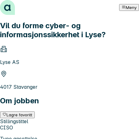
Hopp til innhold
Meny
Vil du forme cyber- og
informasjonssikkerhet i Lyse?
Lyse AS
4017 Stavanger
Om jobben
Lagre favoritt
Stillingstittel
CISO
Type ansettelse