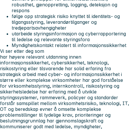
robusthet, gjenoppretting, logging, deteksjon og
respons
følge opp strategisk risiko knyttet til identitets- og
tilgangsstyring, leverandørtilganger og
tredjepartsavhengigheter
utarbeide styringsinformasjon og cyberrapportering
til ledelse og relevante styringsfora
Myndighetskontakt relatert til informasjonssikkerhet
Vi ser etter deg som
har høyere relevant utdanning innen
informasjonssikkerhet, cybersikkerhet, teknologi,
risikostyring eller tilsvarende har solid erfaring fra
strategisk arbeid med cyber- og informasjonssikkerhet i
større eller komplekse virksomheter har god forståelse
for virksomhetsstyring, internkontroll, risikostyring og
sikkerhetsledelse har erfaring med å utvikle
styringssystemer, rammeverk, policyer og standarder
forstår samspillet mellom virksomhetsrisiko, teknologi, IT,
OT og beredskap evner å omsette komplekse
problemstillinger til tydelige krav, prioriteringer og
beslutningsgrunnlag har gjennomslagskraft og
kommuniserer godt med ledelse, myndigheter,