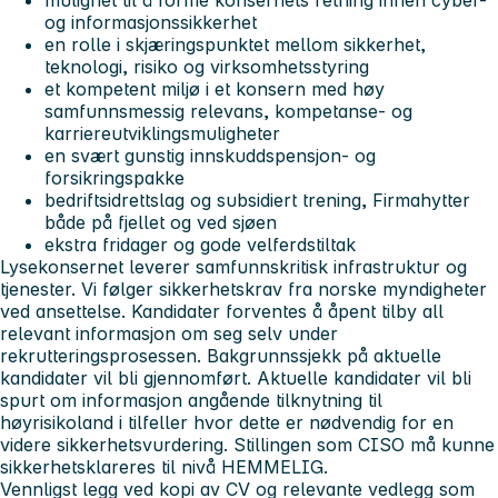
og informasjonssikkerhet
en rolle i skjæringspunktet mellom sikkerhet,
teknologi, risiko og virksomhetsstyring
et kompetent miljø i et konsern med høy
samfunnsmessig relevans, kompetanse- og
karriereutviklingsmuligheter
en svært gunstig innskuddspensjon- og
forsikringspakke
bedriftsidrettslag og subsidiert trening, Firmahytter
både på fjellet og ved sjøen
ekstra fridager og gode velferdstiltak
Lysekonsernet leverer samfunnskritisk infrastruktur og
tjenester. Vi følger sikkerhetskrav fra norske myndigheter
ved ansettelse. Kandidater forventes å åpent tilby all
relevant informasjon om seg selv under
rekrutteringsprosessen. Bakgrunnssjekk på aktuelle
kandidater vil bli gjennomført. Aktuelle kandidater vil bli
spurt om informasjon angående tilknytning til
høyrisikoland i tilfeller hvor dette er nødvendig for en
videre sikkerhetsvurdering. Stillingen som CISO må kunne
sikkerhetsklareres til nivå HEMMELIG.
Vennligst legg ved kopi av CV og relevante vedlegg som