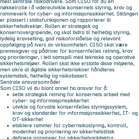
mest sentrale risikodrivere. Som CISO får du en
nøkkelrolle i å videreutvikle konsernets styring, krav og
rammeverk for cyber- og informasjonssikkerhet. Stillingen
er plassert i stabsfunksjonen og rapporterer til
sikkerhetsdirektør. Rollen er strategisk og
konsernovergripende, og skal bidra til helhetlig styring,
tydelig kravsetting, god risikoforståelse og relevant
oppfølging på tvers av virksomheten. CISO skal være
premissgiver og pådriver for konsernfelles retning, krav
og prioriteringer, i tett samspill med tekniske og operative
sikkerhetsmiljøer. Rollen skal ikke erstatte disse miljøene,
men sikre at digitale sikkerhetsrisikoer håndteres
systematisk, helhetlig og risikobasert.
Sentrale ansvarsområder
Som CISO vil du blant annet ha ansvar for å:
sette strategisk retning for konsernets arbeid med
cyber- og informasjonssikkerhet
utvikle og forvalte konsernfelles styringssystem,
krav og standarder for informasjonssikkerhet, IT- og
OT-sikkerhet
etablere rammer for cyberrisikostyring, kontroll,
modenhet og prioritering av sikkerhetstiltak
definere prinsipper for sikkerhetsarkitektur,