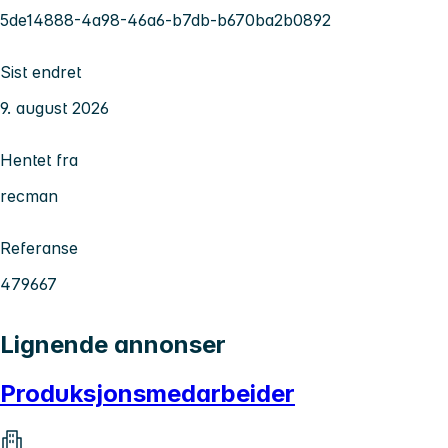
5de14888-4a98-46a6-b7db-b670ba2b0892
Sist endret
9. august 2026
Hentet fra
recman
Referanse
479667
Lignende annonser
Produksjonsmedarbeider