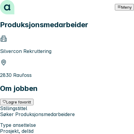
Hopp til innhold
Meny
Produksjonsmedarbeider
Silvercon Rekruttering
2830 Raufoss
Om jobben
Lagre favoritt
Stillingstittel
Søker Produksjonsmedarbeidere
Type ansettelse
Prosjekt, deltid