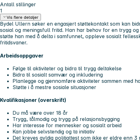
Antall stillinger
1
Vis flere detaljer
Bydel Ullern søker en engasjert støttekontakt som kan bidr
sosial og meningsfull fritid. Han har behov for en trygg 
støtte han med å delta i samfunnet, oppleve sosialt felles
fritidsvaner.
Arbeidsoppgaver
Følge til aktiviteter og bidra til trygg deltakelse
Bidra til sosialt samvær og inkludering
Planlegge og gjennomføre aktiviteter sammen med h
Støtte i å mestre sosiale situasjoner
Kvalifikasjoner (overskrift)
Du må være over 18 år
Trygg, tålmodig og trygg på relasjonsbygging
Har interesse for mennesker og sosialt arbeid
Kan jobbe selvstendig og ta initiativ
Det kreves gyldig politiattest som ikke er eldre enn 