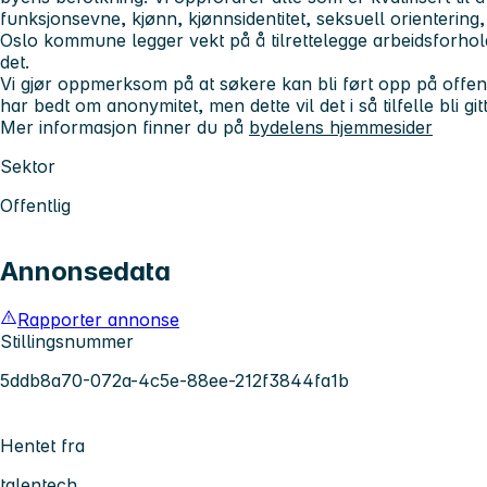
funksjonsevne, kjønn, kjønnsidentitet, seksuell orientering,
Oslo kommune legger vekt på å tilrettelegge arbeidsforh
det.
Vi gjør oppmerksom på at søkere kan bli ført opp på offen
har bedt om anonymitet, men dette vil det i så tilfelle bli gi
Mer informasjon finner du på
bydelens hjemmesider
Sektor
Offentlig
Annonsedata
Rapporter annonse
Stillingsnummer
5ddb8a70-072a-4c5e-88ee-212f3844fa1b
Hentet fra
talentech