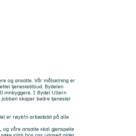
re og ansatte. Vår målsetning er
ettet tjenestetilbud. Bydelen
0 innbyggere. I Bydel Ullern
å jobben skaper bedre tjenester
t er røykfri arbeidstid på alle
og våre ansatte skal gjenspeile
å søke jobb hos oss uansett alder,