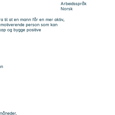
Arbeidsspråk
Norsk
a til at en mann får en mer aktiv,
og motiverende person som kan
skap og bygge positive
an
3 måneder.