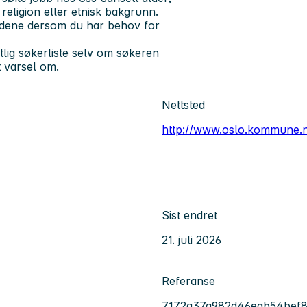
 religion eller etnisk bakgrunn.
oldene dersom du har behov for
tlig søkerliste selv om søkeren
tt varsel om.
Nettsted
http://www.oslo.kommune.
Sist endret
21. juli 2026
Referanse
7172a37a982d46eab54bef8