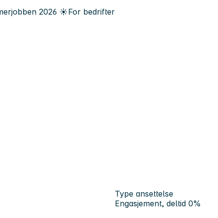
erjobben
2026
☀️
For bedrifter
Type ansettelse
Engasjement, deltid 0%