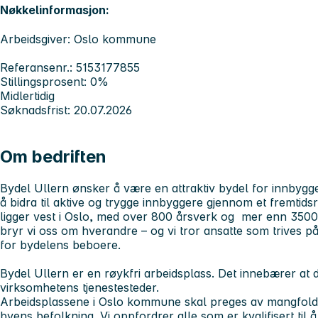
Nøkkelinformasjon:
Arbeidsgiver: Oslo kommune
Referansenr.: 5153177855
Stillingsprosent: 0%
Midlertidig
Søknadsfrist: 20.07.2026
Om bedriften
Bydel Ullern ønsker å være en attraktiv bydel for innbygge
å bidra til aktive og trygge innbyggere gjennom et fremtidsr
ligger vest i Oslo, med over 800 årsverk og mer enn 3500
bryr vi oss om hverandre – og vi tror ansatte som trives p
for bydelens beboere.
Bydel Ullern er en røykfri arbeidsplass. Det innebærer at de
virksomhetens tjenestesteder.
Arbeidsplassene i Oslo kommune skal preges av mangfold, 
byens befolkning. Vi oppfordrer alle som er kvalifisert til 