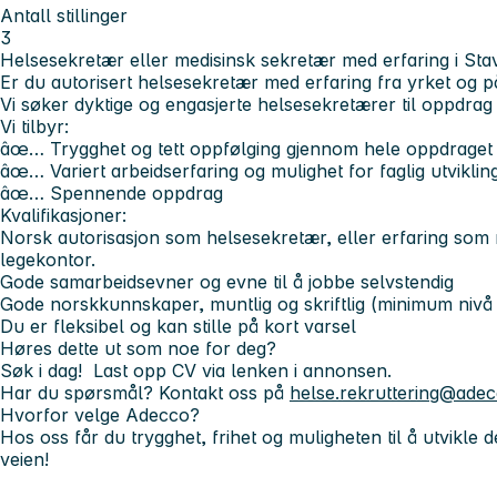
Antall stillinger
3
Helsesekretær eller medisinsk sekretær med erfaring i St
Er du autorisert helsesekretær med erfaring fra yrket og på
Vi søker dyktige og engasjerte helsesekretærer til oppdrag 
Vi tilbyr:
âœ… Trygghet og tett oppfølging gjennom hele oppdraget
âœ… Variert arbeidserfaring og mulighet for faglig utviklin
âœ… Spennende oppdrag
Kvalifikasjoner:
Norsk autorisasjon som helsesekretær, eller erfaring som
legekontor.
Gode samarbeidsevner og evne til å jobbe selvstendig
Gode norskkunnskaper, muntlig og skriftlig (minimum nivå
Du er fleksibel og kan stille på kort varsel
Høres dette ut som noe for deg?
Søk i dag! Last opp CV via lenken i annonsen.
Har du spørsmål? Kontakt oss på
helse.rekruttering@ade
Hvorfor velge Adecco?
Hos oss får du trygghet, frihet og muligheten til å utvikle d
veien!