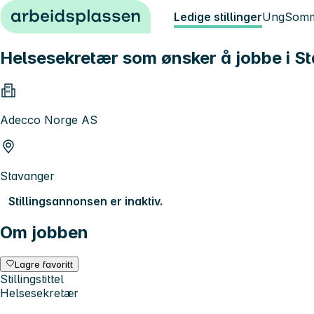
Hopp til innhold
Ledige stillinger
Ung
Somm
Helsesekretær som ønsker å jobbe i S
Adecco Norge AS
Stavanger
Stillingsannonsen er inaktiv.
Om jobben
Lagre favoritt
Stillingstittel
Helsesekretær