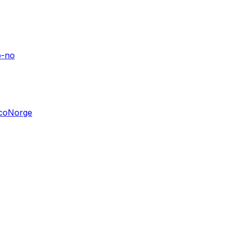
b-no
ccoNorge