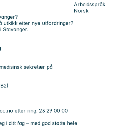
Arbeidsspråk
Norsk
avanger?
 utkikk etter nye utfordringer?
i Stavanger.
g
 medisinsk sekretær på
 B2)
cco.no
eller ring: 23 29 00 00
eg i ditt fag – med god støtte hele