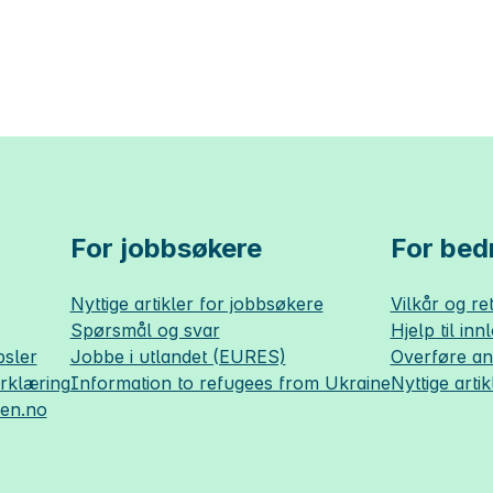
For jobbsøkere
For bedr
Nyttige artikler for jobbsøkere
Vilkår og ret
Spørsmål og svar
Hjelp til inn
sler
Jobbe i utlandet (EURES)
Overføre a
erklæring
Information to refugees from Ukraine
Nyttige artik
sen.no