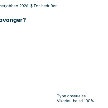
erjobben
2026
☀️
For bedrifter
tavanger?
Type ansettelse
Vikariat, heltid 100%