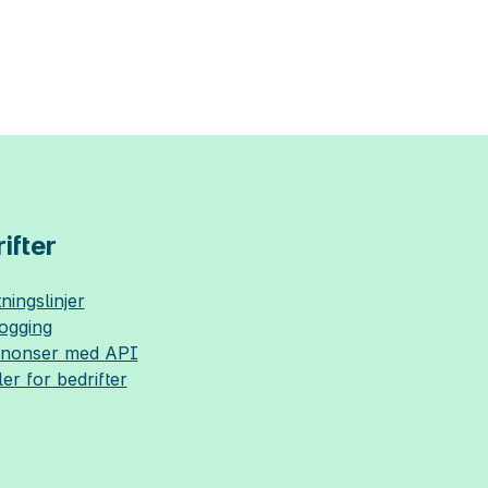
ifter
ningslinjer
logging
nnonser med API
ler for bedrifter