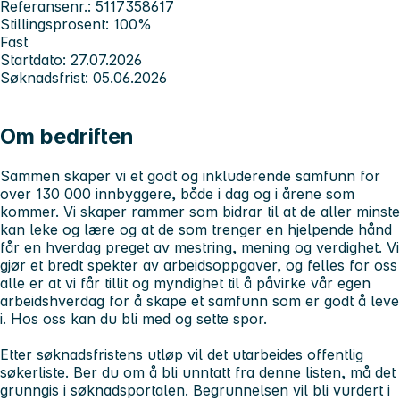
Referansenr.: 5117358617
Stillingsprosent: 100%
Fast
Startdato: 27.07.2026
Søknadsfrist: 05.06.2026
Om bedriften
Sammen skaper vi et godt og inkluderende samfunn for
over 130 000 innbyggere, både i dag og i årene som
kommer. Vi skaper rammer som bidrar til at de aller minste
kan leke og lære og at de som trenger en hjelpende hånd
får en hverdag preget av mestring, mening og verdighet. Vi
gjør et bredt spekter av arbeidsoppgaver, og felles for oss
alle er at vi får tillit og myndighet til å påvirke vår egen
arbeidshverdag for å skape et samfunn som er godt å leve
i.
Hos oss kan du bli med og sette spor.
Etter søknadsfristens utløp vil det utarbeides offentlig
søkerliste. Ber du om å bli unntatt fra denne listen, må det
grunngis i søknadsportalen. Begrunnelsen vil bli vurdert i