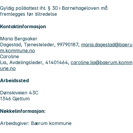
Gyldig politiattest iht. § 30 i Barnehageloven må
fremlegges før tiltredelse
Kontaktinformasjon
Maria Bergsaker
Dagestad, Tjenesteleder, 99790187,
maria.dagestad@baeru
m.kommune.no
Caroline
Lia, Avdelingsleder, 41401464,
caroline.lia@baerum.komm
une.no
Arbeidssted
Dønskiveien 43C
1346 Gjettum
Nøkkelinformasjon:
Arbeidsgiver: Bærum kommune