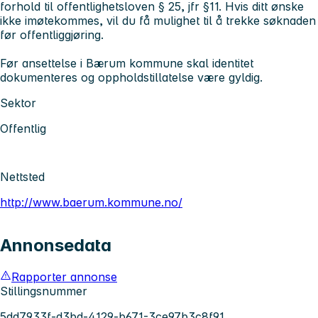
forhold til offentlighetsloven § 25, jfr §11. Hvis ditt ønske
ikke imøtekommes, vil du få mulighet til å trekke søknaden
før offentliggjøring.
Før ansettelse i Bærum kommune skal identitet
dokumenteres og oppholdstillatelse være gyldig.
Sektor
Offentlig
Nettsted
http://www.baerum.kommune.no/
Annonsedata
Rapporter annonse
Stillingsnummer
5dd7933f-d3bd-4129-b671-3ce97b3c8f91