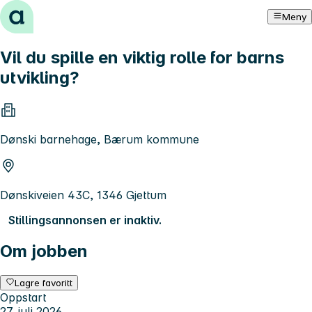
Hopp til innhold
Meny
Vil du spille en viktig rolle for barns
utvikling?
Dønski barnehage, Bærum kommune
Dønskiveien 43C, 1346 Gjettum
Stillingsannonsen er inaktiv.
Om jobben
Lagre favoritt
Oppstart
27. juli 2026