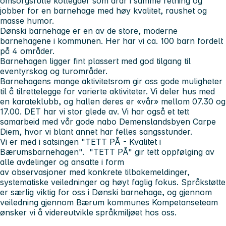
omsorgsfulle kollegaer som drar i samme retning og
jobber for en barnehage med høy kvalitet, raushet og
masse humor.
Dønski barnehage
er en av de store, moderne
barnehagene i kommunen. Her har vi ca. 100 barn fordelt
på 4 områder.
Barnehagen ligger fint plassert med god tilgang til
eventyrskog og turområder.
Barnehagens mange aktivitetsrom gir oss gode muligheter
til å tilrettelegge for varierte aktiviteter. Vi deler hus med
en karateklubb, og hallen deres er «vår» mellom 07.30 og
17.00. DET har vi stor glede av. Vi har også et tett
samarbeid med vår gode nabo Demenslandsbyen Carpe
Diem, hvor vi blant annet har felles sangsstunder.
Vi er med i satsingen "TETT PÅ - Kvalitet i
Bærumsbarnehagen". "TETT PÅ" gir tett oppfølging av
alle avdelinger og ansatte i form
av observasjoner med konkrete tilbakemeldinger,
systematiske veiledninger og høyt faglig fokus. Språkstøtte
er særlig viktig for oss i Dønski barnehage, og gjennom
veiledning gjennom Bærum kommunes Kompetanseteam
ønsker vi å videreutvikle språkmiljøet hos oss.