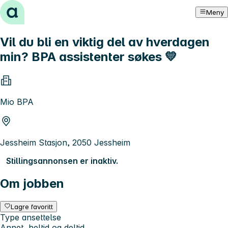
Hopp til innhold
Meny
Vil du bli en viktig del av hverdagen
min? BPA assistenter søkes 💛
Mio BPA
Jessheim Stasjon, 2050 Jessheim
Stillingsannonsen er inaktiv.
Om jobben
Lagre favoritt
Type ansettelse
Annet, heltid og deltid