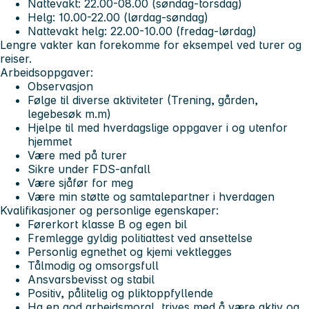
Nattevakt: 22.00-08.00 (søndag-torsdag)
Helg: 10.00-22.00 (lørdag-søndag)
Nattevakt helg: 22.00-10.00 (fredag-lørdag)
Lengre vakter kan forekomme for eksempel ved turer og
reiser.
Arbeidsoppgaver:
Observasjon
Følge til diverse aktiviteter (Trening, gården,
legebesøk m.m)
Hjelpe til med hverdagslige oppgaver i og utenfor
hjemmet
Være med på turer
Sikre under FDS-anfall
Være sjåfør for meg
Være min støtte og samtalepartner i hverdagen
Kvalifikasjoner og personlige egenskaper:
Førerkort klasse B og egen bil
Fremlegge gyldig politiattest ved ansettelse
Personlig egnethet og kjemi vektlegges
Tålmodig og omsorgsfull
Ansvarsbevisst og stabil
Positiv, pålitelig og pliktoppfyllende
Ha en god arbeidsmoral, trives med å være aktiv og