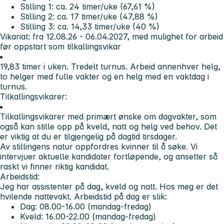
Stilling 1: ca. 24 timer/uke (67,61 %)
Stilling 2: ca. 17 timer/uke (47,88 %)
Stilling 3: ca. 14,33 timer/uke (40 %)
Vikariat:
fra 12.08.26 - 06.04.2027, med mulighet for arbeid
før oppstart som tilkallingsvikar
19,83 timer i uken. Tredelt turnus. Arbeid annenhver helg,
to helger med fulle vakter og en helg med en vaktdag i
turnus.
Tilkallingsvikarer:
Tilkallingsvikarer med primært ønske om dagvakter, som
også kan stille opp på kveld, natt og helg ved behov. Det
er viktig at du er tilgjengelig på dagtid tirsdager.
Av stillingens natur oppfordres kvinner til å søke. Vi
intervjuer aktuelle kandidater fortløpende, og ansetter så
raskt vi finner riktig kandidat.
Arbeidstid:
Jeg har assistenter på dag, kveld og natt. Hos meg er det
hvilende nattevakt. Arbeidstid på dag er slik:
Dag: 08.00-16.00 (mandag-fredag)
Kveld: 16.00-22.00 (mandag-fredag)