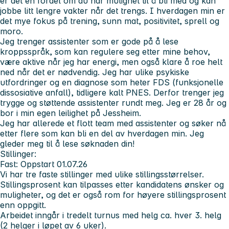
er det en fordel om du har mulighet til å bli med og kan
jobbe litt lengre vakter når det trengs. I hverdagen min er
det mye fokus på trening, sunn mat, positivitet, sprell og
moro.
Jeg trenger assistenter som er gode på å lese
kroppsspråk, som kan regulere seg etter mine behov,
være aktive når jeg har energi, men også klare å roe helt
ned når det er nødvendig. Jeg har ulike psykiske
utfordringer og en diagnose som heter FDS (funksjonelle
dissosiative anfall), tidligere kalt PNES. Derfor trenger jeg
trygge og støttende assistenter rundt meg. Jeg er 28 år og
bor i min egen leilighet på Jessheim.
Jeg har allerede et flott team med assistenter og søker nå
etter flere som kan bli en del av hverdagen min. Jeg
gleder meg til å lese søknaden din!
Stillinger:
Fast:
Oppstart 01.07.26
Vi har tre faste stillinger med ulike stillingsstørrelser.
Stillingsprosent kan tilpasses etter kandidatens ønsker og
muligheter, og det er også rom for høyere stillingsprosent
enn oppgitt.
Arbeidet inngår i tredelt turnus med helg ca. hver 3. helg
(2 helger i løpet av 6 uker).