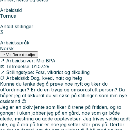
Arbeidstid
Turnus
Antall stillinger
3
Arbeidsspråk
Norsk
Vis flere detaljer
📍
Arbeidsgiver:
Mio BPA
📅
Tiltredelse:
01.07.26
📌
Stillingstype:
Fast, vikariat og tilkalling
⏰
Arbeidstid:
Dag, kved, natt og helg
Kunne du tenke deg å prøve noe nytt og liker du
utfordringer? Er du en trygg og omsorgsfull person? Da
håper jeg at akkurat du vil søke på stillingen som min nye
assistent! 😊
Jeg er en aktiv jente som liker å trene på fritiden, og to
ganger i uken jobber jeg på en gård, noe som gir både
glede, mestring og gode opplevelser. Jeg trives veldig godt
ute, og å dra på tur er noe jeg setter stor pris på. Derfor