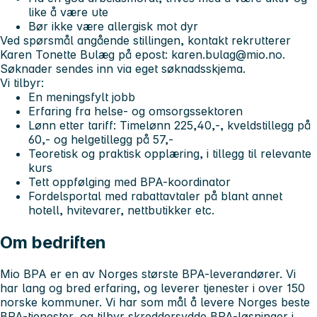
like å være ute
Bør ikke være allergisk mot dyr
Ved spørsmål angående stillingen, kontakt rekrutterer
Karen Tonette Bulæg på epost:
karen.bulag@mio.no
.
Søknader sendes inn via eget søknadsskjema.
Vi tilbyr:
En meningsfylt jobb
Erfaring fra helse- og omsorgssektoren
Lønn etter tariff: Timelønn 225,40,-, kveldstillegg på
60,- og helgetillegg på 57,-
Teoretisk og praktisk opplæring, i tillegg til relevante
kurs
Tett oppfølging med BPA-koordinator
Fordelsportal med rabattavtaler på blant annet
hotell, hvitevarer, nettbutikker etc.
Om bedriften
Mio BPA er en av Norges største BPA-leverandører. Vi
har lang og bred erfaring, og leverer tjenester i over 150
norske kommuner. Vi har som mål å levere Norges beste
BPA-tjenester, og tilbyr skreddersydde BPA-løsninger i