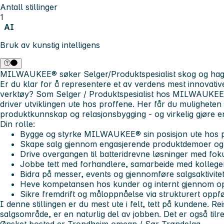
Antall stillinger
1
AI
Bruk av kunstig intelligens
MILWAUKEE® søker Selger/Produktspesialist skog og hag
Er du klar for å representere et av verdens mest innovativ
verktøy? Som
Selger / Produktspesialist
hos MILWAUKEE® 
driver utviklingen ute hos proffene. Her får du muligheten 
produktkunnskap og relasjonsbygging - og virkelig gjøre en
Din rolle:
Bygge og styrke MILWAUKEE® sin posisjon ute hos p
Skape salg gjennom engasjerende produktdemoer og 
Drive overgangen til batteridrevne løsninger med fo
Jobbe tett med forhandlere, samarbeide med kolleger
Bidra på messer, events og gjennomføre salgsaktivit
Heve kompetansen hos kunder og internt gjennom o
Sikre fremdrift og måloppnåelse via strukturert oppf
I denne stillingen er du mest ute i felt, tett på kundene. Re
salgsområde, er en naturlig del av jobben. Det er også tilr