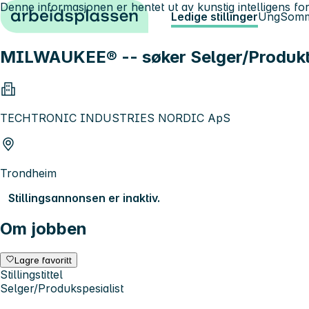
Denne informasjonen er hentet ut av kunstig intelligens for
Hopp til innhold
Ledige stillinger
Ung
Somm
MILWAUKEE® -- søker Selger/Produkts
TECHTRONIC INDUSTRIES NORDIC ApS
Trondheim
Stillingsannonsen er inaktiv.
Om jobben
Lagre favoritt
Stillingstittel
Selger/Produkspesialist