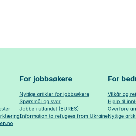
For jobbsøkere
For bedr
Nyttige artikler for jobbsøkere
Vilkår og ret
Spørsmål og svar
Hjelp til inn
sler
Jobbe i utlandet (EURES)
Overføre a
erklæring
Information to refugees from Ukraine
Nyttige artik
sen.no