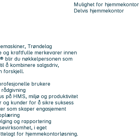
Mulighet for hjemmekontor
Delvis hjemmekontor
emaskiner, Trøndelag
e og kraftfulle merkevarer innen
blir du nøkkelpersonen som
til å kombinere salgsdriv,
 forskjell.
rofesjonelle brukere
rådgivning
kus på
HMS, miljø og produktivitet
 og kunder for å sikre suksess
eter som skaper engasjement
pplæring
ølging og rapportering
isevirksomhet, i eget
ettelagt for hjemmekontorløsning.