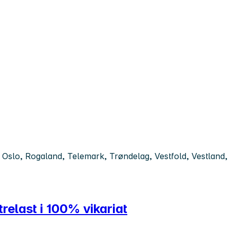
slo, Rogaland, Telemark, Trøndelag, Vestfold, Vestland, 
relast i 100% vikariat