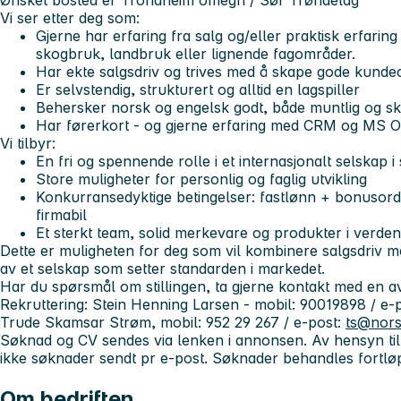
Ønsket bosted er Trondheim omegn / Sør Trøndelag
Vi ser etter deg som:
Gjerne har erfaring fra salg og/eller praktisk erfarin
skogbruk, landbruk eller lignende fagområder.
Har
ekte salgsdriv
og trives med å skape gode kunde
Er selvstendig, strukturert og alltid en lagspiller
Behersker norsk og engelsk godt, både muntlig og skri
Har førerkort - og gjerne erfaring med CRM og MS O
Vi tilbyr:
En fri og spennende rolle i et internasjonalt selskap i 
Store muligheter for personlig og faglig utvikling
Konkurransedyktige betingelser: fastlønn + bonusordn
firmabil
Et sterkt team, solid merkevare og produkter i verdens
Dette er muligheten for deg som vil kombinere salgsdriv me
av et selskap som setter standarden i markedet.
Har du spørsmål om stillingen, ta gjerne kontakt med en av
Rekruttering: Stein Henning Larsen - mobil: 90019898 / e-
Trude Skamsar Strøm, mobil: 952 29 267 / e-post:
ts@nors
Søknad og CV sendes via lenken i annonsen. Av hensyn t
ikke søknader sendt pr e-post. Søknader behandles fortløp
Om bedriften