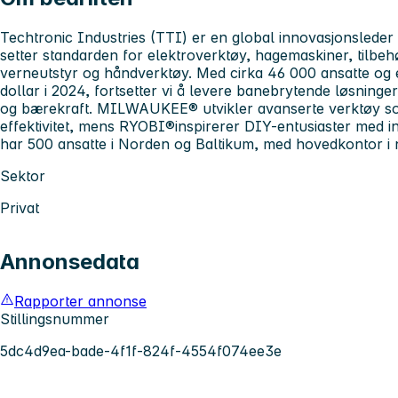
Techtronic Industries (TTI) er en global innovasjonsleder 
setter standarden for elektroverktøy, hagemaskiner, tilbe
verneutstyr og håndverktøy. Med cirka 46 000 ansatte og e
dollar i 2024, fortsetter vi å levere banebrytende løsninge
og bærekraft. MILWAUKEE® utvikler avanserte verktøy som
effektivitet, mens RYOBI®inspirerer DIY-entusiaster med i
har 500 ansatte i Norden og Baltikum, med hovedkontor 
Sektor
Privat
Annonsedata
Rapporter annonse
Stillingsnummer
5dc4d9ea-bade-4f1f-824f-4554f074ee3e