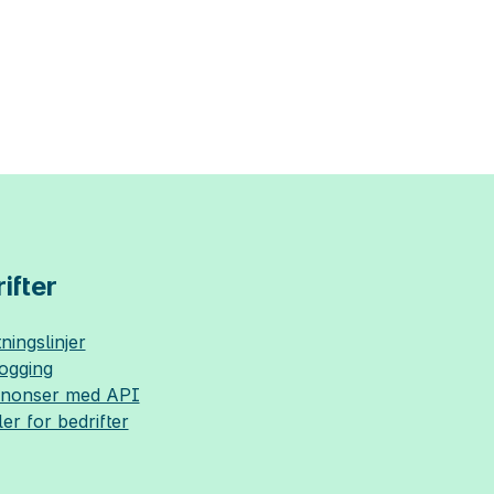
ifter
ningslinjer
logging
nnonser med API
ler for bedrifter