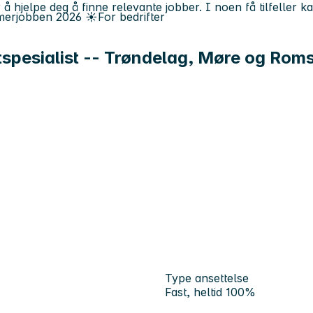
 å hjelpe deg å finne relevante jobber. I noen få tilfeller 
erjobben
2026
☀️
For bedrifter
pesialist -- Trøndelag, Møre og Rom
Type ansettelse
Fast, heltid 100%