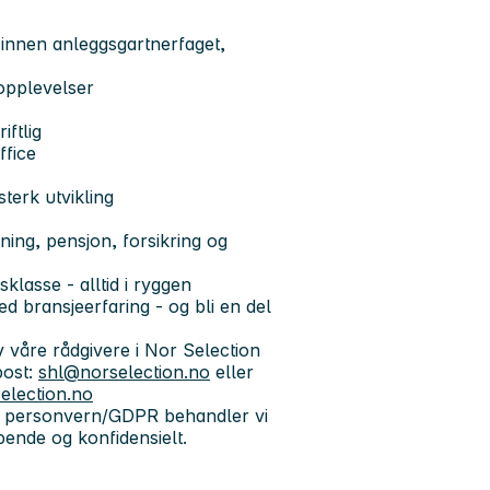
g innen anleggsgartnerfaget,
opplevelser
ftlig
ffice
sterk utvikling
ing, pensjon, forsikring og
klasse - alltid i ryggen
d bransjeerfaring - og bli en del
 våre rådgivere i Nor Selection
post:
shl@norselection.no
eller
election.no
il personvern/GDPR behandler vi
ende og konfidensielt.