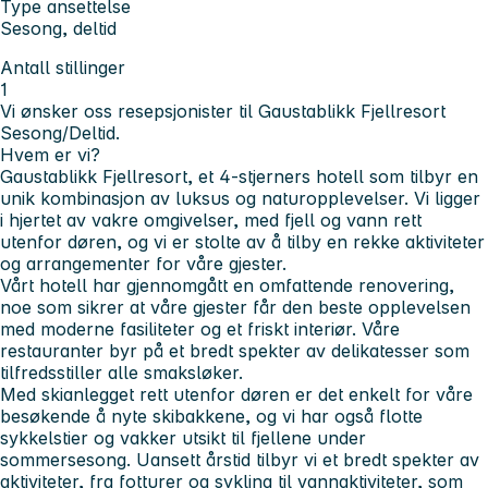
Type ansettelse
Sesong, deltid
Antall stillinger
1
Vi ønsker oss resepsjonister til Gaustablikk Fjellresort
Sesong/Deltid.
Hvem er vi?
Gaustablikk Fjellresort, et 4-stjerners hotell som tilbyr en
unik kombinasjon av luksus og naturopplevelser. Vi ligger
i hjertet av vakre omgivelser, med fjell og vann rett
utenfor døren, og vi er stolte av å tilby en rekke aktiviteter
og arrangementer for våre gjester.
Vårt hotell har gjennomgått en omfattende renovering,
noe som sikrer at våre gjester får den beste opplevelsen
med moderne fasiliteter og et friskt interiør. Våre
restauranter byr på et bredt spekter av delikatesser som
tilfredsstiller alle smaksløker.
Med skianlegget rett utenfor døren er det enkelt for våre
besøkende å nyte skibakkene, og vi har også flotte
sykkelstier og vakker utsikt til fjellene under
sommersesong. Uansett årstid tilbyr vi et bredt spekter av
aktiviteter, fra fotturer og sykling til vannaktiviteter, som