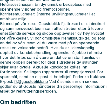
Helårsdestinasjon
: En dynamisk arbeidsplass med
spennende visjoner og fremtidsplaner.
Karrieremuligheter
: Interne utviklingsmuligheter i et
ambisiøst miljø.
Bli med på vår reise!
Gaustablikk Fjellresort er et dedikert
og sammensveiset team som alltid streber etter å levere
enestående service og skape opplevelser av høy kvalitet
for våre gjester.
Vi har ambisiøse fremtidsutsikter, og som
en del av vårt team vil du være med på en spennende
reise i en voksende bedrift. Hvis du er lidenskapelig
opptatt av kundebehandling og ønsker å jobbe i et miljø
hvor det føles som å være en del av en stor familie, er
denne jobben perfekt for deg!
Tiltredelse av stillingen
skjer etter avtale. Aktuelle kandidater kalles inn
fortløpende. Stillingen rapporterer til resepsjonssjef. For
spørsmål, send en e -post til hotellsjef, Friderika Kuktova.
E-post:
fk@gaustablikk.no
Ved å sende inn en søknad
godtar du at Gausta håndterer din personlige informasjon i
løpet av rekrutteringsperioden.
Om bedriften