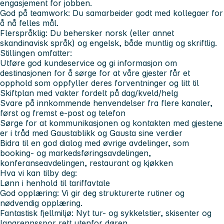
engasjement for jobben.
God på teamwork
: Du samarbeider godt med kollegaer for
å nå felles mål.
Flerspråklig
: Du behersker norsk (eller annet
skandinavisk språk) og engelsk, både muntlig og skriftlig.
Stillingen omfatter:
Utføre god kundeservice og gi informasjon om
destinasjonen for å sørge for at våre gjester får et
opphold som oppfyller deres forventninger og litt til
Skiftplan med vakter fordelt på dag/kveld/helg
Svare på innkommende henvendelser fra flere kanaler,
først og fremst e-post og telefon
Sørge for at kommunikasjonen og kontakten med gjestene
er i tråd med Gaustablikk og Gausta sine verdier
Bidra til en god dialog med øvrige avdelinger, som
booking- og markedsføringsavdelingen,
konferanseavdelingen, restaurant og kjøkken
Hva vi kan tilby deg:
Lønn i henhold til tariffavtale
God opplæring
: Vi gir deg strukturerte rutiner og
nødvendig opplæring.
Fantastisk fjellmiljø
: Nyt tur- og sykkelstier, skisenter og
langrennsspor rett utenfor døren.