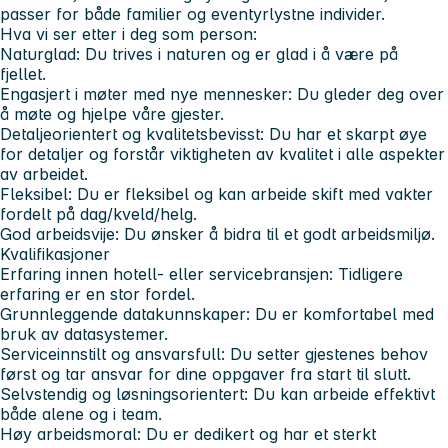
passer for både familier og eventyrlystne individer.
Hva vi ser etter i deg som person:
Naturglad
: Du trives i naturen og er glad i å være på
fjellet.
Engasjert i møter med nye mennesker
: Du gleder deg over
å møte og hjelpe våre gjester.
Detaljeorientert og kvalitetsbevisst
: Du har et skarpt øye
for detaljer og forstår viktigheten av kvalitet i alle aspekter
av arbeidet.
Fleksibel
: Du er fleksibel og kan arbeide skift med vakter
fordelt på dag/kveld/helg.
God arbeidsvije:
Du ønsker å bidra til et godt arbeidsmiljø.
Kvalifikasjoner
Erfaring innen hotell- eller servicebransjen
: Tidligere
erfaring er en stor fordel.
Grunnleggende datakunnskaper
: Du er komfortabel med
bruk av datasystemer.
Serviceinnstilt og ansvarsfull
: Du setter gjestenes behov
først og tar ansvar for dine oppgaver fra start til slutt.
Selvstendig og løsningsorientert
: Du kan arbeide effektivt
både alene og i team.
Høy arbeidsmoral
: Du er dedikert og har et sterkt