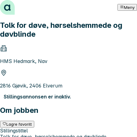
Hopp til innhold
Meny
Tolk for døve, hørselshemmede og
døvblinde
HMS Hedmark, Nav
2816 Gjøvik, 2406 Elverum
Stillingsannonsen er inaktiv.
Om jobben
Lagre favoritt
Stillingstittel
Tolk for døve, hørselshemmede og døvblinde