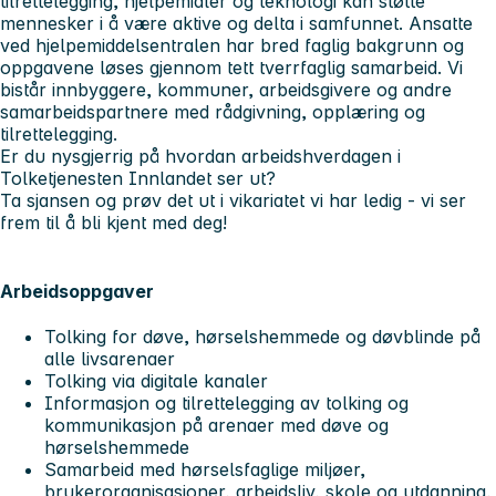
tilrettelegging, hjelpemidler og teknologi kan støtte
mennesker i å være aktive og delta i samfunnet. Ansatte
ved hjelpemiddelsentralen har bred faglig bakgrunn og
oppgavene løses gjennom tett tverrfaglig samarbeid. Vi
bistår innbyggere, kommuner, arbeidsgivere og andre
samarbeidspartnere med rådgivning, opplæring og
tilrettelegging.
Er du nysgjerrig på hvordan arbeidshverdagen i
Tolketjenesten Innlandet ser ut?
Ta sjansen og prøv det ut i vikariatet vi har ledig - vi ser
frem til å bli kjent med deg!
Arbeidsoppgaver
Tolking for døve, hørselshemmede og døvblinde på
alle livsarenaer
Tolking via digitale kanaler
Informasjon og tilrettelegging av tolking og
kommunikasjon på arenaer med døve og
hørselshemmede
Samarbeid med hørselsfaglige miljøer,
brukerorganisasjoner, arbeidsliv, skole og utdanning,