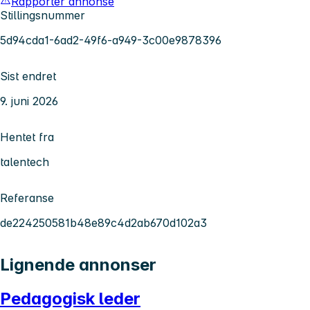
Rapporter annonse
Stillingsnummer
5d94cda1-6ad2-49f6-a949-3c00e9878396
Sist endret
9. juni 2026
Hentet fra
talentech
Referanse
de224250581b48e89c4d2ab670d102a3
Lignende annonser
Pedagogisk leder