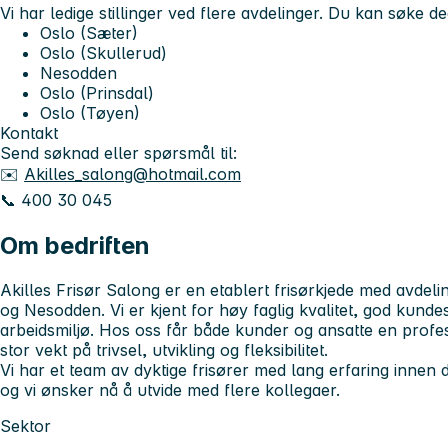
Vi har ledige stillinger ved flere avdelinger. Du kan søke deg
Oslo (Sæter)
Oslo (Skullerud)
Nesodden
Oslo (Prinsdal)
Oslo (Tøyen)
Kontakt
Send søknad eller spørsmål til:
✉️
Akilles_salong@hotmail.com
📞 400 30 045
Om bedriften
Akilles Frisør Salong er en etablert frisørkjede med avdel
og Nesodden. Vi er kjent for høy faglig kvalitet, god kunde
arbeidsmiljø. Hos oss får både kunder og ansatte en profes
stor vekt på trivsel, utvikling og fleksibilitet.
Vi har et team av dyktige frisører med lang erfaring innen
og vi ønsker nå å utvide med flere kollegaer.
Sektor