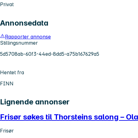
Privat
Annonsedata
Rapporter annonse
Stillingsnummer
5d5708ab-60f3-44ed-8dd5-a75b167629a5
Hentet fra
FINN
Lignende annonser
Frisør søkes til Thorsteins salong – Ol
Frisør