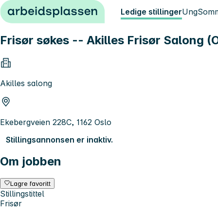
Hopp til innhold
Ledige stillinger
Ung
Somm
Frisør søkes -- Akilles Frisør Salong 
Akilles salong
Ekebergveien 228C, 1162 Oslo
Stillingsannonsen er inaktiv.
Om jobben
Lagre favoritt
Stillingstittel
Frisør