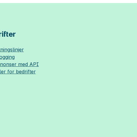
ifter
ningslinjer
logging
nnonser med API
ler for bedrifter