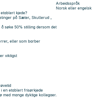
Arbeidsspråk
Norsk eller engelsk
etablert kjede?
delinger på Sæter, Skullerud ,
ig å søke 50% stilling dersom det
rrer, eller som barber
r viktigst
røvetid
i en etablert frisørkjede
ljø med mange dyktige kollegaer.