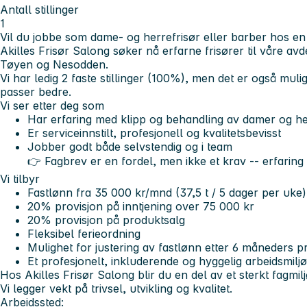
Antall stillinger
1
Vil du jobbe som dame- og herrefrisør eller barber hos en 
Akilles Frisør Salong søker nå erfarne frisører til våre av
Tøyen og Nesodden.
Vi har ledig 2 faste stillinger (100%), men det er også mul
passer bedre.
Vi ser etter deg som
Har erfaring med klipp og behandling av damer og he
Er serviceinnstilt, profesjonell og kvalitetsbevisst
Jobber godt både selvstendig og i team
👉 Fagbrev er en fordel, men ikke et krav -- erfaring e
Vi tilbyr
Fastlønn fra 35 000 kr/mnd (37,5 t / 5 dager per uke)
20% provisjon på inntjening over 75 000 kr
20% provisjon på produktsalg
Fleksibel ferieordning
Mulighet for justering av fastlønn etter 6 måneders p
Et profesjonelt, inkluderende og hyggelig arbeidsmiljø 
Hos Akilles Frisør Salong blir du en del av et sterkt fagmi
Vi legger vekt på trivsel, utvikling og kvalitet.
Arbeidssted: