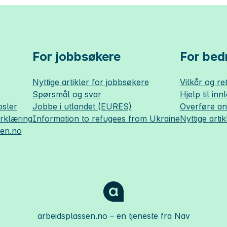
For jobbsøkere
For bedr
Nyttige artikler for jobbsøkere
Vilkår og ret
Spørsmål og svar
Hjelp til inn
sler
Jobbe i utlandet (EURES)
Overføre a
erklæring
Information to refugees from Ukraine
Nyttige artik
sen.no
arbeidsplassen.no
– en tjeneste fra Nav