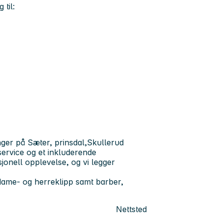
 til:
inger på Sæter, prinsdal,Skullerud
service og et inkluderende
jonell opplevelse, og vi legger
 dame- og herreklipp samt barber,
Nettsted