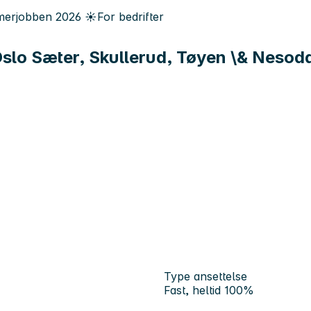
erjobben
2026
☀️
For bedrifter
(Oslo Sæter, Skullerud, Tøyen \& Nesod
Type ansettelse
Fast, heltid 100%