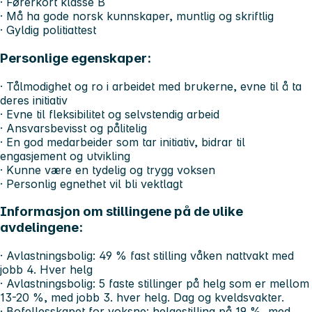
· Førerkort klasse B
· Må ha gode norsk kunnskaper, muntlig og skriftlig
· Gyldig politiattest
Personlige egenskaper:
· Tålmodighet og ro i arbeidet med brukerne, evne til å ta
deres initiativ
· Evne til fleksibilitet og selvstendig arbeid
· Ansvarsbevisst og pålitelig
· En god medarbeider som tar initiativ, bidrar til
engasjement og utvikling
· Kunne være en tydelig og trygg voksen
· Personlig egnethet vil bli vektlagt
Informasjon om stillingene på de ulike
avdelingene:
· Avlastningsbolig: 49 % fast stilling våken nattvakt med
jobb 4. Hver helg
· Avlastningsbolig: 5 faste stillinger på helg som er mellom
13-20 %, med jobb 3. hver helg. Dag og kveldsvakter.
· Bofellesskapet for voksne: helgestilling på 19 %, med