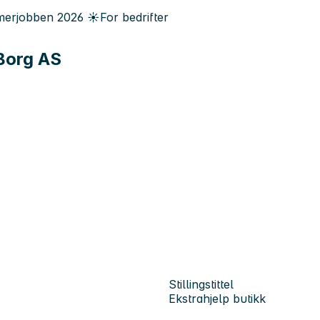
erjobben
2026
☀️
For bedrifter
 Borg AS
Stillingstittel
Ekstrahjelp butikk