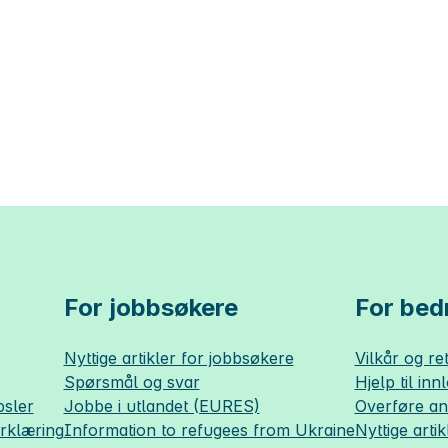
For jobbsøkere
For bedr
Nyttige artikler for jobbsøkere
Vilkår og ret
Spørsmål og svar
Hjelp til inn
sler
Jobbe i utlandet (EURES)
Overføre a
erklæring
Information to refugees from Ukraine
Nyttige artik