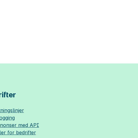
ifter
ningslinjer
logging
nnonser med API
ler for bedrifter