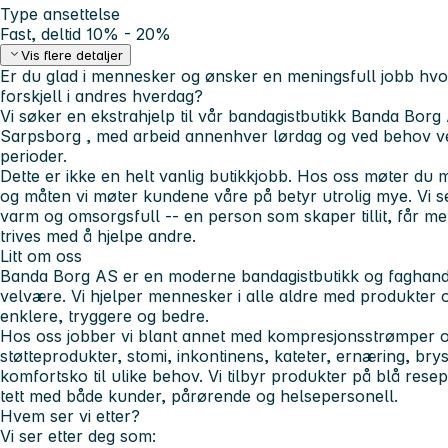
Type ansettelse
Fast, deltid 10% - 20%
Vis flere detaljer
Er du glad i mennesker og ønsker en meningsfull jobb hvor
forskjell i andres hverdag?
Vi søker en ekstrahjelp til vår bandagistbutikk
Banda Borg
Sarpsborg
, med arbeid
annenhver lørdag og ved behov
ve
perioder.
Dette er ikke en helt vanlig butikkjobb. Hos oss møter du m
og måten vi møter kundene våre på betyr utrolig mye. Vi se
varm og omsorgsfull -- en person som skaper tillit, får men
trives med å hjelpe andre.
Litt om oss
Banda Borg AS er en moderne bandagistbutikk og faghande
velvære. Vi hjelper mennesker i alle aldre med produkter
enklere, tryggere og bedre.
Hos oss jobber vi blant annet med kompresjonsstrømper 
støtteprodukter, stomi, inkontinens, kateter, ernæring, bry
komfortsko til ulike behov. Vi tilbyr produkter på blå rese
tett med både kunder, pårørende og helsepersonell.
Hvem ser vi etter?
Vi ser etter deg som: