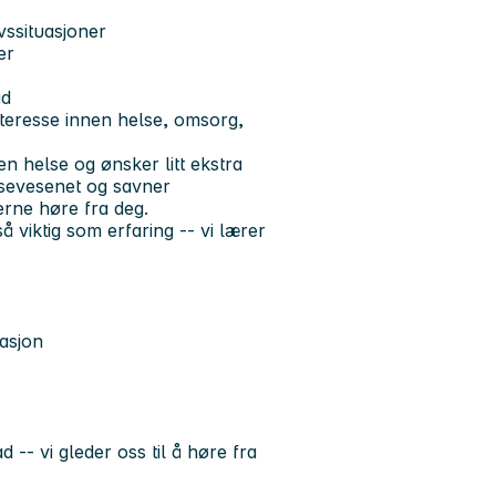
vssituasjoner
er
id
interesse innen helse, omsorg,
en helse og ønsker litt ekstra
lsevesenet og savner
jerne høre fra deg.
 viktig som erfaring -- vi lærer
asjon
-- vi gleder oss til å høre fra