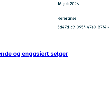
16. juli 2026
Referanse
5d47d1c9-095f-47e0-87f4
nde og engasjert selger