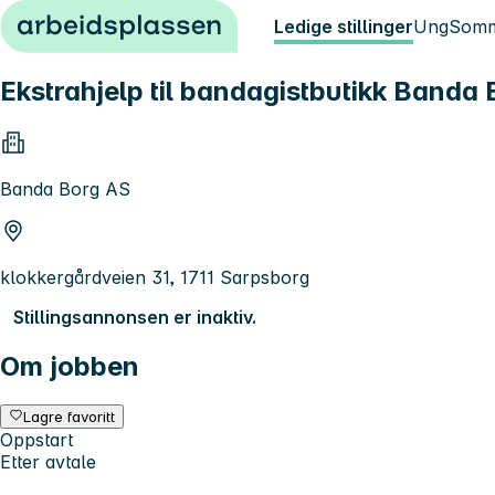
Hopp til innhold
Ledige stillinger
Ung
Somm
Ekstrahjelp til bandagistbutikk Banda
Banda Borg AS
klokkergårdveien 31, 1711 Sarpsborg
Stillingsannonsen er inaktiv.
Om jobben
Lagre favoritt
Oppstart
Etter avtale