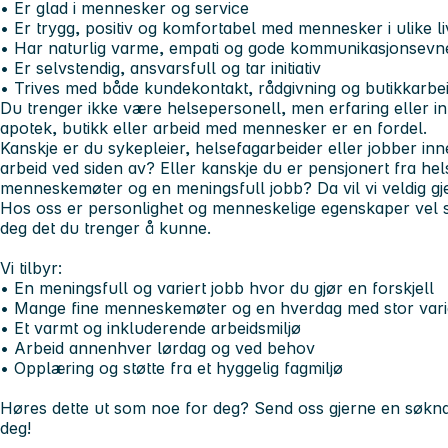
• Er glad i mennesker og service
• Er trygg, positiv og komfortabel med mennesker i ulike li
• Har naturlig varme, empati og gode kommunikasjonsevn
• Er selvstendig, ansvarsfull og tar initiativ
• Trives med både kundekontakt, rådgivning og butikkarbe
Du trenger ikke være helsepersonell, men
erfaring eller 
apotek, butikk eller arbeid med mennesker er en fordel
.
Kanskje er du
sykepleier, helsefagarbeider eller jobber inn
arbeid ved siden av? Eller kanskje du er pensjonert fra he
menneskemøter og en meningsfull jobb?
Da vil vi veldig g
Hos oss er personlighet og menneskelige egenskaper vel så
deg det du trenger å kunne.
Vi tilbyr:
• En meningsfull og variert jobb hvor du gjør en forskjell
• Mange fine menneskemøter og en hverdag med stor vari
• Et varmt og inkluderende arbeidsmiljø
• Arbeid annenhver lørdag og ved behov
• Opplæring og støtte fra et hyggelig fagmiljø
Høres dette ut som noe for deg? Send oss gjerne en søknad 
deg!