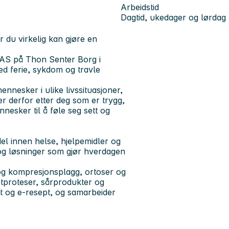
Arbeidstid
Dagtid, ukedager og lørdag
 du virkelig kan gjøre en
 AS
på
Thon Senter Borg i
d ferie, sykdom og travle
ennesker i ulike livssituasjoner,
r derfor etter deg som er trygg,
nesker til å føle seg sett og
l innen helse, hjelpemidler og
 og løsninger som gjør hverdagen
og kompresjonsplagg, ortoser og
stproteser, sårprodukter og
pt og e-resept, og samarbeider