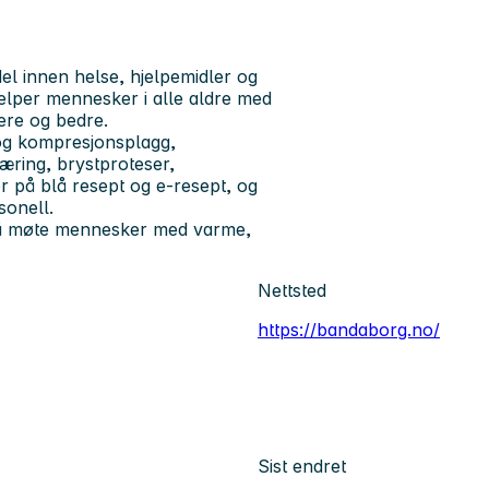
l innen helse, hjelpemidler og
jelper mennesker i alle aldre med
ere og bedre.
og kompresjonsplagg,
næring, brystproteser,
er på blå resept og e-resept, og
sonell.
og å møte mennesker med varme,
Nettsted
https://bandaborg.no/
Sist endret