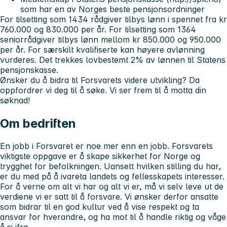
som har en av Norges beste pensjonsordninger
For tilsetting som 1434 rådgiver tilbys lønn i spennet fra kr
760.000 og 830.000 per år. For tilsetting som 1364
seniorrådgiver tilbys lønn mellom kr 850.000 og 950.000
per år. For særskilt kvalifiserte kan høyere avlønning
vurderes. Det trekkes lovbestemt 2% av lønnen til Statens
pensjonskasse.
Ønsker du å bidra til Forsvarets videre utvikling? Da
oppfordrer vi deg til å søke. Vi ser frem til å motta din
søknad!
Om bedriften
En jobb i Forsvaret er noe mer enn en jobb. Forsvarets
viktigste oppgave er å skape sikkerhet for Norge og
trygghet for befolkningen. Uansett hvilken stilling du har,
er du med på å ivareta landets og fellesskapets interesser.
For å verne om alt vi har og alt vi er, må vi selv leve ut de
verdiene vi er satt til å forsvare. Vi ønsker derfor ansatte
som bidrar til en god kultur ved å vise respekt og ta
ansvar for hverandre, og ha mot til å handle riktig og våge
å si ifra.