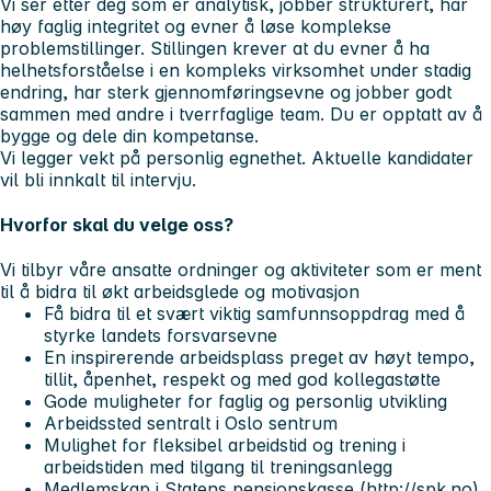
Vi ser etter deg som er analytisk, jobber strukturert, har
høy faglig integritet og evner å løse komplekse
problemstillinger. Stillingen krever at du evner å ha
helhetsforståelse i en kompleks virksomhet under stadig
endring, har sterk gjennomføringsevne og jobber godt
sammen med andre i tverrfaglige team. Du er opptatt av å
bygge og dele din kompetanse.
Vi legger vekt på personlig egnethet. Aktuelle kandidater
vil bli innkalt til intervju.
Hvorfor skal du velge oss?
Vi tilbyr våre ansatte ordninger og aktiviteter som er ment
til å bidra til økt arbeidsglede og motivasjon
Få bidra til et svært viktig samfunnsoppdrag med å
styrke landets forsvarsevne
En inspirerende arbeidsplass preget av høyt tempo,
tillit, åpenhet, respekt og med god kollegastøtte
Gode muligheter for faglig og personlig utvikling
Arbeidssted sentralt i Oslo sentrum
Mulighet for fleksibel arbeidstid og trening i
arbeidstiden med tilgang til treningsanlegg
Medlemskap i Statens pensjonskasse (http://spk.no)