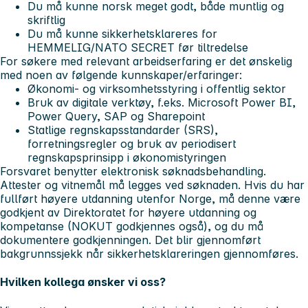
Du må kunne norsk meget godt, både muntlig og
skriftlig
Du må kunne sikkerhetsklareres for
HEMMELIG/NATO SECRET før tiltredelse
For søkere med relevant arbeidserfaring er det ønskelig
med noen av følgende kunnskaper/erfaringer:
Økonomi- og virksomhetsstyring i offentlig sektor
Bruk av digitale verktøy, f.eks. Microsoft Power BI,
Power Query, SAP og Sharepoint
Statlige regnskapsstandarder (SRS),
forretningsregler og bruk av periodisert
regnskapsprinsipp i økonomistyringen
Forsvaret benytter elektronisk søknadsbehandling.
Attester og vitnemål må legges ved søknaden. Hvis du har
fullført høyere utdanning utenfor Norge, må denne være
godkjent av Direktoratet for høyere utdanning og
kompetanse (NOKUT godkjennes også), og du må
dokumentere godkjenningen. Det blir gjennomført
bakgrunnssjekk når sikkerhetsklareringen gjennomføres.
Hvilken kollega ønsker vi oss?