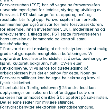
Forsvarsstaben (FST) har på vegne av forsvarssjefen
utøvende myndighet for ledelse, styring og utvikling av
Forsvaret. FST skal sørge for at oppdrag, mål og
resultater blir fulgt opp. Forsvarssjefen har i enkelte
sammenhenger også ansvar for hele forsvarssektoren,
for eksempel innen investeringer, IKT, modernisering og
effektivisering. I tillegg skal FST støtte forsvarssjefen i
hans utøvelse av kommando og kontroll samt
krisehåndtering.
I Forsvaret er det ønskelig at arbeidsstyrken i størst mulig
grad skal gjenspeile mangfoldet i befolkningen. Vi
oppfordrer kvalifiserte kandidater til å søke, uavhengig av
kjønn, kulturell bakgrunn, hull i CV-en eller
funksjonsevne. Vi vil sørge for tilrettelegging på
arbeidsplassen hvis det er behov for dette. Noen av
Forsvarets stillinger kan ha egne helsekrav og krav til
fysisk skikkethet.
I henhold til offentlighetsloven § 25 andre ledd kan
opplysninger om søkeren bli offentliggjort selv om
søkeren har anmodet om ikke å bli oppført på søkerlisten.
Det er egne regler for militære stillinger.
Forsvaret benytter elektronisk søknadsbehandling.