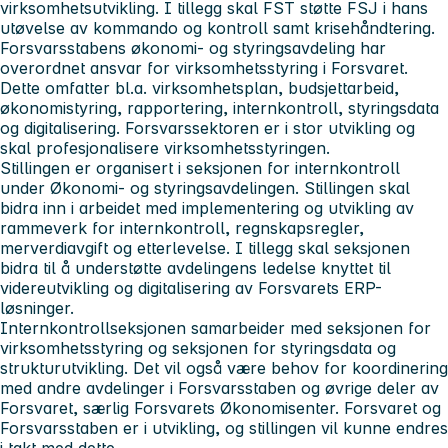
virksomhetsutvikling. I tillegg skal FST støtte FSJ i hans
utøvelse av kommando og kontroll samt krisehåndtering.
Forsvarsstabens økonomi- og styringsavdeling har
overordnet ansvar for virksomhetsstyring i Forsvaret.
Dette omfatter bl.a. virksomhetsplan, budsjettarbeid,
økonomistyring, rapportering, internkontroll, styringsdata
og digitalisering. Forsvarssektoren er i stor utvikling og
skal profesjonalisere virksomhetsstyringen.
Stillingen er organisert i seksjonen for internkontroll
under Økonomi- og styringsavdelingen. Stillingen skal
bidra inn i arbeidet med implementering og utvikling av
rammeverk for internkontroll, regnskapsregler,
merverdiavgift og etterlevelse. I tillegg skal seksjonen
bidra til å understøtte avdelingens ledelse knyttet til
videreutvikling og digitalisering av Forsvarets ERP-
løsninger.
Internkontrollseksjonen samarbeider med seksjonen for
virksomhetsstyring og seksjonen for styringsdata og
strukturutvikling. Det vil også være behov for koordinering
med andre avdelinger i Forsvarsstaben og øvrige deler av
Forsvaret, særlig Forsvarets Økonomisenter. Forsvaret og
Forsvarsstaben er i utvikling, og stillingen vil kunne endres
i takt med dette