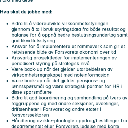
Hva skal du jobbe med:
Bidra til å videreutvikle virksomhetsstyringen
gjennom å ta i bruk styringsdata fra både resultat og
balanse for å oppnå bedre beslutningsunderlag samt
god likviditetsstyring
Ansvar for å implementere et rammeverk som gir et
rettvisende bilde av Forsvarets økonomi over tid
Ansvarlig prosjektleder for implementeringen av
periodisert styring på strategisk nivå
Være back-up når det gjelder utarbeidelsen av
virksomhetsregnskapet med noteinformasjon
Være back-up når det gjelder pensjons- og
lønnsspørsmål og være strategisk partner for HR i
disse spørsmålene
Bidra til god koordinering og samhandling på tvers av
faggruppene og med andre seksjoner, avdelinger,
driftsenheter i Forsvaret og andre etater i
forsvarssektoren
Håndtering av ikke-planlagte oppdrag/bestillinger fra
departementet eller Forsvarets ledelse med korte