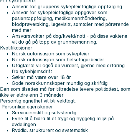
For sykepleiere:
Ansvar for gruppens sykepleiefaglige oppfølging
Ansvar for sykepleiefaglige oppgaver som
pasientoppfølging, medikamenthåndtering,
blodprøvetaking, legevisitt, samtaler med pårørende
med mer
Ansvarsvakter på dag/kveld/natt - på disse vaktene
vil du gå på topp av grunnbemanning.
Kvalifikasjoner
Norsk autorisasjon som sykepleier
Norsk autorisasjon som helsefagarbeider
Ufaglærte vil også bli vurdert, gjerne med erfaring
fra sykehjemsdrift
Søker må være over 18 år
Gode norskkunnskaper muntlig og skriftlig
Den som tilsettes må før tiltredelse levere politiattest, som
ikke er eldre enn 3 måneder
Personlig egnethet vil bli vektlagt.
Personlige egenskaper
Serviceinnstilt og selvstendig.
Evne til å bidra til et trygt og hyggelig miljø på
avdelingen
Ryddig, strukturert og systematisk