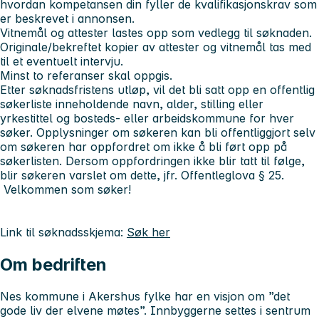
hvordan kompetansen din fyller de kvalifikasjonskrav som
er beskrevet i annonsen.
Vitnemål og attester lastes opp som vedlegg til søknaden.
Originale/bekreftet kopier av attester og vitnemål tas med
til et eventuelt intervju.
Minst to referanser skal oppgis.
Etter søknadsfristens utløp, vil det bli satt opp en offentlig
søkerliste inneholdende navn, alder, stilling eller
yrkestittel og bosteds- eller arbeidskommune for hver
søker. Opplysninger om søkeren kan bli offentliggjort selv
om søkeren har oppfordret om ikke å bli ført opp på
søkerlisten. Dersom oppfordringen ikke blir tatt til følge,
blir søkeren varslet om dette, jfr. Offentleglova § 25.
Velkommen som søker!
Link til søknadsskjema:
Søk her
Om bedriften
Nes kommune i Akershus fylke har en visjon om ”det
gode liv der elvene møtes”. Innbyggerne settes i sentrum