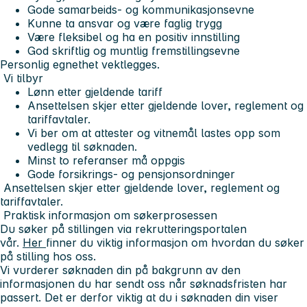
Gode samarbeids- og kommunikasjonsevne
Kunne ta ansvar og være faglig trygg
Være fleksibel og ha en positiv innstilling
God skriftlig og muntlig fremstillingsevne
Personlig egnethet vektlegges.
Vi tilbyr
Lønn etter gjeldende tariff
Ansettelsen skjer etter gjeldende lover, reglement og
tariffavtaler.
Vi ber om at attester og vitnemål lastes opp som
vedlegg til søknaden.
Minst to referanser må oppgis
Gode forsikrings- og pensjonsordninger
Ansettelsen skjer etter gjeldende lover, reglement og
tariffavtaler.
Praktisk informasjon om søkerprosessen
Du søker på stillingen via rekrutteringsportalen
vår.
Her
finner du viktig informasjon om hvordan du søker
på stilling hos oss.
Vi vurderer søknaden din på bakgrunn av den
informasjonen du har sendt oss når søknadsfristen har
passert. Det er derfor viktig at du i søknaden din viser