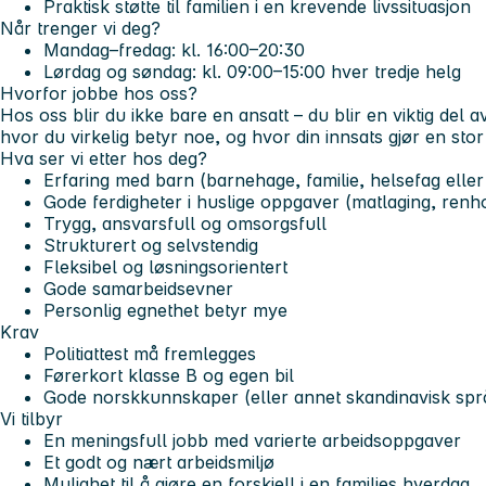
Praktisk støtte til familien i en krevende livssituasjon
Når trenger vi deg?
Mandag–fredag: kl. 16:00–20:30
Lørdag og søndag: kl. 09:00–15:00 hver tredje helg
Hvorfor jobbe hos oss?
Hos oss blir du ikke bare en ansatt – du blir en viktig del 
hvor du virkelig betyr noe, og hvor din innsats gjør en stor 
Hva ser vi etter hos deg?
Erfaring med barn (barnehage, familie, helsefag eller
Gode ferdigheter i huslige oppgaver (matlaging, renh
Trygg, ansvarsfull og omsorgsfull
Strukturert og selvstendig
Fleksibel og løsningsorientert
Gode samarbeidsevner
Personlig egnethet betyr mye
Krav
Politiattest må fremlegges
Førerkort klasse B og egen bil
Gode norskkunnskaper (eller annet skandinavisk spr
Vi tilbyr
En meningsfull jobb med varierte arbeidsoppgaver
Et godt og nært arbeidsmiljø
Mulighet til å gjøre en forskjell i en families hverdag