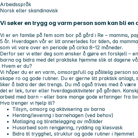
Arbeidsspråk
Norsk eller skandinavisk
Vi søker en trygg og varm person som kan bli en 
Vi er en familie på fem som bor på gård i Re – mamma, papp
5 år. Hverdagen vår er litt annerledes for tiden, da mamma 
som vil vare over en periode på cirka 8–12 måneder.
Derfor ser vi etter deg som ønsker å gjøre en forskjell – e
barna og bidra med det praktiske hjemme slik at dagene våre 
Hvem er du?
Vi håper du er en varm, omsorgsfull og pålitelig person so
skape ro og gode rutiner. Du er gjerne litt praktisk anlagt,
liker å bidra der det trengs. Du må også trives med å væ
det er lek, turer eller hverdagsaktiviteter på gården. Kans
arbeid med barn – eller bare mange gode erfaringer fra liv
Hva trenger vi hjelp til?
Tilsyn, omsorg og aktivisering av barna
Henting/levering i barnehagen (ved behov)
Matlaging og tilrettelegging av måltider
Husarbeid som rengjøring, rydding og klesvask
Bidra til trygghet, struktur og gode rutiner i hjemmet