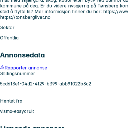
fritid med skjærgård, skog, kultur eller byliv rett utenfor
kommune på deg. Er du videre nysgjerrig på Tønsberg kom
sted å flytte til? Mer informasjon finner du her: https:/
https://tonsberglivet.no
Sektor
Offentlig
Annonsedata
Rapporter annonse
Stillingsnummer
5cd613e1-04d2-4f29-b399-abb91022b3c2
Hentet fra
visma-easycruit