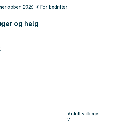
erjobben
2026
☀️
For bedrifter
ager og helg
)
Antall stillinger
2