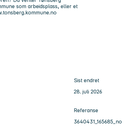
 døren? Da venter Tønsberg
mune som arbeidsplass, eller et
/www.tonsberg.kommune.no
Sist endret
28. juli 2026
Referanse
3640431_165685_no