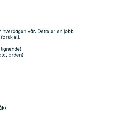
av hverdagen vår. Dette er en jobb
forskjell.
 lignende)
old, orden)
åk)