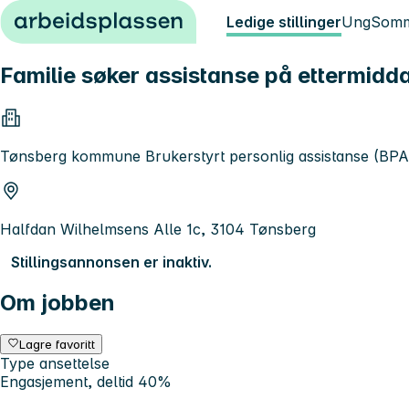
Hopp til innhold
Ledige stillinger
Ung
Somm
Familie søker assistanse på ettermidd
Tønsberg kommune Brukerstyrt personlig assistanse (BPA
Halfdan Wilhelmsens Alle 1c, 3104 Tønsberg
Stillingsannonsen er inaktiv.
Om jobben
Lagre favoritt
Type ansettelse
Engasjement, deltid 40%