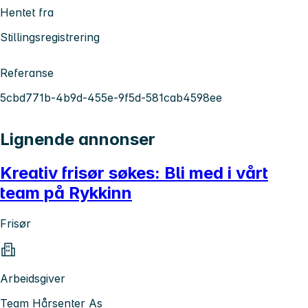
Hentet fra
Stillingsregistrering
Referanse
5cbd771b-4b9d-455e-9f5d-581cab4598ee
Lignende annonser
Kreativ frisør søkes: Bli med i vårt
team på Rykkinn
Frisør
Arbeidsgiver
Team Hårsenter As