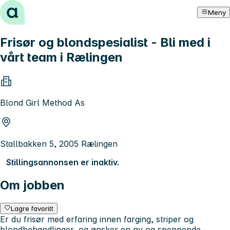
Hopp til innhold
Meny
Frisør og blondspesialist - Bli med i
vårt team i Rælingen
Blond Girl Method As
Stallbakken 5, 2005 Rælingen
Stillingsannonsen er inaktiv.
Om jobben
Lagre favoritt
Er du frisør med erfaring innen farging, striper og
blondbehandlinger, og ønsker en ny og spennende