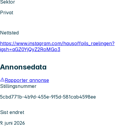
Sektor
Privat
Nettsted
https://www.instagram.com/hausoffoils_raelingen?
igsh=aGZ0YjQyZ2RoMGo3
Annonsedata
Rapporter annonse
Stillingsnummer
5cbd771b-4b9d-455e-9f5d-581cab4598ee
Sist endret
9. juni 2026