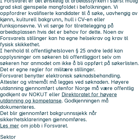
I Forsvaret er det ønskelig at arbeidsstyrken i størst mulig
grad skal gjenspeile mangfoldet i befolkningen. Vi
oppfordrer kvalifiserte kandidater til å søke, uavhengig av
kjønn, kulturell bakgrunn, hull i CV-en eller
funksjonsevne. Vi vil sørge for tilrettelegging på
arbeidsplassen hvis det er behov for dette. Noen av
Forsvarets stillinger kan ha egne helsekrav og krav til
fysisk skikkethet.
I henhold til offentlighetsloven § 25 andre ledd kan
opplysninger om søkeren bli offentliggjort selv om
søkeren har anmodet om ikke å bli oppført på søkerlisten.
Det er egne regler for militære stillinger.
Forsvaret benytter elektronisk søknadsbehandling.
Attester og vitnemål må legges ved søknaden. Høyere
utdanning gjennomført utenfor Norge må være offentlig
godkjent av NOKUT eller
Direktoratet for høyere
utdanning og kompetanse
. Godkjenningen må
dokumenteres.
Det blir gjennomført bakgrunnssjekk når
sikkerhetsklareringen gjennomføres.
Les mer
om jobb i Forsvaret.
Sektor