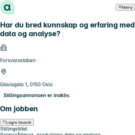
Hopp til innhold
Meny
Har du bred kunnskap og erfaring med
data og analyse?
Forsvarsstaben
Glacisgata 1, 0150 Oslo
Stillingsannonsen er inaktiv.
Om jobben
Lagre favoritt
Stillingstittel
Seniorrådgiver, produkteier data og analyse