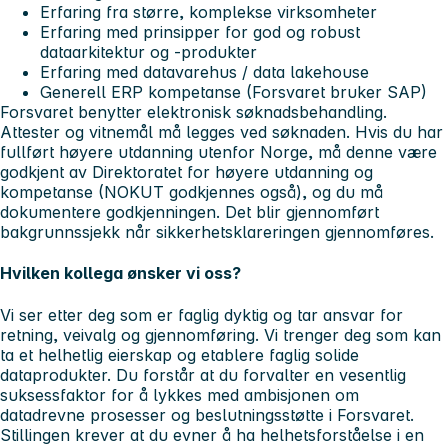
Erfaring fra større, komplekse virksomheter
Erfaring med prinsipper for god og robust
dataarkitektur og -produkter
Erfaring med datavarehus / data lakehouse
Generell ERP kompetanse (Forsvaret bruker SAP)
Forsvaret benytter elektronisk søknadsbehandling.
Attester og vitnemål
må
legges ved søknaden. Hvis du har
fullført høyere utdanning utenfor Norge, må denne være
godkjent av Direktoratet for høyere utdanning og
kompetanse (NOKUT godkjennes også), og du må
dokumentere godkjenningen. Det blir gjennomført
bakgrunnssjekk når sikkerhetsklareringen gjennomføres.
Hvilken kollega ønsker vi oss?
Vi ser etter deg som er faglig dyktig og tar ansvar for
retning, veivalg og gjennomføring. Vi trenger deg som kan
ta et helhetlig eierskap og etablere faglig solide
dataprodukter. Du forstår at du forvalter en vesentlig
suksessfaktor for å lykkes med ambisjonen om
datadrevne prosesser og beslutningsstøtte i Forsvaret.
Stillingen krever at du evner å ha helhetsforståelse i en