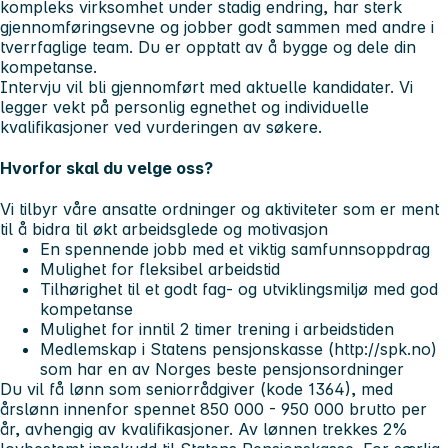
kompleks virksomhet under stadig endring, har sterk
gjennomføringsevne og jobber godt sammen med andre i
tverrfaglige team. Du er opptatt av å bygge og dele din
kompetanse.
Intervju vil bli gjennomført med aktuelle kandidater. Vi
legger vekt på personlig egnethet og individuelle
kvalifikasjoner ved vurderingen av søkere.
Hvorfor skal du velge oss?
Vi tilbyr våre ansatte ordninger og aktiviteter som er ment
til å bidra til økt arbeidsglede og motivasjon
En spennende jobb med et viktig samfunnsoppdrag
Mulighet for fleksibel arbeidstid
Tilhørighet til et godt fag- og utviklingsmiljø med god
kompetanse
Mulighet for inntil 2 timer trening i arbeidstiden
Medlemskap i Statens pensjonskasse (http://spk.no)
som har en av Norges beste pensjonsordninger
Du vil få lønn som seniorrådgiver (kode 1364), med
årslønn innenfor spennet 850 000 - 950 000 brutto per
år, avhengig av kvalifikasjoner. Av lønnen trekkes 2%