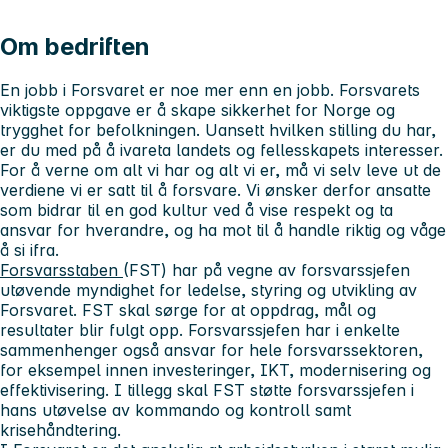
Om bedriften
En jobb i Forsvaret er noe mer enn en jobb. Forsvarets
viktigste oppgave er å skape sikkerhet for Norge og
trygghet for befolkningen. Uansett hvilken stilling du har,
er du med på å ivareta landets og fellesskapets interesser.
For å verne om alt vi har og alt vi er, må vi selv leve ut de
verdiene vi er satt til å forsvare. Vi ønsker derfor ansatte
som bidrar til en god kultur ved å vise respekt og ta
ansvar for hverandre, og ha mot til å handle riktig og våge
å si ifra.
Forsvarsstaben
(FST) har på vegne av forsvarssjefen
utøvende myndighet for ledelse, styring og utvikling av
Forsvaret. FST skal sørge for at oppdrag, mål og
resultater blir fulgt opp. Forsvarssjefen har i enkelte
sammenhenger også ansvar for hele forsvarssektoren,
for eksempel innen investeringer, IKT, modernisering og
effektivisering. I tillegg skal FST støtte forsvarssjefen i
hans utøvelse av kommando og kontroll samt
krisehåndtering.