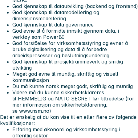
ML/KI
God kjennskap til datautvikling (backend og frontend)
God kjennskap til datamodellering og
dimensjonsmodellering
God kjennskap til data governance
God evne til å formidle innsikt gjennom data, i
verktøy som PowerBI
God forståelse for virksomhetsstyring og evner å
bruke digitalisering og data til å forbedre
arbeidsprosesser og beslutningsunderlag
God kjennskap til prosjektrammeverk og smidig
utvikling
Meget god evne til muntlig, skriftlig og visuell
kommunikasjon
Du må kunne norsk meget godt, skriftlig og muntlig
Videre må du kunne sikkerhetsklareres
til HEMMELIG og NATO SECRET før tiltredelse (for
mer informasjon om sikkerhetsklarering,
se www.nsm.no)
Det er ønskelig at du kan vise til en eller flere av følgende
kvalifikasjoner:
Erfaring med økonomi og virksomhetsstyring i
offentlig sektor