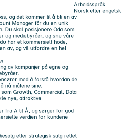
Arbeidsspråk
Norsk eller engelsk
ss, og det kommer til å bli en av
ount Manager får du en unik
ch. Du skal posisjonere Oda som
er og mediebyråer, og snu våre
 du har et kommersielt hode,
n av, og vil utfordre en hel
er
kling av kampanjer på egne og
ebyråer.
onsører med å forstå hvordan de
å nå målene sine.
am som Growth, Commercial, Data
le nye, attraktive
 fra A til Å, og sørger for god
ersielle verdien for kundene
esalg eller strategisk salg rettet