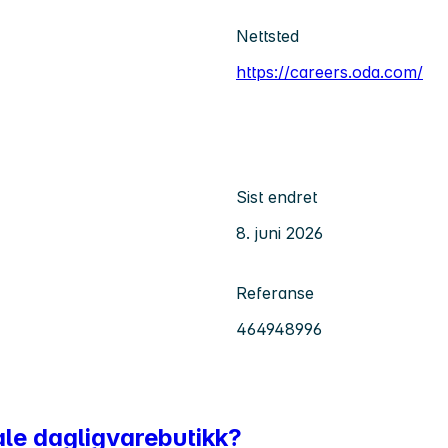
Nettsted
https://careers.oda.com/
Sist endret
8. juni 2026
Referanse
464948996
tale dagligvarebutikk?