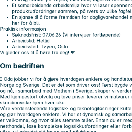
Et samarbeidende arbeidsmiljø hvor vi løser spennen
produktutfordringer sammen, på tvers av ulike fagfelt
En sjanse til å forme fremtiden for dagligvarehandel
her for å bli.
Praktisk informasjon
Søknadsfrist: 07.06.26 (Vi intervjuer fortløpende)
Arbeidstid: Heltid
Arbeidssted: Tøyen, Oslo
Vi gleder oss til å høre fra deg! 🧡
Om bedriften
I Oda jobber vi for å gjøre hverdagen enklere og handletur
Norge og Sverige. Det er det som driver oss! Først bygde 
og nå, i samarbeid med Mathem i Sverige, skaper vi verden
Med kjempestort utvalg og lave priser leverer vi matvarer re
skandinaviske hjem hver uke.
Våre verdensledende logistikk- og teknologiløsninger kutte
og gjør hverdagen enklere. Vi har et dynamisk og samarbeid
er velkomne, og hvor alles stemme teller. Enten du er med
netthandel, løse komplekse logistikkutfordringer eller fo
våre, vil arbeidet ditt ha en reell påvirkning.