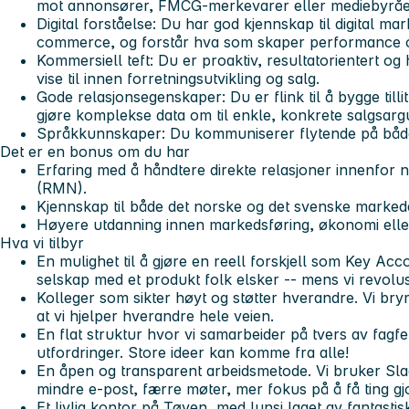
mot annonsører, FMCG-merkevarer eller mediebyråe
Digital forståelse: Du har god kjennskap til digital ma
commerce, og forstår hva som skaper performance o
Kommersiell teft: Du er proaktiv, resultatorientert og
vise til innen forretningsutvikling og salg.
Gode relasjonsegenskaper: Du er flink til å bygge tillit
gjøre komplekse data om til enkle, konkrete salgsar
Språkkunnskaper: Du kommuniserer flytende på både
Det er en bonus om du har
Erfaring med å håndtere direkte relasjoner innenfor 
(RMN).
Kjennskap til både det norske og det svenske marked
Høyere utdanning innen markedsføring, økonomi eller
Hva vi tilbyr
En mulighet til å gjøre en reell forskjell som Key Ac
selskap med et produkt folk elsker -- mens vi revolu
Kolleger som sikter høyt og støtter hverandre. Vi br
at vi hjelper hverandre hele veien.
En flat struktur hvor vi samarbeider på tvers av fagf
utfordringer. Store ideer kan komme fra alle!
En åpen og transparent arbeidsmetode. Vi bruker Sla
mindre e-post, færre møter, mer fokus på å få ting gjo
Et livlig kontor på Tøyen, med lunsj laget av fantastis