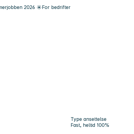
erjobben
2026
☀️
For bedrifter
Type ansettelse
Fast, heltid 100%