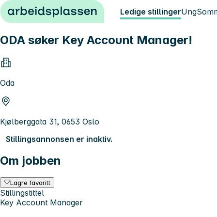
Hopp til innhold
Ledige stillinger
Ung
Somm
ODA søker Key Account Manager!
Oda
Kjølberggata 31, 0653 Oslo
Stillingsannonsen er inaktiv.
Om jobben
Lagre favoritt
Stillingstittel
Key Account Manager