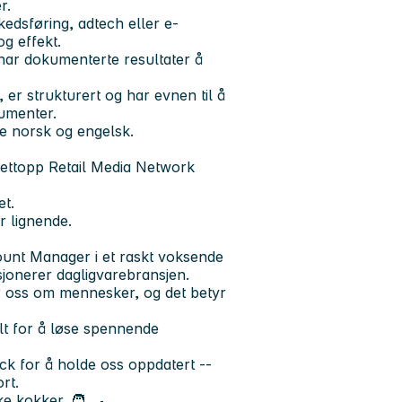
r.
rkedsføring, adtech eller e-
g effekt.
 har dokumenterte resultater å
, er strukturert og har evnen til å
gumenter.
 norsk og engelsk.
nettopp Retail Media Network
et.
 lignende.
count Manager i et raskt voksende
sjonerer dagligvarebransjen.
yr oss om mennesker, og det betyr
elt for å løse spennende
ck for å holde oss oppdatert --
rt.
ke kokker. 🧑 🍳