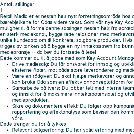
Antall stillinger
1
Retail Media er et nesten helt nytt forretningsområde hos o
bærebjelkene for Odas videre vekst. Som vår nye Key Acc
mulighet til å forme denne satsingen nesten helt fra scrat
en sterk mediekanal, bygge tette relasjoner med merkevar
unike kundedata om til konkrete, salgbare produkter. Hvis
trigges av tanken på å bygge en ny inntektsstrøm fra bunne
mediebransje -- da bør du fortsette å lese!
Dette kommer du til å jobbe med som Key Account Manag
Drive mediesalg: Du får ansvaret for innsalg og utvi
eksterne flater, mot både store leverandører og medi
Være en rådgiver: Du skal hjelpe merkevarer og ann
kan bruke Oda som en effektiv annonseplattform for 
Samarbeide på tvers: Du jobber tett med interne te
og innsikt for å maksimere inntektspotensialet og utvik
medieprodukter.
Sikre og dokumentere effekt: Du følger opp kampanjer
rapportering og effektanalyse som beviser den komm
våre.
Dette trenger du for å lykkes
Relevant salgserfaring: Du har solid erfaring med medi