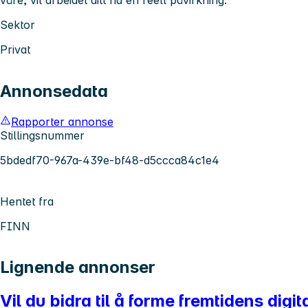
Sektor
Privat
Annonsedata
Rapporter annonse
Stillingsnummer
5bdedf70-967a-439e-bf48-d5ccca84c1e4
Hentet fra
FINN
Lignende annonser
Vil du bidra til å forme fremtidens digi