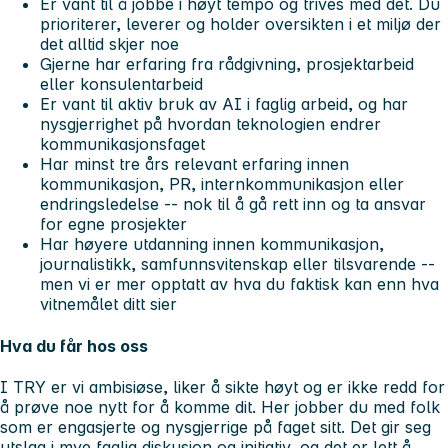
Er vant til å jobbe i høyt tempo og trives med det. Du
prioriterer, leverer og holder oversikten i et miljø der
det alltid skjer noe
Gjerne har erfaring fra rådgivning, prosjektarbeid
eller konsulentarbeid
Er vant til aktiv bruk av AI i faglig arbeid, og har
nysgjerrighet på hvordan teknologien endrer
kommunikasjonsfaget
Har minst tre års relevant erfaring innen
kommunikasjon, PR, internkommunikasjon eller
endringsledelse -- nok til å gå rett inn og ta ansvar
for egne prosjekter
Har høyere utdanning innen kommunikasjon,
journalistikk, samfunnsvitenskap eller tilsvarende --
men vi er mer opptatt av hva du faktisk kan enn hva
vitnemålet ditt sier
Hva du får hos oss
I TRY er vi ambisiøse, liker å sikte høyt og er ikke redd for
å prøve noe nytt for å komme dit. Her jobber du med folk
som er engasjerte og nysgjerrige på faget sitt. Det gir seg
utslag i mye faglig diskusjon og initiativ, og det er lett å