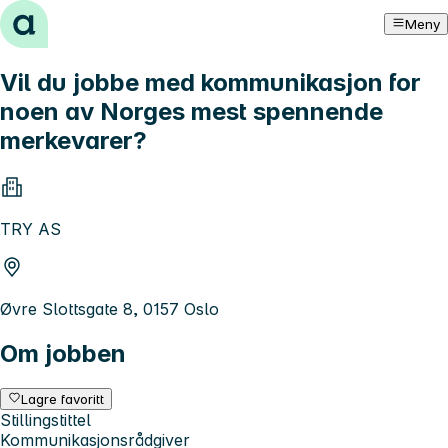
Hopp til innhold
Meny
Vil du jobbe med kommunikasjon for
noen av Norges mest spennende
merkevarer?
TRY AS
Øvre Slottsgate 8, 0157 Oslo
Om jobben
Lagre favoritt
Stillingstittel
Kommunikasjonsrådgiver