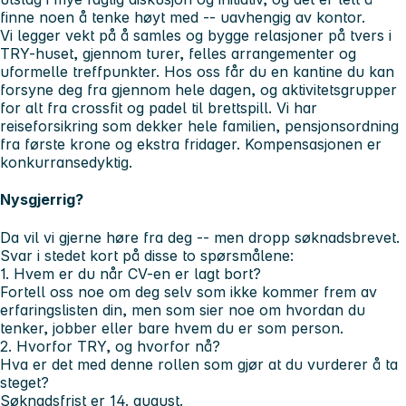
finne noen å tenke høyt med -- uavhengig av kontor.
Vi legger vekt på å samles og bygge relasjoner på tvers i
TRY-huset, gjennom turer, felles arrangementer og
uformelle treffpunkter. Hos oss får du en kantine du kan
forsyne deg fra gjennom hele dagen, og aktivitetsgrupper
for alt fra crossfit og padel til brettspill. Vi har
reiseforsikring som dekker hele familien, pensjonsordning
fra første krone og ekstra fridager. Kompensasjonen er
konkurransedyktig.
Nysgjerrig?
Da vil vi gjerne høre fra deg -- men dropp søknadsbrevet.
Svar i stedet kort på disse to spørsmålene:
1. Hvem er du når CV-en er lagt bort?
Fortell oss noe om deg selv som ikke kommer frem av
erfaringslisten din, men som sier noe om hvordan du
tenker, jobber eller bare hvem du er som person.
2. Hvorfor TRY, og hvorfor nå?
Hva er det med denne rollen som gjør at du vurderer å ta
steget?
Søknadsfrist er 14. august.