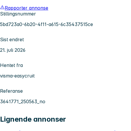
Rapporter annonse
Stillingsnummer
5bd723a0-6b20-4f11-a615-6c35437515ce
Sist endret
21. juli 2026
Hentet fra
visma-easycruit
Referanse
3641771_250563_no
Lignende annonser