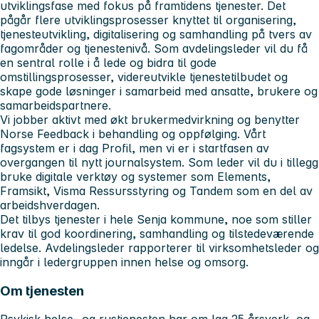
utviklingsfase med fokus på framtidens tjenester. Det
pågår flere utviklingsprosesser knyttet til organisering,
tjenesteutvikling, digitalisering og samhandling på tvers av
fagområder og tjenestenivå. Som avdelingsleder vil du få
en sentral rolle i å lede og bidra til gode
omstillingsprosesser, videreutvikle tjenestetilbudet og
skape gode løsninger i samarbeid med ansatte, brukere og
samarbeidspartnere.
Vi jobber aktivt med økt brukermedvirkning og benytter
Norse Feedback i behandling og oppfølging. Vårt
fagsystem er i dag Profil, men vi er i startfasen av
overgangen til nytt journalsystem. Som leder vil du i tillegg
bruke digitale verktøy og systemer som Elements,
Framsikt, Visma Ressursstyring og Tandem som en del av
arbeidshverdagen.
Det tilbys tjenester i hele Senja kommune, noe som stiller
krav til god koordinering, samhandling og tilstedeværende
ledelse. Avdelingsleder rapporterer til virksomhetsleder og
inngår i ledergruppen innen helse og omsorg.
Om tjenesten