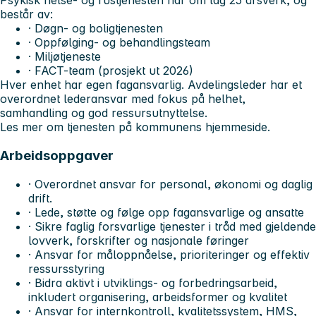
Psykisk helse- og rustjenesten har om lag 25 årsverk, og
består av:
· Døgn- og boligtjenesten
· Oppfølging- og behandlingsteam
· Miljøtjeneste
· FACT-team (prosjekt ut 2026)
Hver enhet har egen fagansvarlig. Avdelingsleder har et
overordnet lederansvar med fokus på helhet,
samhandling og god ressursutnyttelse.
Les mer om tjenesten på kommunens hjemmeside.
Arbeidsoppgaver
· Overordnet ansvar for personal, økonomi og daglig
drift.
· Lede, støtte og følge opp fagansvarlige og ansatte
· Sikre faglig forsvarlige tjenester i tråd med gjeldende
lovverk, forskrifter og nasjonale føringer
· Ansvar for måloppnåelse, prioriteringer og effektiv
ressursstyring
· Bidra aktivt i utviklings- og forbedringsarbeid,
inkludert organisering, arbeidsformer og kvalitet
· Ansvar for internkontroll, kvalitetssystem, HMS,