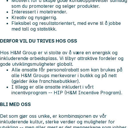
Motivert for å skape gode kundeopplevelser samtidig
som du promoterer og selger produkter.
Interessert i motetrender.
Kreativ og nysgjerrig.
Fleksibel og resultatorientert, med evne til å jobbe
med tall og statistikk.
DERFOR VIL DU TRIVES HOS OSS
Hos H&M Group er vi stolte av å være en energisk og
inkluderende arbeidsplass. Vi tilbyr attraktive fordeler og
gode utviklingsmuligheter globalt.
Alle ansatte får personalrabatt som kan brukes på
alle H&M Groups merkevarer i butikk og på nett
(gjelder ikke franchisebutikker).
I tillegg er alle ansatte inkludert i vårt
incentivprogram -- HIP (H&M Incentive Program).
BLI MED OSS
Det som gjør oss unike, er kombinasjonen av vår
inkluderende kultur, sterke verdier og muligheter for
utvikling -- men aller mest er det menneskene som jobber