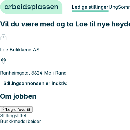
Hopp til innhold
Ledige stillinger
Ung
Somm
Vil du være med og ta Loe til nye høyd
Loe Butikkene AS
Ranheimgata, 8624 Mo i Rana
Stillingsannonsen er inaktiv.
Om jobben
Lagre favoritt
Stillingstittel
Butikkmedarbeider