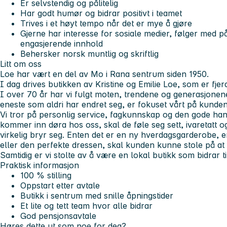
Er selvstendig og pålitelig
Har godt humør og bidrar positivt i teamet
Trives i et høyt tempo når det er mye å gjøre
Gjerne har interesse for sosiale medier, følger med
engasjerende innhold
Behersker norsk muntlig og skriftlig
Litt om oss
Loe har vært en del av Mo i Rana sentrum siden 1950.
I dag drives butikken av Kristine og Emilie Loe, som er fjer
I over 70 år har vi fulgt moten, trendene og generasjonen
eneste som aldri har endret seg, er fokuset vårt på kunden
Vi tror på personlig service, fagkunnskap og den gode ha
kommer inn døra hos oss, skal de føle seg sett, ivaretatt 
virkelig bryr seg. Enten det er en ny hverdagsgarderobe, en
eller den perfekte dressen, skal kunden kunne stole på at vi
Samtidig er vi stolte av å være en lokal butikk som bidrar t
Praktisk informasjon
100 % stilling
Oppstart etter avtale
Butikk i sentrum med snille åpningstider
Et lite og tett team hvor alle bidrar
God pensjonsavtale
Høres dette ut som noe for deg?