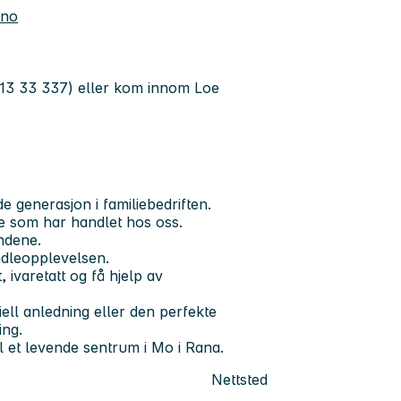
.no
(413 33 337) eller kom innom Loe
de generasjon i familiebedriften.
e som har handlet hos oss.
ndene.
ndleopplevelsen.
ivaretatt og få hjelp av
ell anledning eller den perfekte
ing.
il et levende sentrum i Mo i Rana.
Nettsted