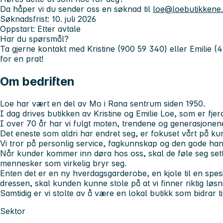
Da håper vi du sender oss en søknad til
loe@loebutikkene
Søknadsfrist: 10. juli 2026
Oppstart: Etter avtale
Har du spørsmål?
Ta gjerne kontakt med Kristine (900 59 340) eller Emilie 
for en prat!
Om bedriften
Loe har vært en del av Mo i Rana sentrum siden 1950.
I dag drives butikken av Kristine og Emilie Loe, som er fjer
I over 70 år har vi fulgt moten, trendene og generasjonen
Det eneste som aldri har endret seg, er fokuset vårt på ku
Vi tror på personlig service, fagkunnskap og den gode ha
Når kunder kommer inn døra hos oss, skal de føle seg sett, 
mennesker som virkelig bryr seg.
Enten det er en ny hverdagsgarderobe, en kjole til en spesi
dressen, skal kunden kunne stole på at vi finner riktig løsn
Samtidig er vi stolte av å være en lokal butikk som bidrar t
Sektor