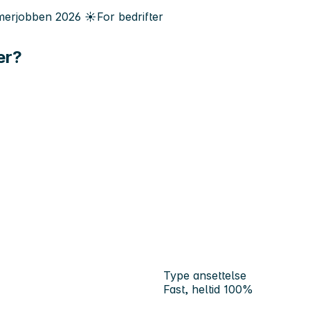
erjobben
2026
☀️
For bedrifter
er?
Type ansettelse
Fast, heltid 100%