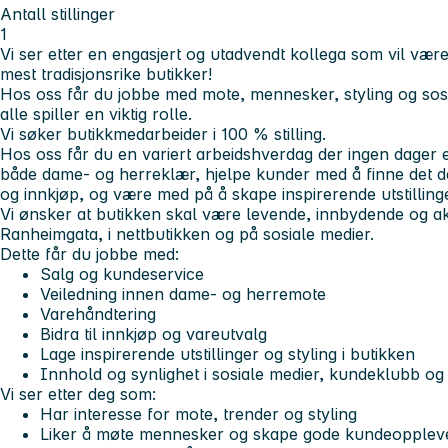
Antall stillinger
1
Vi ser etter en engasjert og utadvendt kollega som vil vær
mest tradisjonsrike butikker!
Hos oss får du jobbe med mote, mennesker, styling og sosia
alle spiller en viktig rolle.
Vi søker butikkmedarbeider i 100 % stilling.
Hos oss får du en variert arbeidshverdag der ingen dager er
både dame- og herreklær, hjelpe kunder med å finne det de 
og innkjøp, og være med på å skape inspirerende utstillinge
Vi ønsker at butikken skal være levende, innbydende og akt
Ranheimgata, i nettbutikken og på sosiale medier.
Dette får du jobbe med:
Salg og kundeservice
Veiledning innen dame- og herremote
Varehåndtering
Bidra til innkjøp og vareutvalg
Lage inspirerende utstillinger og styling i butikken
Innhold og synlighet i sosiale medier, kundeklubb og 
Vi ser etter deg som:
Har interesse for mote, trender og styling
Liker å møte mennesker og skape gode kundeopplev