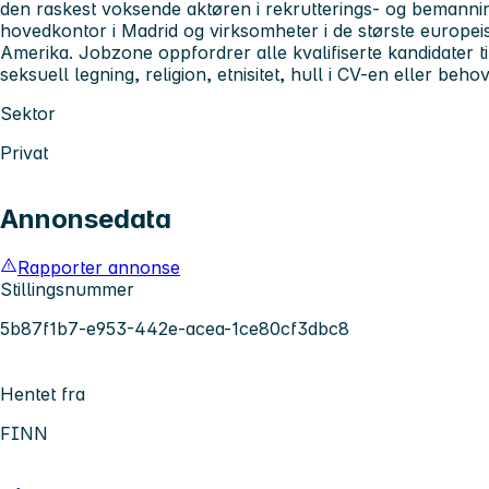
den raskest voksende aktøren i rekrutterings- og bemanni
hovedkontor i Madrid og virksomheter i de største europ
Amerika. Jobzone oppfordrer alle kvalifiserte kandidater ti
seksuell legning, religion, etnisitet, hull i CV-en eller behov 
Sektor
Privat
Annonsedata
Rapporter annonse
Stillingsnummer
5b87f1b7-e953-442e-acea-1ce80cf3dbc8
Hentet fra
FINN