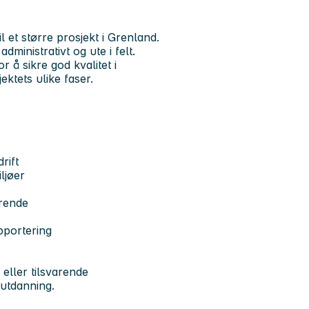
 et større prosjekt i Grenland.
dministrativt og ute i felt.
r å sikre god kvalitet i
ktets ulike faser.
rift
ljøer
arende
pportering
 eller tilsvarende
utdanning.