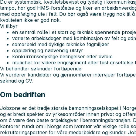
Du er systematisk, kvalitetsbevisst og tydelig i kommunikas
tempo, har god HMS-forståelse og liker en arbeidshverd
med oppfølging ute i felt. Du bør også være trygg nok til å s
kvaliteten ikke er god nok.
Vi tilbyr
en sentral rolle i et stort og teknisk spennende prosje
varierte arbeidsdager med kombinasjon av felt og adm
samarbeid med dyktige tekniske fagmiljøer
opplæring og nødvendig utstyr
konkurransedyktige betingelser etter avtale
mulighet for videre engasjement eller fast ansettelse f
Vi behandler søknader fortløpende
Vi vurderer kandidater og gjennomfører intervjuer fortløpen
søknad og CV.
Om bedriften
Jobzone er det tredje største bemanningsselskapet i Norge.
og et bredt spekter av yrkesområder innen privat og offent
om å være den beste arbeidsgiver i bemanningsbransjen. D
kontorer rundt om i Norge som ivaretar vår viktige rolle 
rekrutteringspartner for våre medarbeidere og kunder. Jo