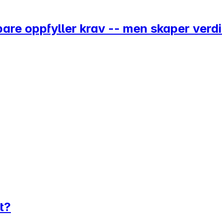
 bare oppfyller krav -- men skaper verd
t?