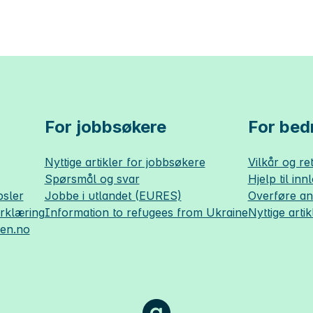
For jobbsøkere
For bedr
Nyttige artikler for jobbsøkere
Vilkår og ret
Spørsmål og svar
Hjelp til inn
sler
Jobbe i utlandet (EURES)
Overføre a
erklæring
Information to refugees from Ukraine
Nyttige artik
sen.no