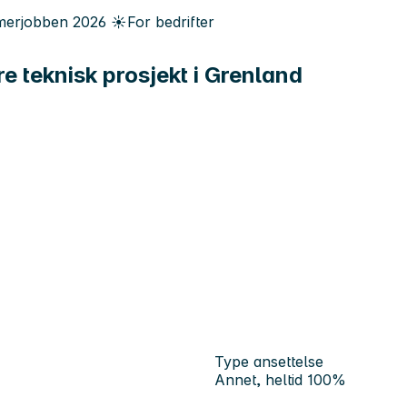
erjobben
2026
☀️
For bedrifter
e teknisk prosjekt i Grenland
Type ansettelse
Annet, heltid 100%