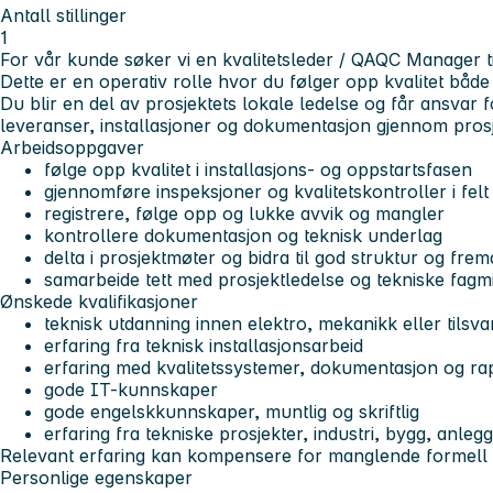
Antall stillinger
1
For vår kunde søker vi en kvalitetsleder / QAQC Manager til
Dette er en operativ rolle hvor du følger opp kvalitet både a
Du blir en del av prosjektets lokale ledelse og får ansvar fo
leveranser, installasjoner og dokumentasjon gjennom prosje
Arbeidsoppgaver
følge opp kvalitet i installasjons- og oppstartsfasen
gjennomføre inspeksjoner og kvalitetskontroller i felt
registrere, følge opp og lukke avvik og mangler
kontrollere dokumentasjon og teknisk underlag
delta i prosjektmøter og bidra til god struktur og fremd
samarbeide tett med prosjektledelse og tekniske fagmi
Ønskede kvalifikasjoner
teknisk utdanning innen elektro, mekanikk eller tilsv
erfaring fra teknisk installasjonsarbeid
erfaring med kvalitetssystemer, dokumentasjon og ra
gode IT-kunnskaper
gode engelskkunnskaper, muntlig og skriftlig
erfaring fra tekniske prosjekter, industri, bygg, anlegg
Relevant erfaring kan kompensere for manglende formell 
Personlige egenskaper