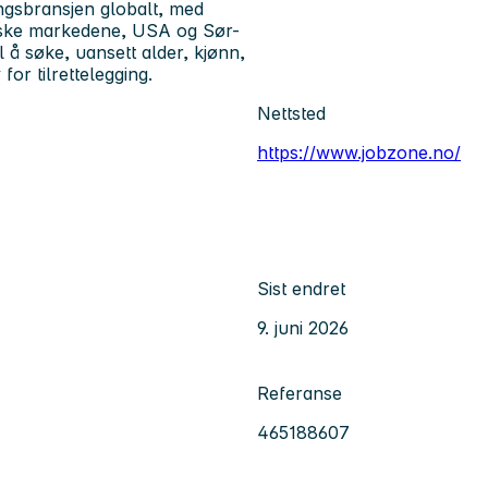
ngsbransjen globalt, med
eiske markedene, USA og Sør-
l å søke, uansett alder, kjønn,
for tilrettelegging.
Nettsted
https://www.jobzone.no/
Sist endret
9. juni 2026
Referanse
465188607