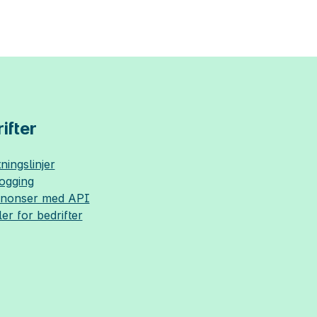
ifter
ningslinjer
logging
nnonser med API
ler for bedrifter