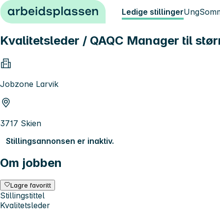
Hopp til innhold
Ledige stillinger
Ung
Somm
Kvalitetsleder / QAQC Manager til størr
Jobzone Larvik
3717 Skien
Stillingsannonsen er inaktiv.
Om jobben
Lagre favoritt
Stillingstittel
Kvalitetsleder