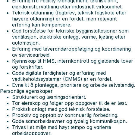
Erfaring fra Facility Management, teknisk drift,
eiendomsforvaltning eller industriell virksomhet.
Teknisk utdanning (fagbrev, teknisk fagskole eller
høyere utdanning) er en fordel, men relevant
erfaring kan kompensere.
God forståelse for tekniske bygginstallasjoner som
ventilasjon, elektriske anlegg, varme, kjøling eller
automasjon.
Erfaring med leverandøroppfølging og koordinering
av servicearbeid.
Kjennskap til HMS, internkontroll og gjeldende lover
og forskrifter.
Gode digitale ferdigheter og erfaring med
vedlikeholdssystemer (CMMS) er en fordel.
Evne til å planlegge, prioritere og arbeide selvstendig.
Personlige egenskaper
Strukturert og løsningsorientert.
Tar eierskap og følger opp oppgaver til de er løst.
Praktisk anlagt med god teknisk forståelse.
Proaktiv og opptatt av kontinuerlig forbedring.
Gode samarbeidsevner og tydelig kommunikasjon.
Trives i et miljø med høyt tempo og varierte
arbeidsoppgaver.