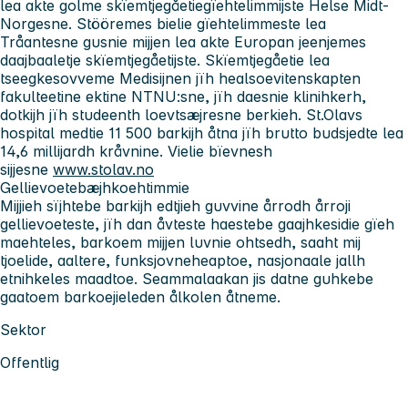
lea akte golme skïemtjegåetiegïehtelimmijste Helse Midt-
Norgesne. Stööremes bielie gïehtelimmeste lea
Tråantesne gusnie mijjen lea akte Europan jeenjemes
daajbaaletje skïemtjegåetijste. Skïemtjegåetie lea
tseegkesovveme Medisijnen jïh healsoevitenskapten
fakulteetine ektine NTNU:sne, jïh daesnie klinihkerh,
dotkijh jïh studeenth loevtsæjresne berkieh. St.Olavs
hospital medtie 11 500 barkijh åtna jïh brutto budsjedte lea
14,6 millijardh kråvnine. Vielie bïevnesh
sijjesne
www.stolav.no
Gellievoetebæjhkoehtimmie
Mijjieh sïjhtebe barkijh edtjieh guvvine årrodh årroji
gellievoeteste, jïh dan åvteste haestebe gaajhkesidie gïeh
maehteles, barkoem mijjen luvnie ohtsedh, saaht mij
tjoelide, aaltere, funksjovneheaptoe, nasjonaale jallh
etnihkeles maadtoe. Seammalaakan jis datne guhkebe
gaatoem barkoejieleden ålkolen åtneme.
Sektor
Offentlig