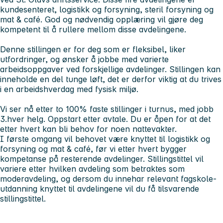
kundesenteret, logistikk og forsyning, steril forsyning og
mat & café. God og nødvendig opplæring vil gjøre deg
kompetent til å rullere mellom disse avdelingene.
Denne stillingen er for deg som er fleksibel, liker
utfordringer, og ønsker å jobbe med varierte
arbeidsoppgaver ved forskjellige avdelinger. Stillingen kan
inneholde en del tunge løft, det er derfor viktig at du trives
i en arbeidshverdag med fysisk miljø.
Vi ser nå etter to 100% faste stillinger i turnus, med jobb
3.hver helg. Oppstart etter avtale. Du er åpen for at det
etter hvert kan bli behov for noen nattevakter.
I første omgang vil behovet være knyttet til logistikk og
forsyning og mat & café, før vi etter hvert bygger
kompetanse på resterende avdelinger. Stillingstittel vil
variere etter hvilken avdeling som betraktes som
moderavdeling, og dersom du innehar relevant fagskole-
utdanning knyttet til avdelingene vil du få tilsvarende
stillingstittel.