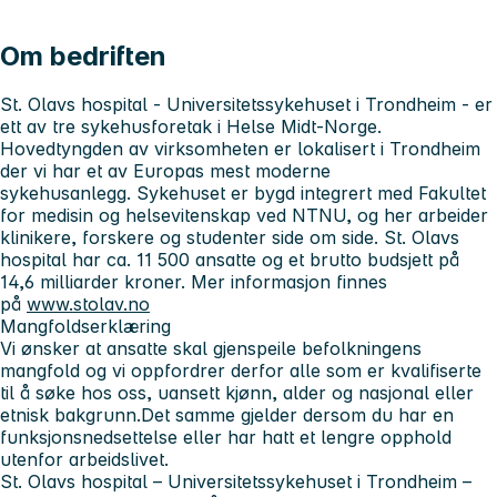
Om bedriften
St. Olavs hospital - Universitetssykehuset i Trondheim
- er
ett av tre sykehusforetak i Helse Midt-Norge.
Hovedtyngden av virksomheten er lokalisert i Trondheim
der vi har et av Europas mest moderne
sykehusanlegg. Sykehuset er bygd integrert med Fakultet
for medisin og helsevitenskap ved NTNU, og her arbeider
klinikere, forskere og studenter side om side. St. Olavs
hospital har ca. 11 500 ansatte og et brutto budsjett på
14,6 milliarder kroner. Mer informasjon finnes
på
www.stolav.no
Mangfoldserklæring
Vi ønsker at ansatte skal gjenspeile befolkningens
mangfold og vi oppfordrer derfor alle som er kvalifiserte
til å søke hos oss, uansett kjønn, alder og nasjonal eller
etnisk bakgrunn.Det samme gjelder dersom du har en
funksjonsnedsettelse eller har hatt et lengre opphold
utenfor arbeidslivet.
St. Olavs hospital – Universitetssykehuset i Trondheim
–