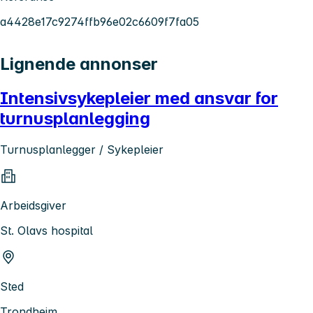
a4428e17c9274ffb96e02c6609f7fa05
Lignende annonser
Intensivsykepleier med ansvar for
turnusplanlegging
Turnusplanlegger / Sykepleier
Arbeidsgiver
St. Olavs hospital
Sted
Trondheim