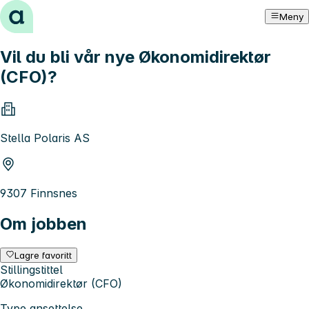
Hopp til innhold
Meny
Vil du bli vår nye Økonomidirektør
(CFO)?
Stella Polaris AS
9307 Finnsnes
Om jobben
Lagre favoritt
Stillingstittel
Økonomidirektør (CFO)
Type ansettelse