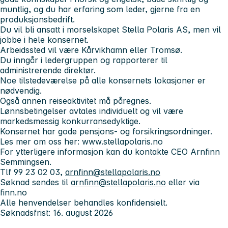
muntlig, og du har erfaring som leder, gjerne fra en
produksjonsbedrift.
Du vil bli ansatt i morselskapet Stella Polaris AS, men vil
jobbe i hele konsernet.
Arbeidssted vil være Kårvikhamn eller Tromsø.
Du inngår i ledergruppen og rapporterer til
administrerende direktør.
Noe tilstedeværelse på alle konsernets lokasjoner er
nødvendig.
Også annen reiseaktivitet må påregnes.
Lønnsbetingelser avtales individuelt og vil være
markedsmessig konkurransedyktige.
Konsernet har gode pensjons- og forsikringsordninger.
Les mer om oss her: www.stellapolaris.no
For ytterligere informasjon kan du kontakte CEO Arnfinn
Semmingsen.
Tlf 99 23 02 03,
arnfinn@stellapolaris.no
Søknad sendes til
arnfinn@stellapolaris.no
eller via
finn.no
Alle henvendelser behandles konfidensielt.
Søknadsfrist: 16. august 2026