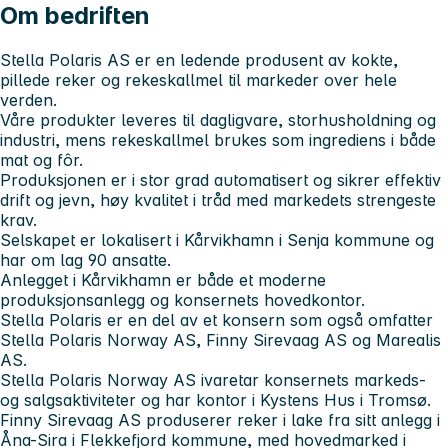
Om bedriften
Stella Polaris AS er en ledende produsent av kokte,
pillede reker og rekeskallmel til markeder over hele
verden.
Våre produkter leveres til dagligvare, storhusholdning og
industri, mens rekeskallmel brukes som ingrediens i både
mat og fôr.
Produksjonen er i stor grad automatisert og sikrer effektiv
drift og jevn, høy kvalitet i tråd med markedets strengeste
krav.
Selskapet er lokalisert i Kårvikhamn i Senja kommune og
har om lag 90 ansatte.
Anlegget i Kårvikhamn er både et moderne
produksjonsanlegg og konsernets hovedkontor.
Stella Polaris er en del av et konsern som også omfatter
Stella Polaris Norway AS, Finny Sirevaag AS og Marealis
AS.
Stella Polaris Norway AS ivaretar konsernets markeds-
og salgsaktiviteter og har kontor i Kystens Hus i Tromsø.
Finny Sirevaag AS produserer reker i lake fra sitt anlegg i
Åna-Sira i Flekkefjord kommune, med hovedmarked i