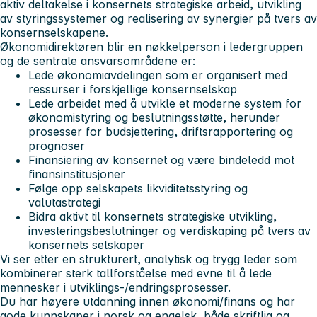
aktiv deltakelse i konsernets strategiske arbeid, utvikling
av styringssystemer og realisering av synergier på tvers av
konsernselskapene.
Økonomidirektøren blir en nøkkelperson i ledergruppen
og de sentrale ansvarsområdene er:
Lede økonomiavdelingen som er organisert med
ressurser i forskjellige konsernselskap
Lede arbeidet med å utvikle et moderne system for
økonomistyring og beslutningsstøtte, herunder
prosesser for budsjettering, driftsrapportering og
prognoser
Finansiering av konsernet og være bindeledd mot
finansinstitusjoner
Følge opp selskapets likviditetsstyring og
valutastrategi
Bidra aktivt til konsernets strategiske utvikling,
investeringsbeslutninger og verdiskaping på tvers av
konsernets selskaper
Vi ser etter en strukturert, analytisk og trygg leder som
kombinerer sterk tallforståelse med evne til å lede
mennesker i utviklings-/endringsprosesser.
Du har høyere utdanning innen økonomi/finans og har
gode kunnskaper i norsk og engelsk, både skriftlig og