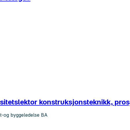
itetslektor konstruksjonsteknikk, pro
kt-og byggeledelse BA