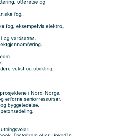
tering, utførelse og
niske fag..
ke fag, eksempelvis elektro,
l og verdsettes.
sjektgjennomføring.
team.
k.
idere vekst og utvikling.
prosjektene i Nord-Norge.
og erfarne seniorressurser.
 og byggeledelse.
mpetansedeling.
utningsveier.
ebook, Instagram eller LinkedIn.