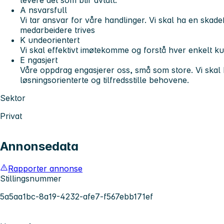
A
nsvarsfull
Vi tar ansvar for våre handlinger. Vi skal ha en skade
medarbeidere trives
K
undeorientert
Vi skal effektivt imøtekomme og forstå hver enkelt k
E
ngasjert
Våre oppdrag engasjerer oss, små som store. Vi skal
løsningsorienterte og tilfredsstille behovene.
Sektor
Privat
Annonsedata
Rapporter annonse
Stillingsnummer
5a5aa1bc-8a19-4232-afe7-f567ebb171ef