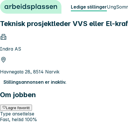
Hopp til innhold
Ledige stillinger
Ung
Somm
Teknisk prosjektleder VVS eller El-kra
Indira AS
Havnegata 28, 8514 Narvik
Stillingsannonsen er inaktiv.
Om jobben
Lagre favoritt
Type ansettelse
Fast, heltid 100%