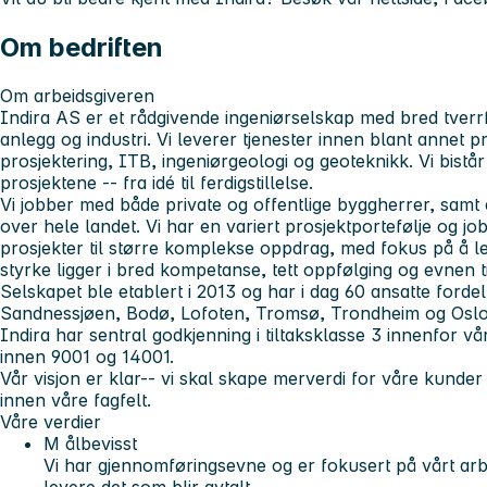
Om bedriften
Om arbeidsgiveren
Indira AS er et rådgivende ingeniørselskap med bred tver
anlegg og industri. Vi leverer tjenester innen blant annet p
prosjektering, ITB, ingeniørgeologi og geoteknikk. Vi bistår
prosjektene -- fra idé til ferdigstillelse.
Vi jobber med både private og offentlige byggherrer, samt
over hele landet. Vi har en variert prosjektportefølje og j
prosjekter til større komplekse oppdrag, med fokus på å leve
styrke ligger i bred kompetanse, tett oppfølging og evnen t
Selskapet ble etablert i 2013 og har i dag 60 ansatte fordel
Sandnessjøen, Bodø, Lofoten, Tromsø, Trondheim og Oslo
Indira har sentral godkjenning i tiltaksklasse 3 innenfor vår
innen 9001 og 14001.
Vår visjon er klar
-- vi skal skape merverdi for våre kunde
innen våre fagfelt.
Våre verdier
M
ålbevisst
Vi har gjennomføringsevne og er fokusert på vårt arbe
levere det som blir avtalt.