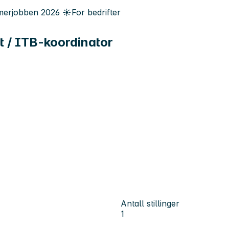
erjobben
2026
☀️
For bedrifter
ft / ITB-koordinator
Antall stillinger
1