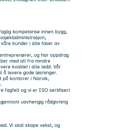
rfaglig kompetanse innen bygg,
rosjektadministrasjon,
 våre kunder i alle faser av
 entreprenører, og har oppdrag
obber med alt fra mindre
re kvalitet i alle ledd. Vår
il å levere gode løsninger.
t på kontorer i Narvik,
.
e fagfelt og vi er ISO sertifisert
r gjennom uavhengig rådgivning
id. Vi skal skape vekst, og