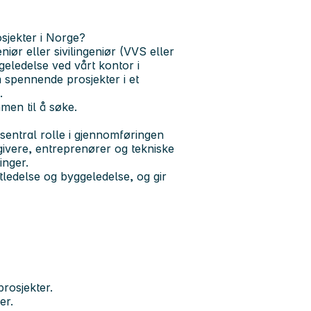
sjekter i Norge?
iør eller sivilingeniør (VVS eller
eledelse ved vårt kontor i
m spennende prosjekter i et
.
en til å søke.
sentral rolle i gjennomføringen
dgivere, entreprenører og tekniske
inger.
tledelse og byggeledelse, og gir
prosjekter.
er.