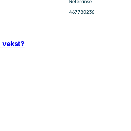
Referanse
467780236
i vekst?