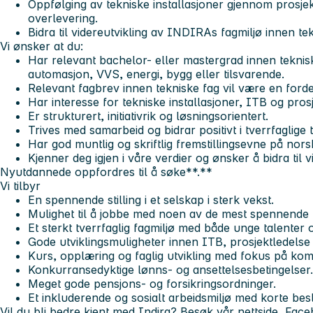
Oppfølging av tekniske installasjoner gjennom prosjek
overlevering.
Bidra til videreutvikling av INDIRAs fagmiljø innen tek
Vi ønsker at du:
Har relevant bachelor- eller mastergrad innen teknis
automasjon, VVS, energi, bygg eller tilsvarende.
Relevant fagbrev innen tekniske fag vil være en forde
Har interesse for tekniske installasjoner, ITB og pro
Er strukturert, initiativrik og løsningsorientert.
Trives med samarbeid og bidrar positivt i tverrfaglige 
Har god muntlig og skriftlig fremstillingsevne på nors
Kjenner deg igjen i våre verdier og ønsker å bidra til v
Nyutdannede oppfordres til å søke**.**
Vi tilbyr
En spennende stilling i et selskap i sterk vekst.
Mulighet til å jobbe med noen av de mest spennende 
Et sterkt tverrfaglig fagmiljø med både unge talenter 
Gode utviklingsmuligheter innen ITB, prosjektledelse
Kurs, opplæring og faglig utvikling med fokus på ko
Konkurransedyktige lønns- og ansettelsesbetingelser.
Meget gode pensjons- og forsikringsordninger.
Et inkluderende og sosialt arbeidsmiljø med korte besl
Vil du bli bedre kjent med Indira? Besøk vår nettside, Fac