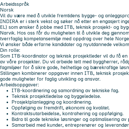
Arbeidsspråk
Norsk
Vil du være med å utvikle fremtidens bygge- og anleggspro
INDIRA er i sterk vekst og søker nå etter en engasjert ingen
EL) som ønsker å jobbe med ITB, teknisk prosjekt- og bygg
Narvik. Hos oss får du muligheten til å utvikle deg gjenno
tverrfaglig kompetansemiljø med oppdrag over hele Norge
Vi ønsker både erfarne kandidater og nyutdannede velkomm
Din rolle:
Som ITB-koordinator og teknisk prosjektleder vil du få en 
av våre prosjekter. Du vil arbeide tett med byggherrer, rå
fagmiljøer for å sikre gode, helhetlige og bærekraftige løsn
Stillingen kombinerer oppgaver innen ITB, teknisk prosjek
gode muligheter for faglig utvikling og ansvar.
Arbeidsoppgaver:
ITB-koordinering og samordning av tekniske fag.
Teknisk prosjektledelse og byggeledelse.
Prosjektplanlegging og koordinering.
Oppfølging av fremdrift, økonomi og kvalitet.
Kontraktsutarbeidelse, kontrahering og oppfølging.
Bidra til gode tekniske løsninger og optimalisering av 
Samarbeid med kunder, entreprenører og leverandør