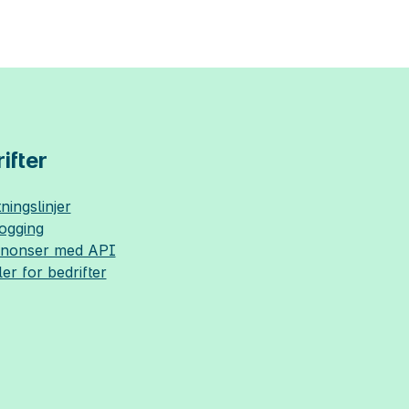
ifter
ningslinjer
logging
nnonser med API
ler for bedrifter