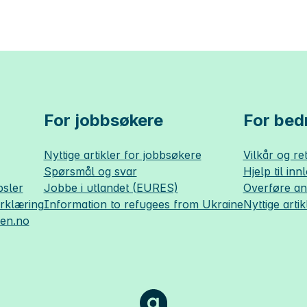
For jobbsøkere
For bedr
Nyttige artikler for jobbsøkere
Vilkår og ret
Spørsmål og svar
Hjelp til inn
sler
Jobbe i utlandet (EURES)
Overføre a
erklæring
Information to refugees from Ukraine
Nyttige artik
sen.no