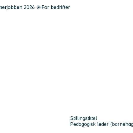
erjobben
2026
☀️
For bedrifter
Stillingstittel
Pedagogisk leder (barnehag