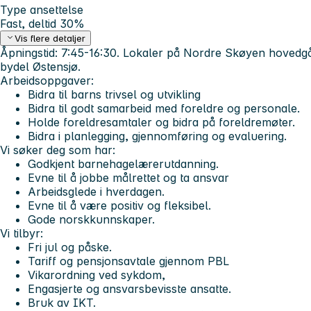
Type ansettelse
Fast, deltid 30%
Vis flere detaljer
Åpningstid: 7:45-16:30. Lokaler på Nordre Skøyen hovedg
bydel Østensjø.
Arbeidsoppgaver:
Bidra til barns trivsel og utvikling
Bidra til godt samarbeid med foreldre og personale.
Holde foreldresamtaler og bidra på foreldremøter.
Bidra i planlegging, gjennomføring og evaluering.
Vi søker deg som har:
Godkjent barnehagelærerutdanning.
Evne til å jobbe målrettet og ta ansvar
Arbeidsglede i hverdagen.
Evne til å være positiv og fleksibel.
Gode norskkunnskaper.
Vi tilbyr:
Fri jul og påske.
Tariff og pensjonsavtale gjennom PBL
Vikarordning ved sykdom,
Engasjerte og ansvarsbevisste ansatte.
Bruk av IKT.