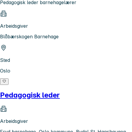
Pedagogisk leder barnehagelærer
Arbeidsgiver
Blåbærskogen Barnehage
Sted
Oslo
Pedagogisk leder
Arbeidsgiver
Fryd barnehage, Oslo kommune, Bydel St. Hanshaugen