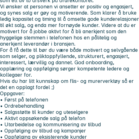
som ett av to årsverk på ordrekontoret.
Vi ønsker at personen vi ansetter er positiv og engasjert,
og synes salg er gøy og motiverende. Som klarer å bruke
ledig kapasitet og timing til å omsette gode kunderelasjoner
til økt salg, og enda mer fornøyde kunder. Videre at du er
motivert for å jobbe aktivt for å bli anerkjent som den
hyggelige stemmen i telefonen hos en pålitelig og
anerkjent leverandør i bransjen.
For å få dette til bør du være både motivert og selvgående
som selger, og pliktoppfyllende, strukturert, engasjert,
interessert, lærvillig og dannet. God onboarding,
opplæring og oppfølging sørger kompetente ledere og
kollegaer for.
Hvis du har litt kunnskap om flis- og murerverktøy så er
det en opplagt fordel ;)
Oppgaver:
• Først på telefonen
• Ordrebehandling
• Salgsstøtte til kunder og uteselgere
• Aktivt oppsøkende salg på telefon
• Utarbeidelse og kommunisering av tilbud
• Oppfølging av tilbud og kampanjer
• Oppfølging av eksisterende kunder