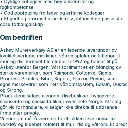
• Dyktige kollegaer med høy ansiennitet og
fagkompetanse
• God oppfølging fra leder og erfarne kollegaer
• Et godt og uformelt arbeidsmiljø, iblandet en passe stor
dose fotballgalskap
Om bedriften
Askøy Murerverktøy AS er en ledende leverandør av
kvalitetsverktøy, maskiner, våtromsplater og tilbehør til
mur og flis. Firmaet ble etablert i 1993 og holder til på
Askøy utenfor Bergen. Vårt sortiment er en blanding av
sterke varemerker, som Raimondi, Collomix, Sigma,
Progress Profiles, Bihui, Kapriol, Pica og Pavan, samt
egne merkevarer som Tetti våtromssystem, Bosun, Dustec
og Strong.
Produktene selges gjennom flisebutikker, byggevare,
steinsentre og spesialbutikker over hele Norge. Alt salg
går via forhandlere, vi selger ikke direkte til utførende
firma eller private.
Vi har som mål å være en foretrukken leverandør av
verktøy og tilbehør relatert til mur, flis og våtrom. Et bredt