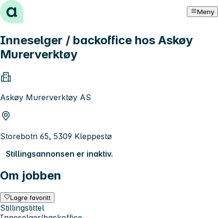
Hopp til innhold
Meny
Inneselger / backoffice hos Askøy
Murerverktøy
Askøy Murerverktøy AS
Storebotn 65, 5309 Kleppestø
Stillingsannonsen er inaktiv.
Om jobben
Lagre favoritt
Stillingstittel
Inneselger/backoffice