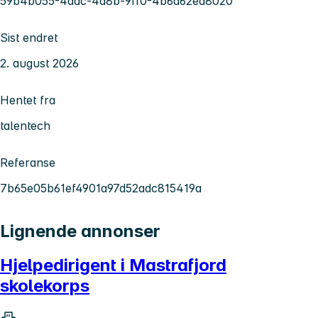
59b4b055-4aac-4d8b-9ff0-4b6d62ea8020
Sist endret
2. august 2026
Hentet fra
talentech
Referanse
7b65e05b61ef4901a97d52adc815419a
Lignende annonser
Hjelpedirigent i Mastrafjord
skolekorps