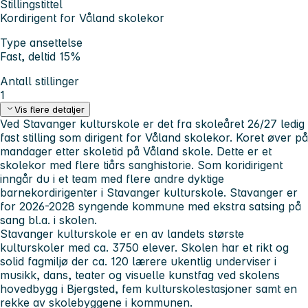
Stillingstittel
Kordirigent for Våland skolekor
Type ansettelse
Fast, deltid 15%
Antall stillinger
1
Vis flere detaljer
Ved Stavanger kulturskole er det fra skoleåret 26/27 ledig
fast stilling som dirigent for Våland skolekor. Koret øver på
mandager etter skoletid på Våland skole. Dette er et
skolekor med flere tiårs sanghistorie. Som koridirigent
inngår du i et team med flere andre dyktige
barnekordirigenter i Stavanger kulturskole. Stavanger er
for 2026-2028 syngende kommune med ekstra satsing på
sang bl.a. i skolen.
Stavanger kulturskole er en av landets største
kulturskoler med ca. 3750 elever. Skolen har et rikt og
solid fagmiljø der ca. 120 lærere ukentlig underviser i
musikk, dans, teater og visuelle kunstfag ved skolens
hovedbygg i Bjergsted, fem kulturskolestasjoner samt en
rekke av skolebyggene i kommunen.