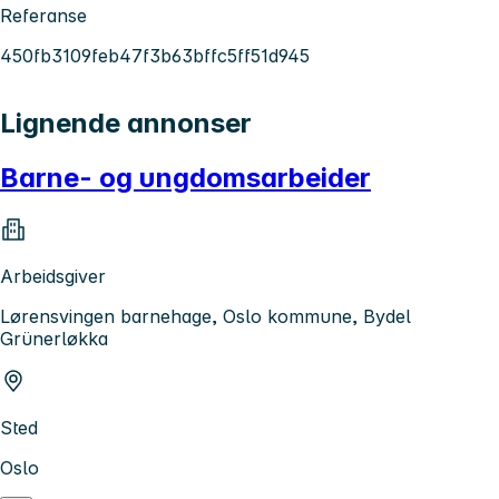
Referanse
450fb3109feb47f3b63bffc5ff51d945
Lignende annonser
Barne- og ungdomsarbeider
Arbeidsgiver
Lørensvingen barnehage, Oslo kommune, Bydel
Grünerløkka
Sted
Oslo