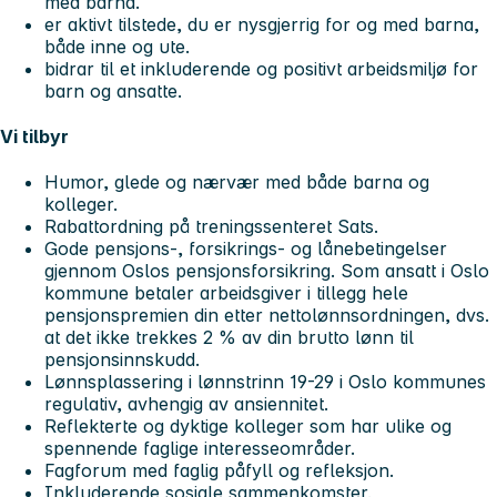
med barna.
er aktivt tilstede, du er nysgjerrig for og med barna,
både inne og ute.
bidrar til et inkluderende og positivt arbeidsmiljø for
barn og ansatte.
Vi tilbyr
Humor, glede og nærvær med både barna og
kolleger.
Rabattordning på treningssenteret Sats.
Gode pensjons-, forsikrings- og lånebetingelser
gjennom Oslos pensjonsforsikring. Som ansatt i Oslo
kommune betaler arbeidsgiver i tillegg hele
pensjonspremien din etter nettolønnsordningen, dvs.
at det ikke trekkes 2 % av din brutto lønn til
pensjonsinnskudd.
Lønnsplassering i lønnstrinn 19-29 i Oslo kommunes
regulativ, avhengig av ansiennitet.
Reflekterte og dyktige kolleger som har ulike og
spennende faglige interesseområder.
Fagforum med faglig påfyll og refleksjon.
Inkluderende sosiale sammenkomster.