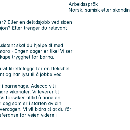
Arbeidsspråk
Norsk, samisk eller skandin
er? Eller en deltidsjobb ved siden
sjon? Eller trenger du relevant
istent skal du hjelpe til med
g moro - Ingen dager er like! Vi ser
skape trygghet for barna.
vil tilrettelegge for en fleksibel
t og har lyst til å jobbe ved
ir i barnehage. Adecco vil i
 vikariater. Vi leverer til
i forsøker alltid å finne en
 deg som er i starten av din
rdagen. Vi vil bidra til at du får
eferanse for veien videre i