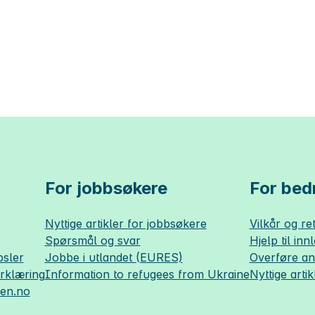
For jobbsøkere
For bedr
Nyttige artikler for jobbsøkere
Vilkår og ret
Spørsmål og svar
Hjelp til inn
sler
Jobbe i utlandet (EURES)
Overføre a
erklæring
Information to refugees from Ukraine
Nyttige artik
sen.no