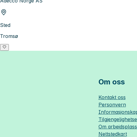
Adecco Norge AS
Sted
Tromsø
Om oss
Kontakt oss
Personvern
Informasjonskap
Tilgjengelighets
Om
arbeidsplas
Nettstedkart