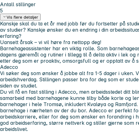
Antall stillinger
5
Vis flere detaljer
Kanskje skal du ta et år med jobb før du fortsetter på studi
av studier? Kanskje ønsker du en endring i din arbeidssitua
erfaring?
Uansett årsak – vi vil høre fra nettopp deg!
Barnehageassistenter
har en viktig rolle. Som barnehageass
dagens gjøremål og rutiner i tillegg til å delta aktiv i lek o
etter deg som er proaktiv, omsorgsfull og er opptatt av å 
Adecco
Vi søker deg som ønsker å jobbe alt fra 1-5 dager i uken. Vi 
arbeidshverdag. Stillingen passer bra for deg som er studen
siden av studiet.
Du vil få en fast stilling i Adecco, men arbeidsstedet ditt bl
samarbeid med barnehagene kunne tilby både korte og lengre
barnehager i hele Tromsø, inkludert Kvaløya og Ramfjord. V
barnehage i nærheten av der du bor. Adecco er perfekt for
arbeidskarriere, eller for deg som ønsker en forandring i hve
god arbeidserfaring, større nettverk og stiller gjerne som r
arbeidslivet.