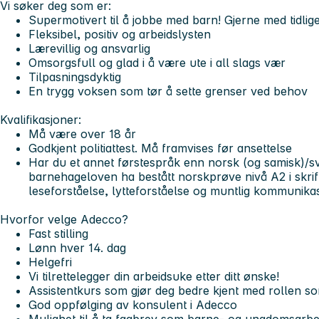
Vi søker deg som er:
Supermotivert til å jobbe med barn! Gjerne med tidlige
Fleksibel, positiv og arbeidslysten
Lærevillig og ansvarlig
Omsorgsfull og glad i å være ute i all slags vær
Tilpasningsdyktig
En trygg voksen som tør å sette grenser ved behov
Kvalifikasjoner:
Må være over 18 år
Godkjent politiattest. Må framvises før ansettelse
Har du et annet førstespråk enn norsk (og samisk)/s
barnehageloven ha bestått norskprøve nivå A2 i skriftl
leseforståelse, lytteforståelse og muntlig kommunika
Hvorfor velge Adecco?
Fast stilling
Lønn hver 14. dag
Helgefri
Vi tilrettelegger din arbeidsuke etter ditt ønske!
Assistentkurs som gjør deg bedre kjent med rollen s
God oppfølging av konsulent i Adecco