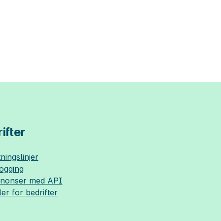
ifter
ningslinjer
logging
nnonser med API
ler for bedrifter