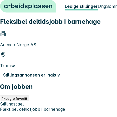
Hopp til innhold
Ledige stillinger
Ung
Somm
Fleksibel deltidsjobb i barnehage
Adecco Norge AS
Tromsø
Stillingsannonsen er inaktiv.
Om jobben
Lagre favoritt
Stillingstittel
Fleksibel deltidsjobb i barnehage