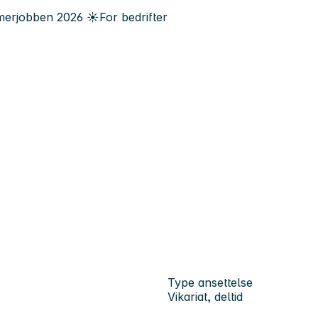
erjobben
2026
☀️
For bedrifter
Type ansettelse
Vikariat, deltid