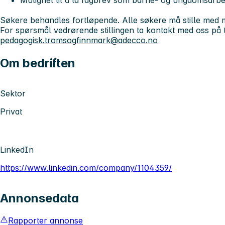
Mulighet til å ta fagbrev som barne- og ungdomsarbe
Søkere behandles fortløpende. Alle søkere må stille med
For spørsmål vedrørende stillingen ta kontakt med oss på t
pedagogisk.tromsogfinnmark@adecco.no
Om bedriften
Sektor
Privat
LinkedIn
https://www.linkedin.com/company/1104359/
Annonsedata
Rapporter annonse