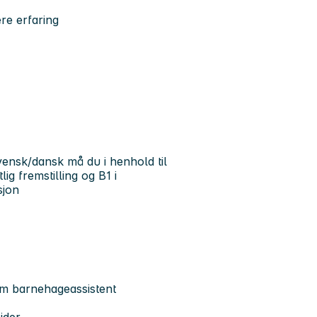
re erfaring
vensk/dansk må du i henhold til
ig fremstilling og B1 i
sjon
om barnehageassistent