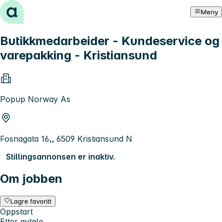
Hopp til innhold
Meny
Butikkmedarbeider - Kundeservice og
varepakking - Kristiansund
Popup Norway As
Fosnagata 16,, 6509 Kristiansund N
Stillingsannonsen er inaktiv.
Om jobben
Lagre favoritt
Oppstart
Etter avtale