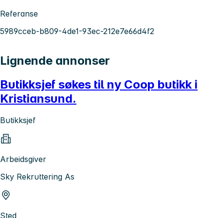
Referanse
5989cceb-b809-4de1-93ec-212e7e66d4f2
Lignende annonser
Butikksjef søkes til ny Coop butikk i
Kristiansund.
Butikksjef
Arbeidsgiver
Sky Rekruttering As
Sted