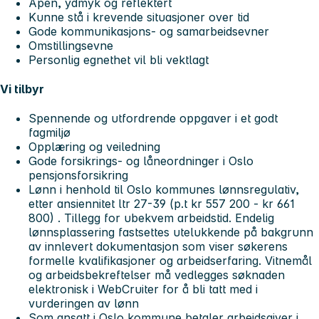
Åpen, ydmyk og reflektert
Kunne stå i krevende situasjoner over tid
Gode kommunikasjons- og samarbeidsevner
Omstillingsevne
Personlig egnethet vil bli vektlagt
Vi tilbyr
Spennende og utfordrende oppgaver i et godt
fagmiljø
Opplæring og veiledning
Gode forsikrings- og låneordninger i Oslo
pensjonsforsikring
Lønn i henhold til Oslo kommunes lønnsregulativ,
etter ansiennitet ltr 27-39 (p.t kr 557 200 - kr 661
800) . Tillegg for ubekvem arbeidstid.
Endelig
lønnsplassering fastsettes utelukkende på bakgrunn
av innlevert dokumentasjon som viser søkerens
formelle kvalifikasjoner og arbeidserfaring. Vitnemål
og arbeidsbekreftelser må vedlegges søknaden
elektronisk i WebCruiter for å bli tatt med i
vurderingen av lønn
Som ansatt i Oslo kommune betaler arbeidsgiver i