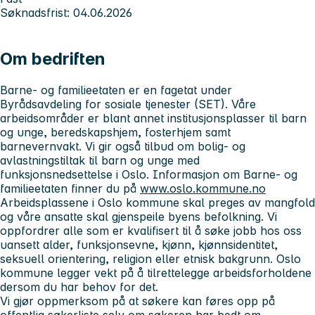
Søknadsfrist: 04.06.2026
Om bedriften
Barne- og familieetaten er en fagetat under
Byrådsavdeling for sosiale tjenester (SET). Våre
arbeidsområder er blant annet institusjonsplasser til barn
og unge, beredskapshjem, fosterhjem samt
barnevernvakt. Vi gir også tilbud om bolig- og
avlastningstiltak til barn og unge med
funksjonsnedsettelse i Oslo. Informasjon om Barne- og
familieetaten finner du på
www.oslo.kommune.no
Arbeidsplassene i Oslo kommune skal preges av mangfold
og våre ansatte skal gjenspeile byens befolkning. Vi
oppfordrer alle som er kvalifisert til å søke jobb hos oss
uansett alder, funksjonsevne, kjønn, kjønnsidentitet,
seksuell orientering, religion eller etnisk bakgrunn. Oslo
kommune legger vekt på å tilrettelegge arbeidsforholdene
dersom du har behov for det.
Vi gjør oppmerksom på at søkere kan føres opp på
offentlig søkerliste selv om søkeren har bedt om