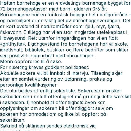
Høtten barnehage er en 4 avdelings barnehage bygget for
72 barnehageplasser med barn i alderen 0-6 år.
Barnehagene har en fantastisk beliggenhet i boligområde –
og nærmiljøet er en viktig del av barnehagehverdagen. Det
er kort avstand til naturområder som; fjell, myr, fjæra,
fiskevann. I tillegg har vi en stor inngjerdet utelekeplass i
Havøysund. Rett utenfor inngjerdingen har vi en flott
«grillhytte». I gangavstand fra barnehagene har vi; skole,
idrettshall, bibliotek, butikker og flere bedrifter som stiller
seg positivt til samarbeid med barnehagen.
Menn oppfordres til å søke.
For tilsetting kreves godkjent politiattest.
Aktuelle søkere vil bli innkalt til intervju. Tilsetting skjer
etter en samlet vurdering av utdanning, praksis og
personlige kvalifikasjoner.
Det utarbeides offentlig søkerliste. Søkere som ønsker
søknaden sin unntatt offentlighet må grunngi dette særskilt
i søknaden. I henhold til offentlighetsloven kan
opplysninger om søkeren bli offentliggjort selv om
søkeren har anmodet om og ikke bli oppført på
søkerlisten.
Søknad på stillingen sendes elektronisk via