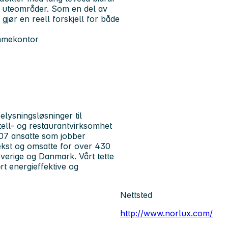
g uteområder. Som en del av
jør en reell forskjell for både
emmekontor
lysningsløsninger til
tell- og restaurantvirksomhet
107 ansatte som jobber
ekst og omsatte for over 430
verige og Danmark. Vårt tette
t energieffektive og
Nettsted
http://www.norlux.com/