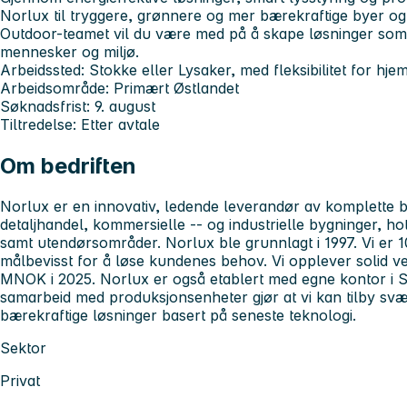
Norlux til tryggere, grønnere og mer bærekraftige byer o
Outdoor-teamet vil du være med på å skape løsninger som g
mennesker og miljø.
Arbeidssted:
Stokke eller Lysaker, med fleksibilitet for hj
Arbeidsområde:
Primært Østlandet
Søknadsfrist:
9. august
Tiltredelse:
Etter avtale
Om bedriften
Norlux er en innovativ, ledende leverandør av komplette be
detaljhandel, kommersielle -- og industrielle bygninger, ho
samt utendørsområder. Norlux ble grunnlagt i 1997. Vi er 
målbevisst for å løse kundenes behov. Vi opplever solid v
MNOK i 2025. Norlux er også etablert med egne kontor i S
samarbeid med produksjonsenheter gjør at vi kan tilby svær
bærekraftige løsninger basert på seneste teknologi.
Sektor
Privat