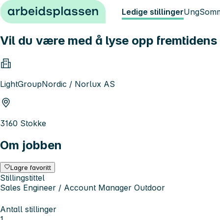
Hopp til innhold
Ledige stillinger
Ung
Somm
Vil du være med å lyse opp fremtidens
LightGroupNordic / Norlux AS
3160 Stokke
Om jobben
Lagre favoritt
Stillingstittel
Sales Engineer / Account Manager Outdoor
Antall stillinger
1