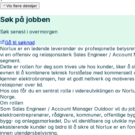
Vis flere detaljer
Søk på jobben
Søk senest i overmorgen
Gå til søknad
Norlux er en ledende leverandør av profesjonelle belysni
vi en offensiv og relasjonssterk Sales Engineer / Account 
segment.
Dette er rollen for deg som trives ute hos kunder, liker å
evnen til å kombinere teknisk forståelse med kommersiell d
kjenner elektrobransjen, har et godt nettverk og motiveres 
relasjoner over tid.
Hos oss får du en sentral rolle i videreutviklingen av Norl
Norge.
Om rollen
Som Sales Engineer / Account Manager Outdoor vil du job
elektroentreprenører, rådgivere, kommuner, offentlige by
bygg- og anleggsmarkedet. Du vil identifisere og utvikle n
eksisterende kunder og bidra til å sikre at Norlux er en f
innen utendørsbelysning.