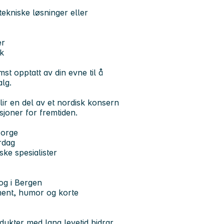
tekniske løsninger eller
er
k
st opptatt av din evne til å
lg.
lir en del av et nordisk konsern
joner for fremtiden.
Norge
rdag
ke spesialister
og i Bergen
ement, humor og korte
dukter med lang levetid bidrar