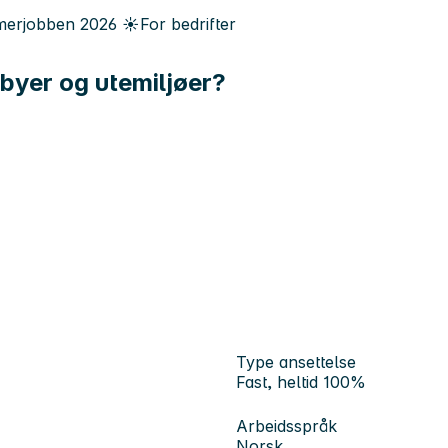
erjobben
2026
☀️
For bedrifter
 byer og utemiljøer?
Type ansettelse
Fast, heltid 100%
Arbeidsspråk
Norsk