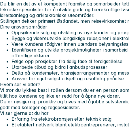
Du blir en del av et kompetent fagmiljø og samarbeider tet
tekniske spesialister for å utvikle gode og bærekraftige løs
idrettsanlegg og arkitektoniske uteområder.
Stillingen dekker primært Østlandet, men reisevirksomhet
Dine ansvarsområder
Oppsøkende salg og utvikling av nye kunder og prosj
Bygge og videreutvikle langsiktige relasjoner i elektr
Være kundens rådgiver innen utendørs belysningsløs
Identifisere og utvikle prosjektmuligheter i samarbei
offentlige aktører
Følge opp prosjekter fra tidlig fase til ferdigstillelse
Utarbeide tilbud og bidra i anbudsprosesser
Delta på kundemøter, bransjearrangementer og mess
Ansvar for eget salgsbudsjett og resultatoppnåelse
Hvem ser vi etter?
Vi tror du lykkes best i rollen dersom du er en person som
tillit hos kundene og ikke er redd for å åpne nye dører.
Du er nysgjerrig, proaktiv og trives med å jobbe selvstend
godt med kolleger og fagspesialister.
Vi ser gjerne at du har
Erfaring fra elektrobransjen eller teknisk salg
Et etablert nettverk blant elektroentreprenører, instal