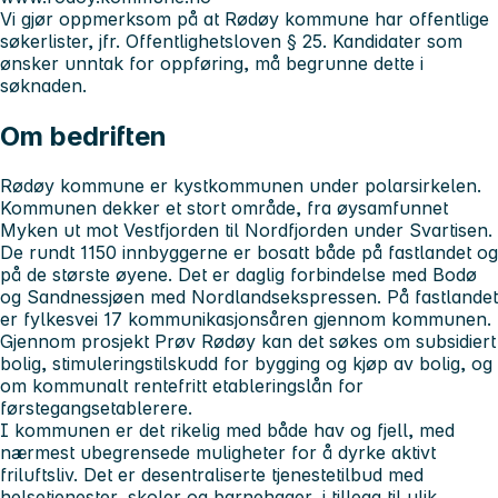
Vi gjør oppmerksom på at Rødøy kommune har offentlige
søkerlister, jfr. Offentlighetsloven § 25. Kandidater som
ønsker unntak for oppføring, må begrunne dette i
søknaden.
Om bedriften
Rødøy kommune er kystkommunen under polarsirkelen.
Kommunen dekker et stort område, fra øysamfunnet
Myken ut mot Vestfjorden til Nordfjorden under Svartisen.
De rundt 1150 innbyggerne er bosatt både på fastlandet og
på de største øyene. Det er daglig forbindelse med Bodø
og Sandnessjøen med Nordlandsekspressen. På fastlandet
er fylkesvei 17 kommunikasjonsåren gjennom kommunen.
Gjennom prosjekt Prøv Rødøy kan det søkes om subsidiert
bolig, stimuleringstilskudd for bygging og kjøp av bolig, og
om kommunalt rentefritt etableringslån for
førstegangsetablerere.
I kommunen er det rikelig med både hav og fjell, med
nærmest ubegrensede muligheter for å dyrke aktivt
friluftsliv. Det er desentraliserte tjenestetilbud med
helsetjenester, skoler og barnehager, i tillegg til ulik