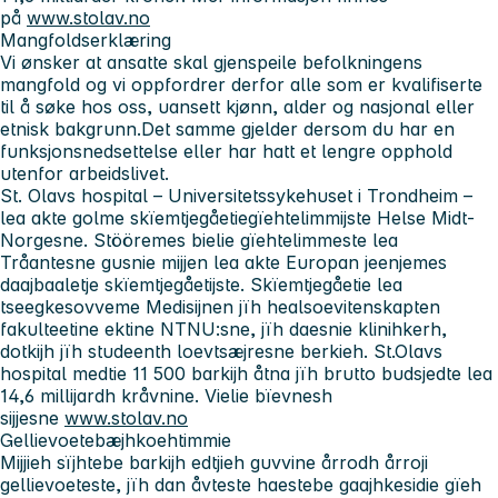
på
www.stolav.no
Mangfoldserklæring
Vi ønsker at ansatte skal gjenspeile befolkningens
mangfold og vi oppfordrer derfor alle som er kvalifiserte
til å søke hos oss, uansett kjønn, alder og nasjonal eller
etnisk bakgrunn.Det samme gjelder dersom du har en
funksjonsnedsettelse eller har hatt et lengre opphold
utenfor arbeidslivet.
St. Olavs hospital – Universitetssykehuset i Trondheim
–
lea akte golme skïemtjegåetiegïehtelimmijste Helse Midt-
Norgesne. Stööremes bielie gïehtelimmeste lea
Tråantesne gusnie mijjen lea akte Europan jeenjemes
daajbaaletje skïemtjegåetijste. Skïemtjegåetie lea
tseegkesovveme Medisijnen jïh healsoevitenskapten
fakulteetine ektine NTNU:sne, jïh daesnie klinihkerh,
dotkijh jïh studeenth loevtsæjresne berkieh. St.Olavs
hospital medtie 11 500 barkijh åtna jïh brutto budsjedte lea
14,6 millijardh kråvnine. Vielie bïevnesh
sijjesne
www.stolav.no
Gellievoetebæjhkoehtimmie
Mijjieh sïjhtebe barkijh edtjieh guvvine årrodh årroji
gellievoeteste, jïh dan åvteste haestebe gaajhkesidie gïeh