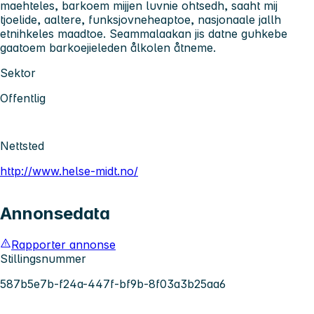
maehteles, barkoem mijjen luvnie ohtsedh, saaht mij
tjoelide, aaltere, funksjovneheaptoe, nasjonaale jallh
etnihkeles maadtoe. Seammalaakan jis datne guhkebe
gaatoem barkoejieleden ålkolen åtneme.
Sektor
Offentlig
Nettsted
http://www.helse-midt.no/
Annonsedata
Rapporter annonse
Stillingsnummer
587b5e7b-f24a-447f-bf9b-8f03a3b25aa6