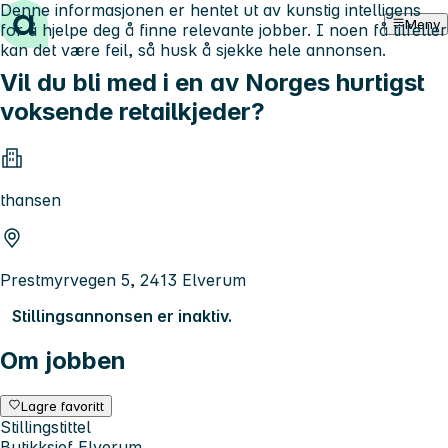
Denne informasjonen er hentet ut av kunstig intelligens
Hopp til innhold
Meny
for å hjelpe deg å finne relevante jobber. I noen få tilfeller
kan det være feil, så husk å sjekke hele annonsen.
Vil du bli med i en av Norges hurtigst
voksende retailkjeder?
thansen
Prestmyrvegen 5, 2413 Elverum
Stillingsannonsen er inaktiv.
Om jobben
Lagre favoritt
Stillingstittel
Butikksjef Elverum