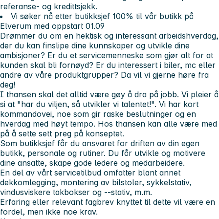
referanse- og kredittsjekk.
Vi søker nå etter butikksjef 100% til vår butikk på
Elverum med oppstart 01.09
Drømmer du om en hektisk og interessant arbeidshverdag,
der du kan finslipe dine kunnskaper og utvikle dine
ambisjoner? Er du et servicemenneske som gjør alt for at
kunden skal bli fornøyd? Er du interessert i biler, mc eller
andre av våre produktgrupper? Da vil vi gjerne høre fra
deg!
I thansen skal det alltid være gøy å dra på jobb. Vi pleier å
si at "har du viljen, så utvikler vi talentet!". Vi har kort
kommandovei, noe som gir raske beslutninger og en
hverdag med høyt tempo. Hos thansen kan alle være med
på å sette sett preg på konseptet.
Som butikksjef får du ansvaret for driften av din egen
butikk, personale og rutiner. Du får utvikle og motivere
dine ansatte, skape gode ledere og medarbeidere.
En del av vårt servicetilbud omfatter blant annet
dekkomlegging, montering av bilstoler, sykkelstativ,
vindusviskere takbokser og --stativ, m.m.
Erfaring eller relevant fagbrev knyttet til dette vil være en
fordel, men ikke noe krav.