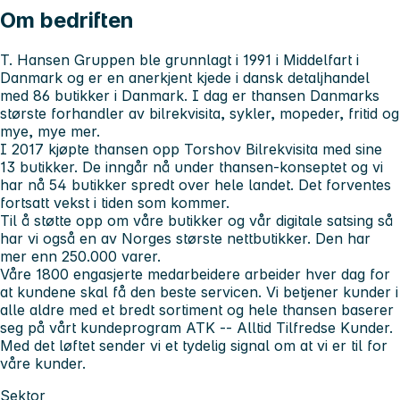
Om bedriften
T. Hansen Gruppen ble grunnlagt i 1991 i Middelfart i
Danmark og er en anerkjent kjede i dansk detaljhandel
med 86 butikker i Danmark. I dag er thansen Danmarks
største forhandler av bilrekvisita, sykler, mopeder, fritid og
mye, mye mer.
I 2017 kjøpte thansen opp Torshov Bilrekvisita med sine
13 butikker. De inngår nå under thansen-konseptet og vi
har nå 54 butikker spredt over hele landet. Det forventes
fortsatt vekst i tiden som kommer.
Til å støtte opp om våre butikker og vår digitale satsing så
har vi også en av Norges største nettbutikker. Den har
mer enn 250.000 varer.
Våre 1800 engasjerte medarbeidere arbeider hver dag for
at kundene skal få den beste servicen. Vi betjener kunder i
alle aldre med et bredt sortiment og hele thansen baserer
seg på vårt kundeprogram ATK -- Alltid Tilfredse Kunder.
Med det løftet sender vi et tydelig signal om at vi er til for
våre kunder.
Sektor