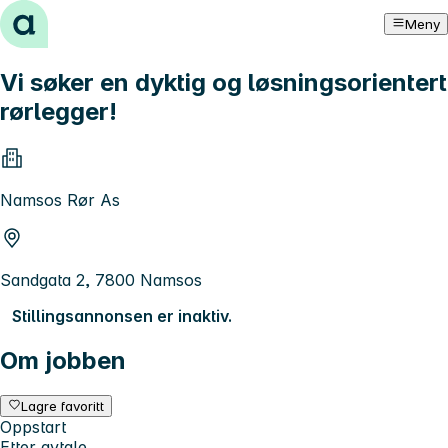
Hopp til innhold
Meny
Vi søker en dyktig og løsningsorientert
rørlegger!
Namsos Rør As
Sandgata 2, 7800 Namsos
Stillingsannonsen er inaktiv.
Om jobben
Lagre favoritt
Oppstart
Etter avtale