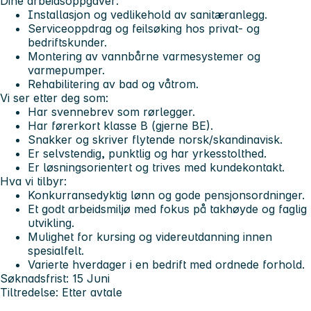
Dine arbeidsoppgaver:
Installasjon og vedlikehold av sanitæranlegg.
Serviceoppdrag og feilsøking hos privat- og
bedriftskunder.
Montering av vannbårne varmesystemer og
varmepumper.
Rehabilitering av bad og våtrom.
Vi ser etter deg som:
Har
svennebrev
som rørlegger.
Har førerkort klasse B (gjerne BE).
Snakker og skriver flytende norsk/skandinavisk.
Er selvstendig, punktlig og har yrkesstolthed.
Er løsningsorientert og trives med kundekontakt.
Hva vi tilbyr:
Konkurransedyktig lønn og gode pensjonsordninger.
Et godt arbeidsmiljø med fokus på takhøyde og faglig
utvikling.
Mulighet for kursing og videreutdanning innen
spesialfelt.
Varierte hverdager i en bedrift med ordnede forhold.
Søknadsfrist:
15 Juni
Tiltredelse:
Etter avtale