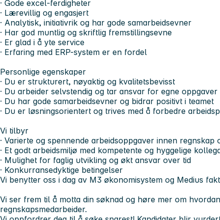
· Gode excel-ferdigheter
· Lærevillig og engasjert
· Analytisk, initiativrik og har gode samarbeidsevner
· Har god muntlig og skriftlig fremstillingsevne
· Er glad i å yte service
· Erfaring med ERP-system er en fordel
Personlige egenskaper
· Du er strukturert, nøyaktig og kvalitetsbevisst
· Du arbeider selvstendig og tar ansvar for egne oppgaver
· Du har gode samarbeidsevner og bidrar positivt i teamet
· Du er løsningsorientert og trives med å forbedre arbeids
Vi tilbyr
· Varierte og spennende arbeidsoppgaver innen regnskap
· Et godt arbeidsmiljø med kompetente og hyggelige kolleg
· Mulighet for faglig utvikling og økt ansvar over tid
· Konkurransedyktige betingelser
Vi benytter oss i dag av M3 økonomisystem og Medius fak
Vi ser frem til å motta din søknad og høre mer om hvordan
regnskapsmedarbeider.
Vi oppfordrer deg til å søke snarest! Kandidater blir vurder