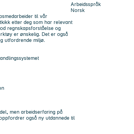
Arbeidsspråk
Norsk
psmedarbeider til vår
kikk etter deg som har relevant
God regnskapsforståelse og
rktøy er ønskelig. Det er også
 og utfordrende miljø.
handlingssystemet
on
del, men arbeidserfaring på
 oppfordrer også ny utdannede til