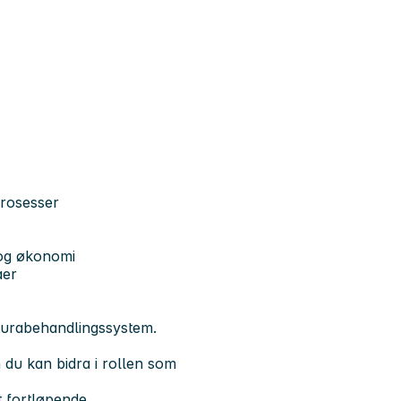
prosesser
 og økonomi
aer
turabehandlingssystem.
 du kan bidra i rollen som
t fortløpende.