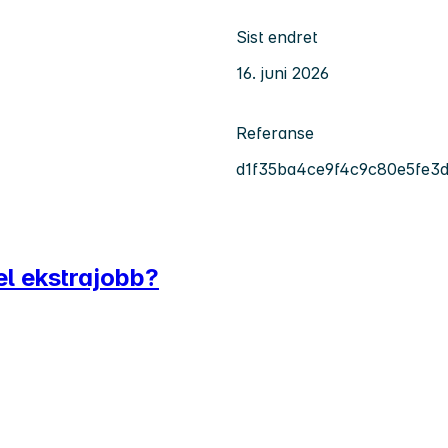
Sist endret
16. juni 2026
Referanse
d1f35ba4ce9f4c9c80e5fe3d
bel ekstrajobb?