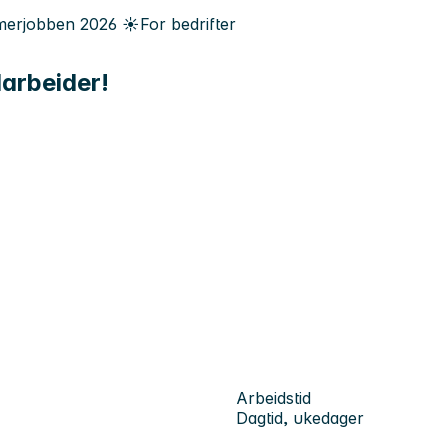
erjobben
2026
☀️
For bedrifter
arbeider!
Arbeidstid
Dagtid, ukedager