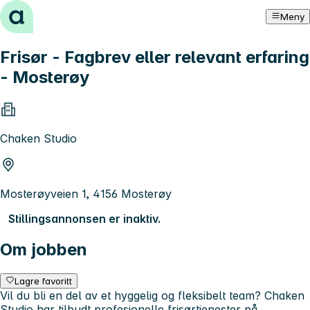
Hopp til innhold
Meny
Frisør - Fagbrev eller relevant erfaring
- Mosterøy
Chaken Studio
Mosterøyveien 1, 4156 Mosterøy
Stillingsannonsen er inaktiv.
Om jobben
Lagre favoritt
Vil du bli en del av et hyggelig og fleksibelt team? Chaken
Studio har tilbudt profesjonelle frisørtjenester på