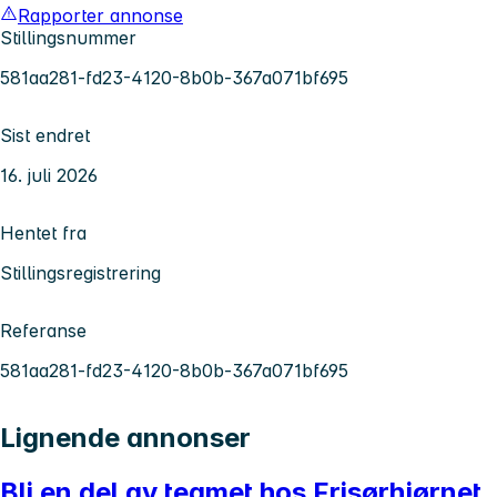
Rapporter annonse
Stillingsnummer
581aa281-fd23-4120-8b0b-367a071bf695
Sist endret
16. juli 2026
Hentet fra
Stillingsregistrering
Referanse
581aa281-fd23-4120-8b0b-367a071bf695
Lignende annonser
Bli en del av teamet hos Frisørhjørnet