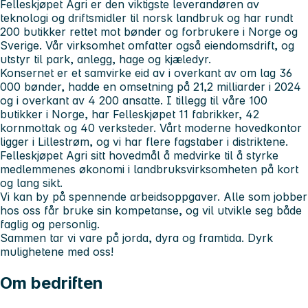
Felleskjøpet Agri er den viktigste leverandøren av
teknologi og driftsmidler til norsk landbruk og har rundt
200 butikker rettet mot bønder og forbrukere i Norge og
Sverige. Vår virksomhet omfatter også eiendomsdrift, og
utstyr til park, anlegg, hage og kjæledyr.
Konsernet er et samvirke eid av i overkant av om lag 36
000 bønder, hadde en omsetning på 21,2 milliarder i 2024
og i overkant av 4 200 ansatte. I tillegg til våre 100
butikker i Norge, har Felleskjøpet 11 fabrikker, 42
kornmottak og 40 verksteder. Vårt moderne hovedkontor
ligger i Lillestrøm, og vi har flere fagstaber i distriktene.
Felleskjøpet Agri sitt hovedmål å medvirke til å styrke
medlemmenes økonomi i landbruksvirksomheten på kort
og lang sikt.
Vi kan by på spennende arbeidsoppgaver. Alle som jobber
hos oss får bruke sin kompetanse, og vil utvikle seg både
faglig og personlig.
Sammen tar vi vare på jorda, dyra og framtida. Dyrk
mulighetene med oss!
Om bedriften