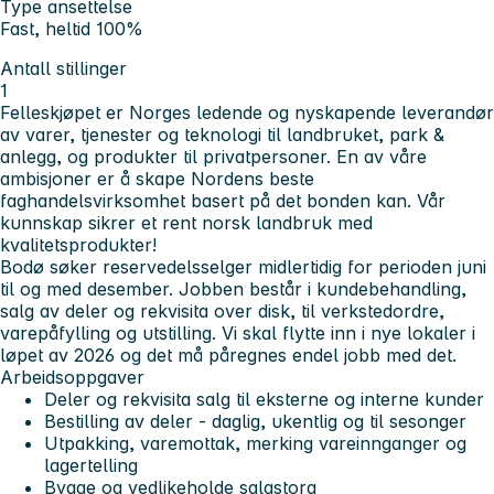
Type ansettelse
Fast, heltid 100%
Antall stillinger
1
Felleskjøpet er Norges ledende og nyskapende leverandør
av varer, tjenester og teknologi til landbruket, park &
anlegg, og produkter til privatpersoner. En av våre
ambisjoner er å skape Nordens beste
faghandelsvirksomhet basert på det bonden kan. Vår
kunnskap sikrer et rent norsk landbruk med
kvalitetsprodukter!
Bodø søker reservedelsselger midlertidig for perioden juni
til og med desember. Jobben består i kundebehandling,
salg av deler og rekvisita over disk, til verkstedordre,
varepåfylling og utstilling. Vi skal flytte inn i nye lokaler i
løpet av 2026 og det må påregnes endel jobb med det.
Arbeidsoppgaver
Deler og rekvisita salg til eksterne og interne kunder
Bestilling av deler - daglig, ukentlig og til sesonger
Utpakking, varemottak, merking vareinnganger og
lagertelling
Bygge og vedlikeholde salgstorg