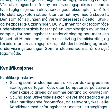
Vårt utviklingsarbeid for ny undervisningspraksis er teamba
tverrfaglig miljø som aktivt søker gode eksempler for å fo
Handelshøgskolen jobber blant annet mye med å skape fle
Den som får stillingen må være interessert i å delta i utvi
og nettbaserte utdanninger. Du vil, innenfor ditt fagområde
undervisningspraksis basert på en kombinasjon av undervis
campus, for samlingsbasert undervisning og nettundervisni
Miljøet på Handelshøgskolen er aktivt og fremtidsrettet, og
forbedre undervisningspraksis, inkludert utvikling og bruk 
undervisningsløsninger. Som førsteamanuensis får du også a
fagområde.
Kvalifikasjoner
Kvalifikasjonskrav:
Stilling som førsteamanuensis krever doktorgrad innen
nærliggende fagområde, eller kompetanse på tilsvar
vitenskapelig arbeid av samme omfang og kvalitet in
Stilling som universitetslektor krever mastergrad eller
eller nærliggende fagområde, og relevant yrkes- elle
Kandidater med erfaringsbasert master i strategifaget