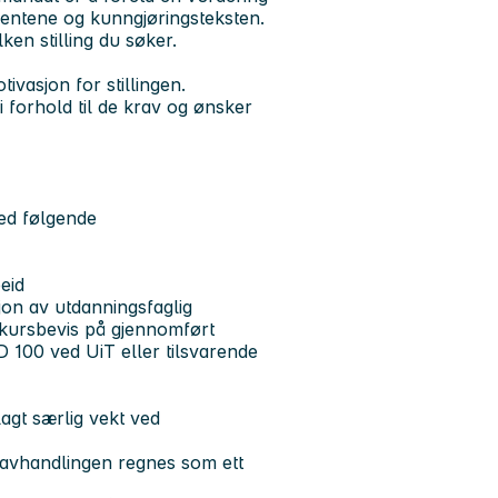
entene og kunngjøringsteksten.
lken stilling du søker.
ivasjon for stillingen.
i forhold til de krav og ønsker
ed følgende
beid
jon av utdanningsfaglig
kursbevis på gjennomført
100 ved UiT eller tilsvarende
lagt særlig vekt ved
dsavhandlingen regnes som ett