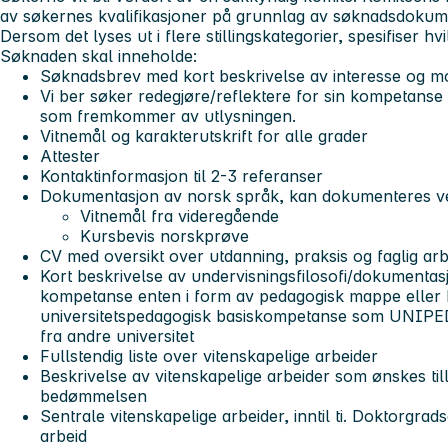
av søkernes kvalifikasjoner på grunnlag av søknadsdokum
Dersom det lyses ut i flere stillingskategorier, spesifiser hvi
Søknaden skal inneholde:
Søknadsbrev med kort beskrivelse av interesse og mot
Vi ber søker redegjøre/reflektere for sin kompetanse 
som fremkommer av utlysningen.
Vitnemål og karakterutskrift for alle grader
Attester
Kontaktinformasjon til 2-3 referanser
Dokumentasjon av norsk språk, kan dokumenteres v
Vitnemål fra videregående
Kursbevis norskprøve
CV med oversikt over utdanning, praksis og faglig ar
Kort beskrivelse av undervisningsfilosofi/dokumentas
kompetanse enten i form av pedagogisk mappe eller 
universitetspedagogisk basiskompetanse som UNIPED 
fra andre universitet
Fullstendig liste over vitenskapelige arbeider
Beskrivelse av vitenskapelige arbeider som ønskes til
bedømmelsen
Sentrale vitenskapelige arbeider, inntil ti. Doktorgra
arbeid