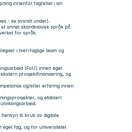
ning innenfor fagfeltet i sin
es - se avsnitt under).
er et annet skandinavisk språk på
verket for språk.
egaer i tverrfaglige team og
klingsarbeid (FoU) innen eget
ekstern prosjektfinansiering, og
mpetanse og/eller erfaring innen
ningsprosjekter, og etablert
utviklingsarbeid.
hensyn til bruk av digitale
n eget fag, og for universitetet