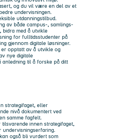
sert, og du vil være en del av et
rbedre undervisningen.
ksible utdanningstilbud.
kling av både campus-, samlings-
, bidra med å utvikle
ning for fulltidsstudenter på
ng gjennom digitale løsninger.
 er opptatt av å utvikle og
av nye digitale
nledning til å forske på ditt
 strategifaget, eller
ende nivå dokumentert ved
nen samme fagfelt.
 tilsvarende innen strategifaget,
r undervisningserfaring.
 kan også bli vurdert som