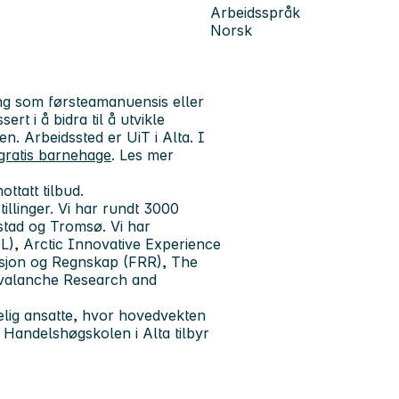
Arbeidsspråk
Norsk
ing som førsteamanuensis eller
ert i å bidra til å utvikle
n. Arbeidssted er UiT i Alta. I
gratis barnehage
. Les mer
ottatt tilbud.
tillinger. Vi har rundt 3000
stad og Tromsø. Vi har
SL), Arctic Innovative Experience
sjon og Regnskap (FRR), The
Avalanche Research and
lig ansatte, hvor hovedvekten
 Handelshøgskolen i Alta tilbyr