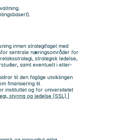
valtning.
lingsbasert).
sning innen strategifaget med
nfor sentrale næringsområder for
etaksstrategi, strategisk ledelse,
tudier, samt eventuelt i etter-
rar til den faglige utviklingen
m finansiering til
r instituttet og for universitetet
egi, styring og ledelse (SSL) |
ynamisk og innovativt miljø.