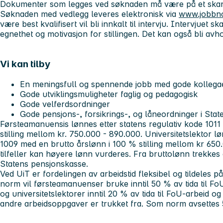
Dokumenter som legges ved søknaden må være på et skand
Søknaden med vedlegg leveres elektronisk via
www.jobbn
være best kvalifisert vil bli innkalt til intervju. Intervjuet 
egnethet og motivasjon for stillingen. Det kan også bli av
Vi kan tilby
En meningsfull og spennende jobb med gode kollegaer
Gode utviklingsmuligheter faglig og pedagogisk
Gode velferdsordninger
Gode pensjons-, forsikrings-, og låneordninger i Sta
Førsteamanuensis lønnes etter statens regulativ kode 1011
stilling mellom kr. 750.000 - 890.000. Universitetslektor lø
1009 med en brutto årslønn i 100 % stilling mellom kr 650.
tilfeller kan høyere lønn vurderes. Fra bruttolønn trekkes d
Statens pensjonskasse.
Ved UiT er fordelingen av arbeidstid fleksibel og tildeles p
norm vil førsteamanuenser bruke inntil 50 % av tida til Fo
og universitetslektorer inntil 20 % av tida til FoU-arbeid og 
andre arbeidsoppgaver er trukket fra. Som norm avsettes 5