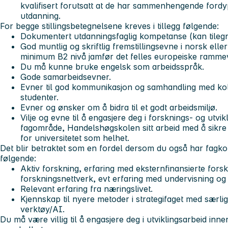
kvalifisert forutsatt at de har sammenhengende fordyp
utdanning.
For begge stillingsbetegnelsene kreves i tillegg følgende:
Dokumentert utdanningsfaglig kompetanse (kan tilegn
God muntlig og skriftlig fremstillingsevne i norsk ell
minimum B2 nivå jamfør det felles europeiske ramme
Du må kunne bruke engelsk som arbeidsspråk.
Gode samarbeidsevner.
Evner til god kommunikasjon og samhandling med koll
studenter.
Evner og ønsker om å bidra til et godt arbeidsmiljø.
Vilje og evne til å engasjere deg i forsknings- og utvi
fagområde, Handelshøgskolen sitt arbeid med å sikre 
for universitetet som helhet.
Det blir betraktet som en fordel dersom du også har fagko
følgende:
Aktiv forskning, erfaring med eksternfinansierte forsk
forskningsnettverk, evt erfaring med undervisning og 
Relevant erfaring fra næringslivet.
Kjennskap til nyere metoder i strategifaget med særlig 
verktøy/AI.
Du må være villig til å engasjere deg i utviklingsarbeid inne