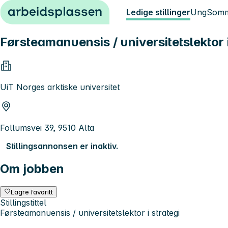
Hopp til innhold
Ledige stillinger
Ung
Somm
Førsteamanuensis / universitetslektor i
UiT Norges arktiske universitet
Follumsvei 39, 9510 Alta
Stillingsannonsen er inaktiv.
Om jobben
Lagre favoritt
Stillingstittel
Førsteamanuensis / universitetslektor i strategi