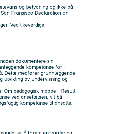
relevans og betydning og ikke på
he San Fransisco Declaration on
ger. Ved likeverdige
.
søknaden dokumentere sin
unnleggende kompetanse for
vå. Dette medfører grunnleggende
g utvikling av undervisning og
e:
Om pedagogisk mappe - Result
nse ved ansettelsen, vil bli
ingsfaglig kompetanse til ansatte.
 mandat er å foreta en vurdering