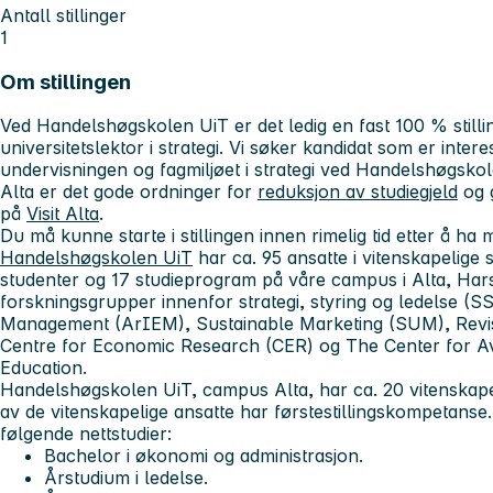
Antall stillinger
1
Om stillingen
Ved Handelshøgskolen UiT er det ledig en fast 100 % still
universitetslektor i strategi. Vi søker kandidat som er interess
undervisningen og fagmiljøet i strategi ved Handelshøgskole
Alta er det gode ordninger for
reduksjon av studiegjeld
og
på
Visit Alta
.
Du må kunne starte i stillingen innen rimelig tid etter å ha m
Handelshøgskolen UiT
har ca. 95 ansatte i vitenskapelige s
studenter og 17 studieprogram på våre campus i Alta, Har
forskningsgrupper innenfor strategi, styring og ledelse (S
Management (ArIEM), Sustainable Marketing (SUM), Revi
Centre for Economic Research (CER) og The Center for 
Education.
Handelshøgskolen UiT, campus Alta, har ca. 20 vitenskape
av de vitenskapelige ansatte har førstestillingskompetanse.
følgende nettstudier:
Bachelor i økonomi og administrasjon.
Årstudium i ledelse.