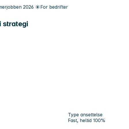
erjobben
2026
☀️
For bedrifter
 strategi
Type ansettelse
Fast, heltid 100%