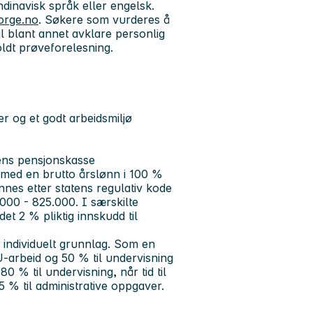
inavisk språk eller engelsk.
orge.no
. Søkere som vurderes å
skal blant annet avklare personlig
holdt prøveforelesning.
 og et godt arbeidsmiljø
tens pensjonskasse
 med en brutto årslønn i 100 %
nnes etter statens regulativ kode
000 - 825.000. I særskilte
et 2 % pliktig innskudd til
å individuelt grunnlag. Som en
U-arbeid og 50 % til undervisning
80 % til undervisning, når tid til
 % til administrative oppgaver.