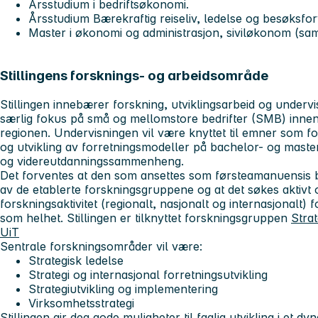
Årsstudium i bedriftsøkonomi.
Årsstudium Bærekraftig reiseliv, ledelse og besøksfor
Master i økonomi og administrasjon, siviløkonom (sam
Stillingens forsknings- og arbeidsområde
Stillingen innebærer forskning, utviklingsarbeid og undervi
særlig fokus på små og mellomstore bedrifter (SMB) inne
regionen. Undervisningen vil være knyttet til emner som for
og utvikling av forretningsmodeller på bachelor- og masters
og videreutdanningssammenheng.
Det forventes at den som ansettes som førsteamanuensis bid
av de etablerte forskningsgruppene og at det søkes aktivt o
forskningsaktivitet (regionalt, nasjonalt og internasjonalt) fo
som helhet. Stillingen er tilknyttet forskningsgruppen
Strat
UiT
Sentrale forskningsområder vil være:
Strategisk ledelse
Strategi og internasjonal forretningsutvikling
Strategiutvikling og implementering
Virksomhetsstrategi
Stillingen gir deg gode muligheter til faglig utvikling i et d