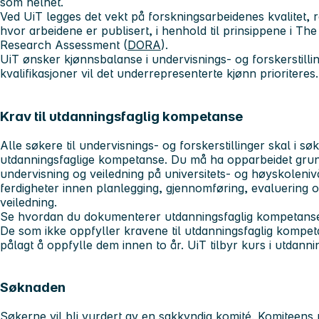
som helhet.
Ved UiT legges det vekt på forskningsarbeidenes kvalitet, 
hvor arbeidene er publisert, i henhold til prinsippene i T
Research Assessment (
DORA
).
UiT ønsker kjønnsbalanse i undervisnings- og forskerstillin
kvalifikasjoner vil det underrepresenterte kjønn prioriteres
Krav til utdanningsfaglig kompetanse
Alle søkere til undervisnings- og forskerstillinger skal i 
utdanningsfaglige kompetanse. Du må ha opparbeidet gr
undervisning og veiledning på universitets- og høyskoleni
ferdigheter innen planlegging, gjennomføring, evaluering o
veiledning.
Se hvordan du dokumenterer utdanningsfaglig kompetans
De som ikke oppfyller kravene til utdanningsfaglig kompeta
pålagt å oppfylle dem innen to år. UiT tilbyr kurs i utdann
Søknaden
Søkerne vil bli vurdert av en sakkyndig komité. Komiteens