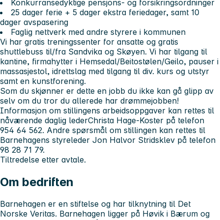
Konkurransedyktige pensjons- og forsikringsordninger
25 dager ferie + 5 dager ekstra feriedager, samt 10
dager avspasering
Faglig nettverk med andre styrere i kommunen
Vi har gratis treningssenter for ansatte og gratis
shuttlebuss til/fra Sandvika og Skøyen. Vi har tilgang til
kantine, firmahytter i Hemsedal/Beitostølen/Geilo, pauser i
massasjestol, idrettslag med tilgang til div. kurs og utstyr
samt en kunstforening.
Som du skjønner er dette en jobb du ikke kan gå glipp av
selv om du tror du allerede har drømmejobben!
Informasjon om stillingens arbeidsoppgaver kan rettes til
nåværende daglig lederChrista Hage-Koster på telefon
954 64 562. Andre spørsmål om stillingen kan rettes til
Barnehagens styreleder Jon Halvor Stridsklev på telefon
98 28 71 79.
Tiltredelse etter avtale.
Om bedriften
Barnehagen er en stiftelse og har tilknytning til Det
Norske Veritas. Barnehagen ligger på Høvik i Bærum og