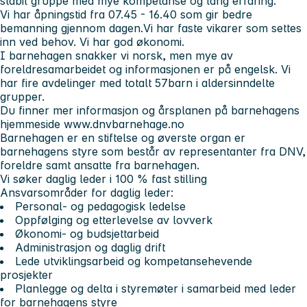
stabil gruppe med mye kompetanse og lang erfaring.
Vi har åpningstid fra 07.45 - 16.40 som gir bedre
bemanning gjennom dagen.Vi har faste vikarer som settes
inn ved behov. Vi har god økonomi.
I barnehagen snakker vi norsk, men mye av
foreldresamarbeidet og informasjonen er på engelsk. Vi
har fire avdelinger med totalt 57barn i aldersinndelte
grupper.
Du finner mer informasjon og årsplanen på barnehagens
hjemmeside www.dnvbarnehage.no
Barnehagen er en stiftelse og øverste organ er
barnehagens styre som består av representanter fra DNV,
foreldre samt ansatte fra barnehagen.
Vi søker daglig leder i 100 % fast stilling
Ansvarsområder for daglig leder:
Personal- og pedagogisk ledelse
Oppfølging og etterlevelse av lovverk
Økonomi- og budsjettarbeid
Administrasjon og daglig drift
Lede utviklingsarbeid og kompetansehevende
prosjekter
Planlegge og delta i styremøter i samarbeid med leder
for barnehagens styre