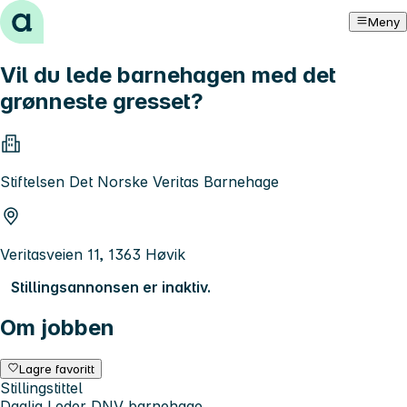
Hopp til innhold
Meny
Vil du lede barnehagen med det
grønneste gresset?
Stiftelsen Det Norske Veritas Barnehage
Veritasveien 11, 1363 Høvik
Stillingsannonsen er inaktiv.
Om jobben
Lagre favoritt
Stillingstittel
Daglig Leder DNV barnehage