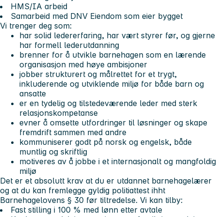
HMS/IA arbeid
Samarbeid med DNV Eiendom som eier bygget
Vi trenger deg som:
har solid ledererfaring, har vært styrer før, og gjerne
har formell lederutdanning
brenner for å utvikle barnehagen som en lærende
organisasjon med høye ambisjoner
jobber strukturert og målrettet for et trygt,
inkluderende og utviklende miljø for både barn og
ansatte
er en tydelig og tilstedeværende leder med sterk
relasjonskompetanse
evner å omsette utfordringer til løsninger og skape
fremdrift sammen med andre
kommuniserer godt på norsk og engelsk, både
muntlig og skriftlig
motiveres av å jobbe i et internasjonalt og mangfoldig
miljø
Det er et absolutt krav at du er utdannet barnehagelærer
og at du kan fremlegge gyldig politiattest ihht
Barnehagelovens § 30 før tiltredelse.
Vi kan tilby:
Fast stilling i 100 % med lønn etter avtale