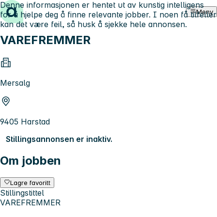
Denne informasjonen er hentet ut av kunstig intelligens
Hopp til innhold
Meny
for å hjelpe deg å finne relevante jobber. I noen få tilfeller
kan det være feil, så husk å sjekke hele annonsen.
VAREFREMMER
Mersalg
9405 Harstad
Stillingsannonsen er inaktiv.
Om jobben
Lagre favoritt
Stillingstittel
VAREFREMMER