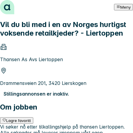
Hopp til innhold
Meny
Vil du bli med i en av Norges hurtigst
voksende retailkjeder? - Liertoppen
Thansen As Avs Liertoppen
Drammensveien 201, 3420 Lierskogen
Stillingsannonsen er inaktiv.
Om jobben
Lagre favoritt
Vi søker nå etter tilkallingshjelp på thansen Liertoppen.
Alle søknader må leveres igjennom vårt egen