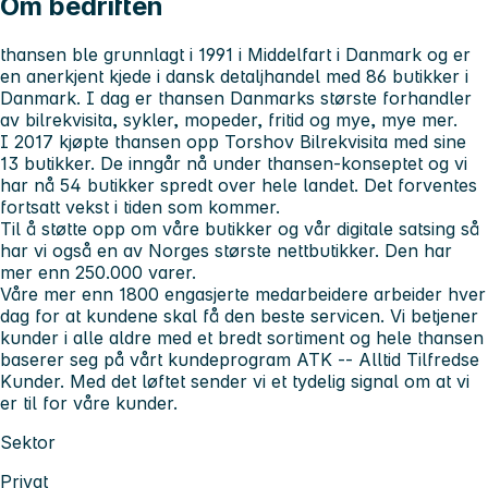
Om bedriften
thansen ble grunnlagt i 1991 i Middelfart i Danmark og er
en anerkjent kjede i dansk detaljhandel med 86 butikker i
Danmark. I dag er thansen Danmarks største forhandler
av bilrekvisita, sykler, mopeder, fritid og mye, mye mer.
I 2017 kjøpte thansen opp Torshov Bilrekvisita med sine
13 butikker. De inngår nå under thansen-konseptet og vi
har nå 54 butikker spredt over hele landet. Det forventes
fortsatt vekst i tiden som kommer.
Til å støtte opp om våre butikker og vår digitale satsing så
har vi også en av Norges største nettbutikker. Den har
mer enn 250.000 varer.
Våre mer enn 1800 engasjerte medarbeidere arbeider hver
dag for at kundene skal få den beste servicen. Vi betjener
kunder i alle aldre med et bredt sortiment og hele thansen
baserer seg på vårt kundeprogram ATK -- Alltid Tilfredse
Kunder. Med det løftet sender vi et tydelig signal om at vi
er til for våre kunder.
Sektor
Privat