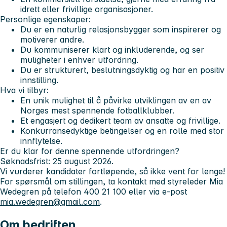
idrett eller frivillige organisasjoner.
Personlige egenskaper:
Du er en naturlig relasjonsbygger som inspirerer og
motiverer andre.
Du kommuniserer klart og inkluderende, og ser
muligheter i enhver utfordring.
Du er strukturert, beslutningsdyktig og har en positiv
innstilling.
Hva vi tilbyr:
En unik mulighet til å påvirke utviklingen av en av
Norges mest spennende fotballklubber.
Et engasjert og dedikert team av ansatte og frivillige.
Konkurransedyktige betingelser og en rolle med stor
innflytelse.
Er du klar for denne spennende utfordringen?
Søknadsfrist:
25 august 2026.
Vi vurderer kandidater fortløpende, så ikke vent for lenge!
For spørsmål om stillingen, ta kontakt med styreleder Mia
Wedegren på telefon 400 21 100 eller via e-post
mia.wedegren@gmail.com
.
Om bedriften