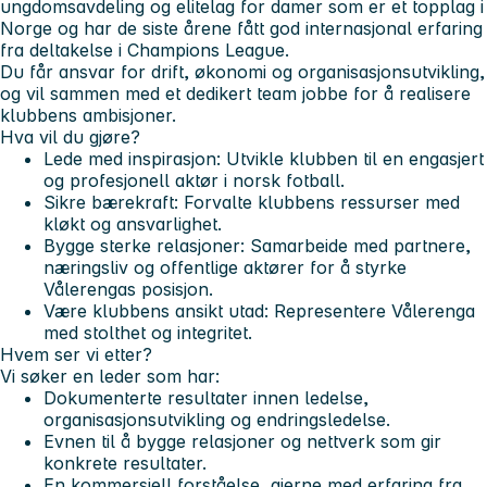
ungdomsavdeling og elitelag for damer som er et topplag i
Norge og har de siste årene fått god internasjonal erfaring
fra deltakelse i Champions League.
Du får ansvar for drift, økonomi og organisasjonsutvikling,
og vil sammen med et dedikert team jobbe for å realisere
klubbens ambisjoner.
Hva vil du gjøre?
Lede med inspirasjon: Utvikle klubben til en engasjert
og profesjonell aktør i norsk fotball.
Sikre bærekraft: Forvalte klubbens ressurser med
kløkt og ansvarlighet.
Bygge sterke relasjoner: Samarbeide med partnere,
næringsliv og offentlige aktører for å styrke
Vålerengas posisjon.
Være klubbens ansikt utad: Representere Vålerenga
med stolthet og integritet.
Hvem ser vi etter?
Vi søker en leder som har:
Dokumenterte resultater innen ledelse,
organisasjonsutvikling og endringsledelse.
Evnen til å bygge relasjoner og nettverk som gir
konkrete resultater.
En kommersiell forståelse, gjerne med erfaring fra