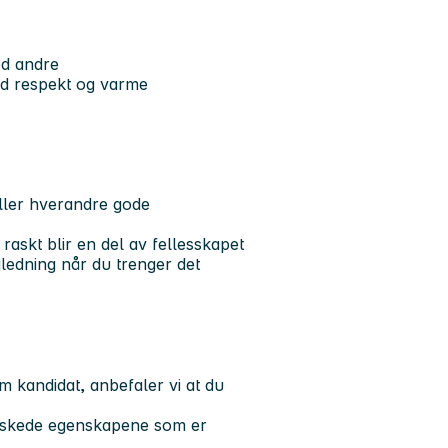
ed andre
ed respekt og varme
iller hverandre gode
askt blir en del av fellesskapet
ledning når du trenger det
om kandidat, anbefaler vi at du
ønskede egenskapene
som er