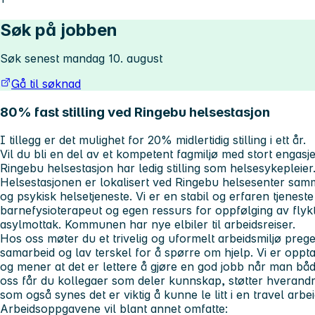
Søk på jobben
Søk senest mandag 10. august
Gå til søknad
80% fast stilling ved Ringebu helsestasjon
I tillegg er det mulighet for 20% midlertidig stilling i ett år.
Vil du bli en del av et kompetent fagmiljø med stort engasj
Ringebu helsestasjon har ledig stilling som helsesykepleier
Helsestasjonen er lokalisert ved Ringebu helsesenter sam
og psykisk helsetjeneste. Vi er en stabil og erfaren tjenes
barnefysioterapeut og egen ressurs for oppfølging av fly
asylmottak. Kommunen har nye elbiler til arbeidsreiser.
Hos oss møter du et trivelig og uformelt arbeidsmiljø preget
samarbeid og lav terskel for å spørre om hjelp. Vi er oppta
og mener at det er lettere å gjøre en god jobb når man både
oss får du kollegaer som deler kunnskap, støtter hverand
som også synes det er viktig å kunne le litt i en travel arb
Arbeidsoppgavene vil blant annet omfatte: