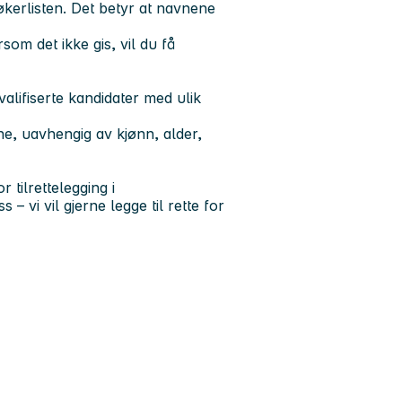
søkerlisten. Det betyr at navnene
om det ikke gis, vil du få
valifiserte kandidater med ulik
ine, uavhengig av kjønn, alder,
tilrettelegging i
– vi vil gjerne legge til rette for