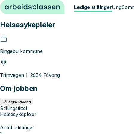
Hopp til innhold
Ledige stillinger
Ung
Somm
Helsesykepleier
Ringebu kommune
Trimvegen 1, 2634 Fåvang
Om jobben
Lagre favoritt
Stillingstittel
Helsesykepleier
Antall stillinger
1