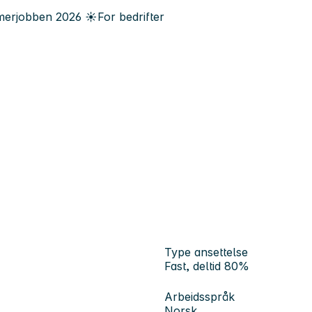
erjobben
2026
☀️
For bedrifter
Type ansettelse
Fast, deltid 80%
Arbeidsspråk
Norsk