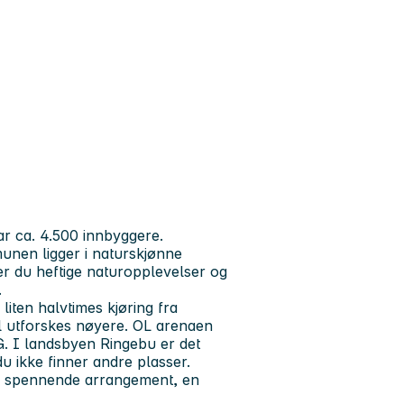
r ca. 4.500 innbyggere.
unen ligger i naturskjønne
iker du heftige naturopplevelser og
.
liten halvtimes kjøring fra
ll utforskes nøyere. OL arenaen
-G. I landsbyen Ringebu er det
 du ikke finner andre plasser.
 og spennende arrangement, en