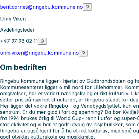
berit.aarnes@ringebu.kommune.no
Unni Viken
Avdelingsleder
+47 97 98 02 11
unni.viken@ringebu.kommune.no
Om bedriften
Ringebu kommune ligger i hjertet av Gudbrandsdalen og ha
Kommunesenteret ligger 6 mil nord for Lillehammer. Komm
omgivelser, har et variert næringsliv og et rikt kulturliv. L
setter pris på nærhet til naturen, er Ringebu stedet for deg
Her ligger det vakre Ringebu - og Venabygdsfjellet, kun en 
sentrum. Er du mer glad i fart og spenning? Da bør Kvitfje
fra 1994 brukes årlig til World Cup- renn i utfor og super
stor aktivitet og vi har et godt utvalg av nisjebutikker, som
Ringebu er også kjent for å ha et rikt kulturliv, med små
godt utviklet kulturskole og musikkmiljø.