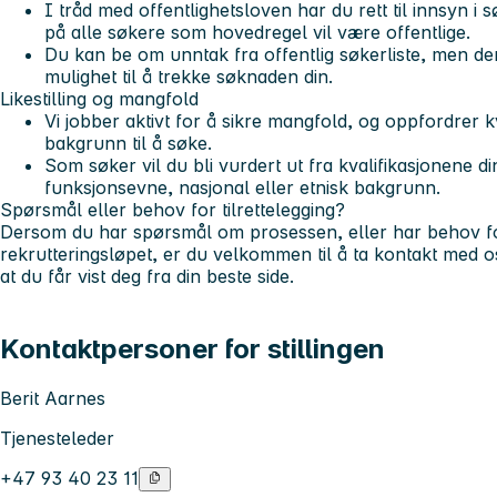
I tråd med offentlighetsloven har du rett til innsyn i 
på alle søkere som hovedregel vil være offentlige.
Du kan be om unntak fra offentlig søkerliste, men ders
mulighet til å trekke søknaden din.
Likestilling og mangfold
Vi jobber aktivt for å sikre mangfold, og oppfordrer k
bakgrunn til å søke.
Som søker vil du bli vurdert ut fra kvalifikasjonene d
funksjonsevne, nasjonal eller etnisk bakgrunn.
Spørsmål eller behov for tilrettelegging?
Dersom du har spørsmål om prosessen, eller har behov for 
rekrutteringsløpet, er du velkommen til å ta kontakt med oss 
at du får vist deg fra din beste side.
Kontaktpersoner for stillingen
Berit Aarnes
Tjenesteleder
+47 93 40 23 11