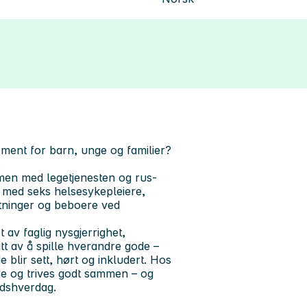
ement for barn, unge og familier?
.
men med legetjenesten og rus-
te med seks helsesykepleiere,
ktninger og beboere ved
 av faglig nysgjerrighet,
tt av å spille hverandre gode –
 blir sett, hørt og inkludert. Hos
re og trives godt sammen – og
eidshverdag.