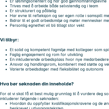
Er løsningsorientert og har god gjennomføringsevne
Trives med å arbeide både selvstendig og i team
Er strukturert og pålitelig
Har evne til refleksjon og ser egen rolle i samspill m
Bidrar til et godt arbeidsmiljø og møter mennesker m
Personlig egnethet vil bli tillagt stor vekt
Vi tilbyr:
Et solid og kompetent fagmiljø med kollegaer som sp
Faglig engasjement og rom for utvikling
En inkluderende arbeidsplass hvor nye medarbeidere r
Ansvar og handlingsrom, kombinert med støtte og vei
Varierte arbeidsdager med fleksibilitet og autonomi
Hva bør søknaden din inneholde?
For at vi skal få et best mulig grunnlag til å vurdere deg s
inkluderer følgende i søknaden:
Hvordan du oppfyller kvalifikasjonskravene og de 
beskrevet i utlysningsteksten